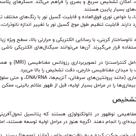
، امکان تشخیص سریع و بصری را فراهم می‌کند. حسگرهای پلاسمون
های بسیار پایین هستند.
برداری بیولوژیکی و تشخیص چندگانه (multiplexing) کاربرد دارند. قابلیت تنظیم طول موج گسیل نور با
نانوساختار کربنی، با رسانایی الکتریکی و حرارتی بالا، سطح ویژه زیا
اده قرار می‌گیرند. آن‌ها می‌توانند سیگنال‌های الکتریکی ناشی 
این ذرات (مانند اکس
ف با میدان مغناطیسی خارجی، دقت تشخیص را بالا می‌برد.
با استفاده از این نانوذرات، بیوسنسور
ی‌ها را در مراحل بسیار اولیه، قبل از ظهور علائم بالینی، ممکن م
ی تشخیص
ت، نانوروبات‌ها (nanobots) و نانوموتورها، مفاهیمی نوظهور در نانوتکنولوژی هستند که
‌ای را انجام دهند. اگرچه هنوز در مراحل اولیه توسعه هستند، اما می
ان خون حرکت کرده و به بافت‌های خاص (مانند تومورها) برسند. در 