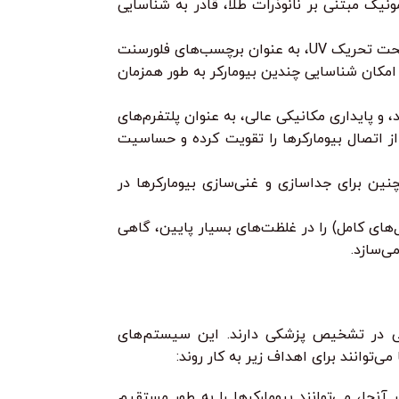
یک مبتنی بر نانوذرات طلا، قادر به شناسایی
این نانوبلورهای نیمه‌رسانا، با خواص نوری فوق‌العاده و قابلیت گسیل نور با رنگ‌های مختلف تحت تحریک UV، به عنوان برچسب‌های فلورسنت
 تغییر اندازه نانوذرات، امکان شناسایی چندین بیومارکر به طور همزمان
د، و پایداری مکانیکی عالی، به عنوان پلتفرم‌های
از اتصال بیومارکرها را تقویت کرده و حساسیت
ید آهن) به عنوان عوامل کنتراست‌زا در تصویربرداری رزونانس مغناطیسی (MRI) و همچنین برای جداسازی و غنی‌سازی بیومارکرها در
ها می‌توانند بیومارکرهای بیماری (مانند پروتئین‌های سرطانی، آنزیم‌ها، DNA/RNA، و حتی سلول‌های کامل) را در غلظت‌های بسیار پایین، گاهی
ی‌سازد.
 پتانسیل تحول‌آفرینی در تشخیص پزشکی دارند. این سیستم‌های
‌توانند برای اهداف زیر به کار روند:
آنجا، می‌توانند بیومارکرها را به طور مستقیم