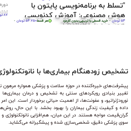
دوره آموزش lutter
برنا
قسطی با ترب‌پی بدون کارمزد
پروژ
بساز
هر قسط
87.250
تومان
•
خرید قسطی با ترب‌پی بدون کارمزد
هر قسط
87.250
تومان
•
هر قسط
124.750
تومان
•
خرید قسطی با ترب‌پی بدون کارمزد
هر قسط
50
تشخیص زودهنگام بیماری‌ها با نانوتکنولوژ
تغییر بنیادی رویکردهای سنتی به تشخیص و درمان بیماری‌ها ه
نورودژنراتیو، و عفونت‌ها، از اهمیت حیاتی برخوردار است. این امر
داده و کیفیت زندگی بیماران را بهبود بخشد. با این حال، روش
گران‌قیمت مواجه هستند. در این میان، هم‌افزایی نانوتکنولوژی و 
سوی پزشکی دقیق، شخصی‌سازی شده و پیشگیرانه می‌گشاید.