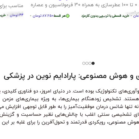
F و برنامه نویسی Dart [پروژه محور]
دوره جامع آ
همکاری شا
مه نویسی
349.000
تومان
برنامه نویس
545.000
تومان
دوره آموزش Flutter و Dart | از مبتدی تا پیشرفته –
آموزش پایت
ه‌محور آیا می‌خواهید اپلیکیشن موبایل حرفه‌ای
در این دوره
ید؟در دوره آموزش
هر قسط
74.750
تومان
•
خرید قسطی با ترب‌پی بدون کارمزد
هر قسط
87.250
تومان
خرید قسطی با ترب‌پی بدون کارمزد
•
هر قسط
74.750
تو
خرید قسطی با ترب‌پی بدو
واقعی تست 
124.7
تومان
•
خرید قسطی با ترب‌پی بدون کارمزد
هر قسط
124.750
تومان
•
هر ق
خرید قسطی
از کی‌لاگر 
همه‌چی رو ا
ی و هوش مصنوعی: پارادایم نوین در پزشکی
ستند. تشخیص زودهنگام بیماری‌ها، به ویژه بیماری‌های مزمن و
 نه تنها شانس درمان موفقیت‌آمیز را به طور قابل توجهی افزایش می
‌های تشخیصی سنتی اغلب با چالش‌هایی نظیر حساسیت و گزینش‌پذی
هوش مصنوعی، رویکردی قدرتمند و تحول‌آفرین را برای غلبه بر این چا