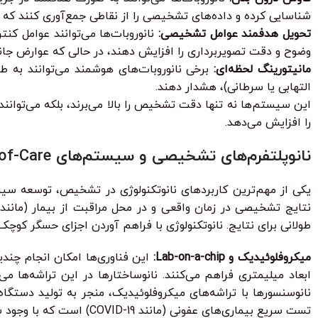
شناسایی کرده و داده‌های تشخیصی را از نقاطی جمع‌آوری کنند که
تحویل هدفمند عوامل تشخیصی:
نانوروبات‌ها می‌توانند عوامل کن
وضوح و دقت تصویربرداری را افزایش دهند، در حالی که عوارض جانبی
مانیتورینگ لحظه‌ای:
برخی نانوروبات‌های هوشمند می‌توانند به ط
التهابی یا سرطانی)، هشدار دهند.
این سیستم‌ها نه تنها دقت تشخیص را بالا می‌برند، بلکه می‌توان
را افزایش می‌دهد.
نانوپلتفرم‌های تشخیصی و سیستم‌های Point-of-Care (تشخیص در محل)
نتایج تشخیصی در زمان واقعی و در محل مراقبت از بیمار (مانند م
طولانی برای نتایج. نانوتکنولوژی با فراهم آوردن اجزای حسگر کوچ
میکروفلوئیدیک و Lab-on-a-chip:
این فناوری‌ها امکان انجام چند
ابعاد میلیمتری فراهم می‌کنند. نانوساختارها در این تراشه‌ها می
تست سریع بیماری‌های عفونی (مانند COVID-19) است که با وجود سادگی ظاهری، از اصول نانوتکنولوژی در ساختار خود بهره می‌برند.