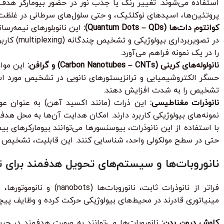
استفاده می‌شوند. تغییر رنگ یا جذب نور در حضور بیومارکر هدف
پروتئین‌ها، اسیدهای نوکلئیک، و حتی سلول‌های سرطانی در غلظت‌
کوانتوم دات‌ها (Quantum Dots – QDs):
در تصویر
را در یک نمونه فراهم می‌آورد.
نانولوله‌های کربنی (Carbon Nanotubes – CNTs) و گرافن:
این مواد 
حسگر الکتروشیمیایی و ترانزیستورهای نانویی در تشخیص مورد استف
تشخیص را به شدت افزایش دهند.
نانوذرات مغناطیسی:
نمونه‌های بیولوژیکی کاربرد دارند. امکان هدایت آن‌ها به محل هد
حتی در سطح مولکولی واحد، شناسایی کنند. این قابلیت، تشخیص بیمار
نانوروبات‌ها و سیستم‌های تحویل هدفمند برا
فراتر از نانوذرات ثاب
مینیاتوری قادرند در محیط‌های بیولوژیکی حرکت کرده و وظایف پیچیده
کاوش درون بدن:
نانوروبات‌ها می‌توانند به صورت هدفمند در جری