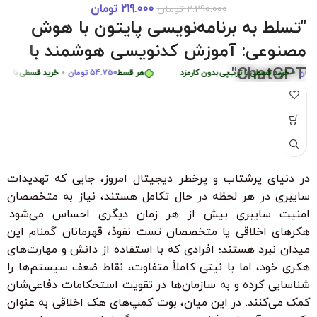
219.000
تومان
2.290.000
تومان
دوره 0 تا 
ر قسط
87.250
تومان
•
خرید قسطی با ترب‌پی بدون کارمزد
هر قسط
87.250
تومان
•
خر
"تسلط به برنامه‌نویسی پایتون با هوش
هر قسط
449.975
تومان
•
خرید قسطی با ترب‌پی بدون کارمزد
هر قسط
5
مصنوعی: آموزش کدنویسی هوشمند با
ChatGPT"
•
خرید قسطی با ترب‌پی بدون کارمزد
هر قسط
54.750
تومان
•
خرید قسطی با ترب‌پی ب
"با شرکت در این دوره جامع و کاربردی، به راحتی مهارت‌های
برنامه‌نویسی پایتون را از سطح مبتدی تا پیشرفته با کمک هوش
مصنوعی ChatGPT بیاموزید. این دوره، با بیش از 6 ساعت محتوای
آموزشی، شما را قادر می‌سازد تا به سرعت الگوریتم‌های پیچیده را
درک کرده و اپلیکیشن‌های هوشمند ایجاد کنید. مناسب برای تمامی
در دنیای پرشتاب و پرخطر دیجیتال امروز، جایی که تهدیدات
سطوح با زیرنویس فارسی حرفه‌ای و امکان دانلود و تماشای آنلاین."
سایبری در هر لحظه در حال تکامل هستند، نیاز به متخصصان
ویژگی‌های کلیدی:
امنیت سایبری بیش از هر زمان دیگری احساس می‌شود.
بدون نیاز به تجربه قبلی برنامه‌نویسی
هکرهای اخلاقی یا متخصصان تست نفوذ، قهرمانان گمنام این
میدان نبرد هستند؛ افرادی که با استفاده از دانش و مهارت‌های
زیرنویس فارسی با ترجمه حرفه‌ای
هکری خود، اما با نیتی کاملاً متفاوت، نقاط ضعف سیستم‌ها را
۳۰ ٪ تخفیف ویژه برای دانشجویان و دانش آموزان
شناسایی کرده و به سازمان‌ها در تقویت استحکامات دفاعی‌شان
کمک می‌کنند. در این میان، بوت کمپ‌های هک اخلاقی به عنوان