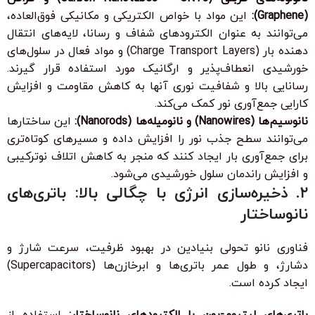
(Graphene):
این مواد با خواص الکتریکی و مکانیکی فوق‌العاده،
می‌توانند به عنوان الکترودهای شفاف و رسانا، لایه‌های انتقال
دهنده بار (Charge Transport Layers) و مواد فعال در سلول‌های
خورشیدی انعطاف‌پذیر و ارگانیک مورد استفاده قرار گیرند.
رسانایی بالا و شفافیت نوری آنها به کاهش مقاومت و افزایش
کارایی جمع‌آوری نور کمک می‌کند.
نانوسیم‌ها (Nanowires) و نانومیله‌ها (Nanorods):
این ساختارها
می‌توانند سطح جذب نور را افزایش داده و مسیرهای کوتاه‌تری
برای جمع‌آوری بار ایجاد کنند که منجر به کاهش اتلاف نوترکیبی
و افزایش راندمان سلول خورشیدی می‌شود.
۲. ذخیره‌سازی انرژی با چگالی بالا: باتری‌های
نانوساختار
فناوری نانو تحولی بنیادین در بهبود ظرفیت، سرعت شارژ و
دشارژ، و طول عمر باتری‌ها و ابرخازن‌ها (Supercapacitors)
ایجاد کرده است.
باتری‌های لیتیوم-یون با الکترودهای نانوساختار:
استفاده از