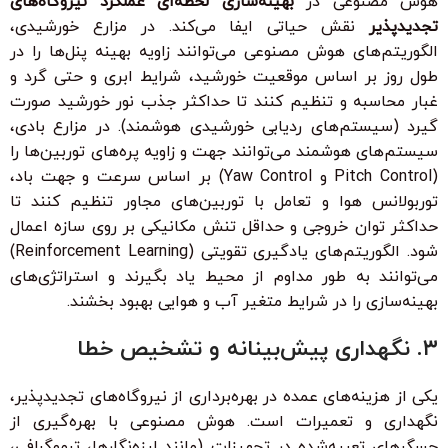
هوش مصنوعی در
بهینه‌سازی لحظه‌ای عملکرد نیروگاه‌های
تجدیدپذیر
نقش حیاتی ایفا می‌کند. در مزارع خورشیدی،
الگوریتم‌های هوش مصنوعی می‌توانند زاویه بهینه پنل‌ها را در
طول روز بر اساس موقعیت خورشید، شرایط ابری و حتی گرد و
غبار محاسبه و تنظیم کنند تا حداکثر جذب نور خورشید صورت
گیرد (سیستم‌های ردیابی خورشیدی هوشمند). در مزارع بادی،
سیستم‌های هوشمند می‌توانند جهت و زاویه پره‌های توربین‌ها را
(Pitch Control و Yaw Control) بر اساس سرعت و جهت باد،
توربولانس هوا و تعامل با توربین‌های مجاور تنظیم کنند تا
حداکثر توان خروجی و حداقل تنش مکانیکی بر روی سازه اعمال
شود. الگوریتم‌های یادگیری تقویتی (Reinforcement Learning)
می‌توانند به طور مداوم از محیط یاد بگیرند و استراتژی‌های
بهینه‌سازی را در شرایط متغیر آب و هوایی بهبود بخشند.
۳. نگهداری پیش‌بینانه و تشخیص خطا
یکی از هزینه‌های عمده در بهره‌برداری از نیروگاه‌های تجدیدپذیر،
نگهداری و تعمیرات است. هوش مصنوعی با بهره‌گیری از
حسگرهای تعبیه‌شده در تجهیزات (مانند لرزه‌نگارها، ترموگرافی،