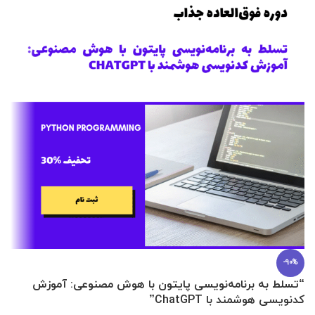
-90%
“تسلط به برنامه‌نویسی پایتون با هوش مصنوعی: آموزش
0 تا 100 عطرسازی + (30 فرمولاسیون
کدنویسی هوشمند با ChatGPT”
آ