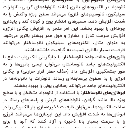
نانومواد در الکترودهای باتری (مانند نانولوله‌های کربنی، نانوذرات
سیلیکون، نانوسیم‌های فلزی) می‌تواند سطح ویژه واکنش را به
شدت افزایش دهد، مسیرهای انتشار یون را کوتاه کند و پایداری
چرخه‌ای را بهبود بخشد. این امر منجر به افزایش چگالی انرژی،
افزایش سرعت شارژ و دشارژ و طول عمر بیشتر باتری می‌شود.
به عنوان مثال، الکترودهای سیلیکونی نانوساختار می‌توانند
ظرفیت بسیار بالاتری نسبت به گرافیت داشته باشند.
باتری‌های حالت جامد نانوساختار:
با جایگزینی الکترولیت مایع با
الکترولیت‌های جامد نانوساختار، می‌توان ایمنی باتری‌ها را به
طور چشمگیری افزایش داد (حذف خطر فرار حرارتی) و چگالی
انرژی را به سطوح بی‌سابقه‌ای رساند. نانوذرات یا نانولوله‌ها در
الکترولیت‌های جامد می‌توانند رسانایی یونی را بهبود بخشند.
ابرخازن‌های نانوساختار:
با استفاده از نانومواد متخلخل و با سطح
ویژه بالا مانند گرافن، نانولوله‌های کربنی و پلیمرهای رسانا در
ساخت الکترودها، می‌توان ظرفیت ذخیره‌سازی بار الکتریکی را در
ابرخازن‌ها به شدت افزایش داد. این ابرخازن‌ها می‌توانند انرژی
را با سرعت بسیار بالا ذخیره و آزاد کنند که آنها را برای