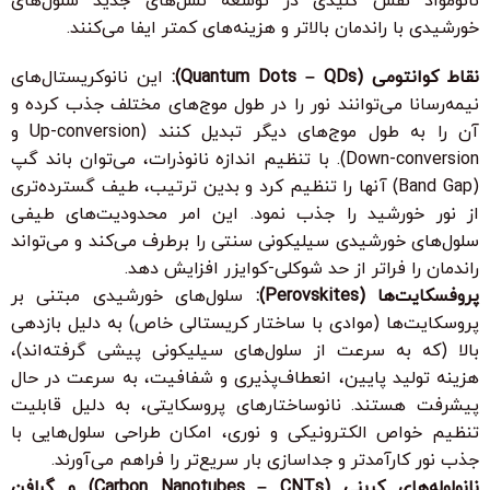
نانومواد نقش کلیدی در توسعه نسل‌های جدید سلول‌های
خورشیدی با راندمان بالاتر و هزینه‌های کمتر ایفا می‌کنند.
نقاط کوانتومی (Quantum Dots – QDs):
این نانوکریستال‌های
نیمه‌رسانا می‌توانند نور را در طول موج‌های مختلف جذب کرده و
آن را به طول موج‌های دیگر تبدیل کنند (Up-conversion و
Down-conversion). با تنظیم اندازه نانوذرات، می‌توان باند گپ
(Band Gap) آنها را تنظیم کرد و بدین ترتیب، طیف گسترده‌تری
از نور خورشید را جذب نمود. این امر محدودیت‌های طیفی
سلول‌های خورشیدی سیلیکونی سنتی را برطرف می‌کند و می‌تواند
راندمان را فراتر از حد شوکلی-کوایزر افزایش دهد.
پروفسکایت‌ها (Perovskites):
سلول‌های خورشیدی مبتنی بر
پروسکایت‌ها (موادی با ساختار کریستالی خاص) به دلیل بازدهی
بالا (که به سرعت از سلول‌های سیلیکونی پیشی گرفته‌اند)،
هزینه تولید پایین، انعطاف‌پذیری و شفافیت، به سرعت در حال
پیشرفت هستند. نانوساختارهای پروسکایتی، به دلیل قابلیت
تنظیم خواص الکترونیکی و نوری، امکان طراحی سلول‌هایی با
جذب نور کارآمدتر و جداسازی بار سریع‌تر را فراهم می‌آورند.
نانولوله‌های کربنی (Carbon Nanotubes – CNTs) و گرافن