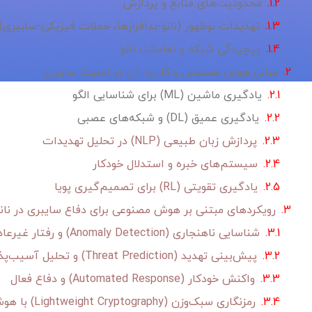
محدودیت‌های منابع و پردازش
تهدیدات نوظهور (نانو-بدافزارها، حملات فیزیکی-سایبری)
پیچیدگی شبکه و تعاملات نانو
مبانی هوش مصنوعی و کاربرد آن در امنیت سایبری
یادگیری ماشین (ML) برای شناسایی الگو
یادگیری عمیق (DL) و شبکه‌های عصبی
پردازش زبان طبیعی (NLP) در تحلیل تهدیدات
سیستم‌های خبره و استدلال خودکار
یادگیری تقویتی (RL) برای تصمیم‌گیری پویا
رویکردهای مبتنی بر هوش مصنوعی برای دفاع سایبری در نا
شناسایی ناهنجاری (Anomaly Detection) و رفتار غیرعادی
پیش‌بینی تهدید (Threat Prediction) و تحلیل آسیب‌پذیری
واکنش خودکار (Automated Response) و دفاع فعال
رمزنگاری سبک‌وزن (Lightweight Cryptography) با هوش مصنوعی