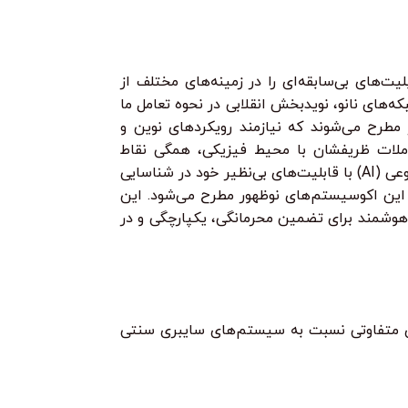
نفوذ می‌سازی!
می‌گیرید چگونه مح
ر قسط
124.750
تومان
•
سطی با ترب‌پی بدون کارمزد
هر قسط
124.750
خرید قسطی با ترب‌پی بدون کارمزد
تومان
•
هر قسط
124.750
تومان
•
خرید قسطی با ترب‌پی بدون کارم
خ
و بکدور تا ابزارهای امنیت شبکه و وب.
بسازید و حتی مسیر
ز پایه، با پروژه‌های واقعی یاد می‌گیری
ت‌های بی‌سابقه‌ای را در زمینه‌های مختلف از
ه‌های نانو، نویدبخش انقلابی در نحوه تعامل ما
 مطرح می‌شوند که نیازمند رویکردهای نوین و
املات ظریفشان با محیط فیزیکی، همگی نقاط
آسیب‌پذیری جدیدی را ایجاد می‌کنند که روش‌های سنتی امنیت سایبری قادر به پوشش کامل آن‌ها نیستند. در این میان، هوش مصنوعی (AI) با قابلیت‌های بی‌نظیر خود در شناسایی
 این اکوسیستم‌های نوظهور مطرح می‌شود. این
هوشمند برای تضمین محرمانگی، یکپارچگی و در
های متفاوتی نسبت به سیستم‌های سایبری سنتی