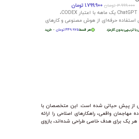
d
1.799.900
تومان
3.999.000
تومان
اکانت ChatGPT Plus یک ماهه با اعتبار CODEX،
پشتیبانی کامل در Hami_Course (hamicourse.ir)
ید قسطی با ترب‌پی بدون کارمزد
هر قسط
244.750
تومان
•
خرید قسطی با ترب‌پی بدون
 استفاده حرفه‌ای از هوش مصنوعی و کارهای
ب‌پی بدون کارمزد
هر قسط
449.975
تومان
•
خرید قسطی با ترب‌پی بدون کارمزد
زد
87.250
تومان
•
خرید قسطی با ترب‌پی بدون کارمزد
هر قسط
87.250
تومان
•
خرید قسطی
هر قسط
124.750
توم
از پیش حیاتی شده است. این متخصصان با
 مهاجمان واقعی، راهکارهای اصلاحی را ارائه
 که هر یک برای هدف خاصی طراحی شده‌اند، بازوی