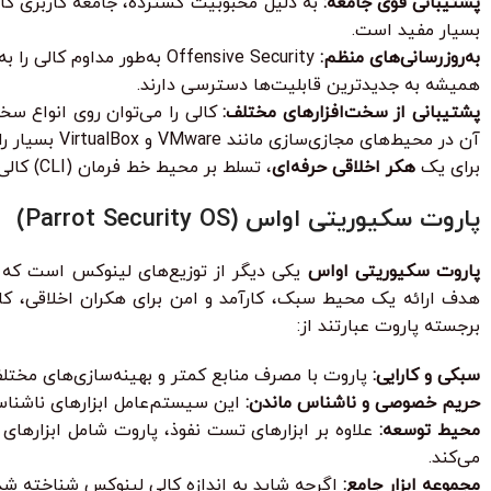
پشتیبانی قوی جامعه:
به دلیل محبوبیت گسترده، جامعه کاربری کال
بسیار مفید است.
به‌روزرسانی‌های منظم:
Offensive Security به‌طور 
همیشه به جدیدترین قابلیت‌ها دسترسی دارند.
پشتیبانی از سخت‌افزارهای مختلف:
آن در محیط‌های مجازی‌سازی مانند VMware و VirtualBox بسیار رایج است که امکان ایجاد محیط‌های ایزوله و قابل بازیابی را فراهم می‌کند.
برای یک
هکر اخلاقی حرفه‌ای
، تسلط بر محیط خط فرمان (CLI) کالی لینوکس و توانایی استفاده از ابزارهای آن به صورت ترکیبی، از اهمیت بالایی برخوردار است.
پاروت سکیوریتی او‌اس (Parrot Security OS)
پاروت سکیوریتی او‌اس
یکی دیگر از توزیع‌های لینوکس است که
هدف ارائه یک محیط سبک، کارآمد و امن برای هکران اخلاقی، کا
برجسته پاروت عبارتند از:
سبکی و کارایی:
پاروت با مصرف منابع کمتر و بهینه‌سازی‌های مختلف،
حریم خصوصی و ناشناس ماندن:
این سیستم‌عامل ابزارهای ناشناس‌سازی مانند Tor و I2P را به صورت پیش‌فرض شامل می‌شود و تمر
محیط توسعه:
علاوه بر ابزارهای تست نفوذ، پاروت شامل ابزارهای ت
می‌کند.
مجموعه ابزار جامع:
اگرچه شاید به اندازه کالی لینوکس شناخته شده 