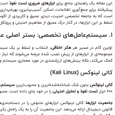
زیرنویس فارسی با ترجمه حرفه‌ای
این مقاله یک راهنمای جامع برای
ابزارهای ضروری تست نفوذ
است ک
پیشرفته برای جمع‌آوری اطلاعات، اسکن آسیب‌پذیری، بهره‌برداری،
۳۰ ٪ تخفیف ویژه برای دانشجویان و دانش آموزان
است که به جامعه تخصصی امنیت، دیدی عمیق و کاربردی از اکوسیستم
تسلط بر این ابزارها، در کنار درک عمیق از مفاهیم امنیتی و پرو
۱. سیستم‌عامل‌های تخصصی: بستر اصلی عملیات هک اخلاقی
اولین گام در مسیر هر
هکر اخلاقی
، انتخاب و تسلط بر یک سیس
مجموعه‌ای از ابزارهای از پیش نصب شده عرضه می‌شوند که نیاز به ن
کمک می‌کند، بلکه بینش‌های ارزشمندی در مورد معماری سیستم و ت
کالی لینوکس (Kali Linux)
کالی لینوکس
بدون شک شناخته‌شده‌ترین و محبوب‌ترین
سیستم‌عا
۶۰۰ ابزار
تست نفوذ و تحلیل امنیتی
را در خود جای داده است. محبو
جامعیت ابزارها:
کالی لینوکس ابزارهای متنوعی را در دسته‌بند
قانونی دیجیتال ارائه می‌دهد. این جامعیت آن را به یک راه‌حل یکپا