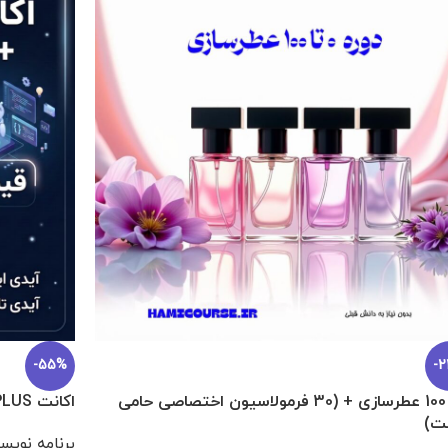
-55%
-
0 تا 100 عطرسازی + (30 فرمولاسیون اختصاصی حامی
اکانت ChatGPT PLUS یک ماهه با کردیت CODEX
ت)
برنامه نویس