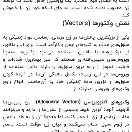
است به معنای مهار عملکرد یک پروتئین خاص باشد که توسط
ژن معیوب تولید شده است، به جای اینکه خود ژن را خاموش
کند.
نقش وکتورها (Vectors)
یکی از بزرگترین چالش‌ها در ژن درمانی، رساندن مواد ژنتیکی به
سلول‌های هدف به شیوه‌ای ایمن و کارآمد است. برای این منظور،
از «وکتورها» یا ناقلین استفاده می‌شود. وکتورها معمولاً
ویروس‌های تغییریافته‌ای هستند که غیر بیماری‌زا شده‌اند و
قابلیت تحویل ژن به درون سلول‌ها را دارند. دلایل استفاده از
ویروس‌ها در این زمینه، تکامل یافتگی آن‌ها در آلوده کردن
سلول‌ها و تزریق ماده ژنتیکی خود به آن‌هاست. انواع رایج
وکتورهای ویروسی عبارتند از:
وکتورهای آدنوویروسی (Adenoviral Vectors):
این ویروس‌ها
قابلیت آلوده کردن طیف وسیعی از سلول‌ها را دارند و می‌توانند
مقادیر زیادی از ژن را حمل کنند، اما معمولاً ژن را به طور دائمی
در ژنوم سلول ادغام نمی‌کنند و بیان ژن موقت است. پاسخ
ایمنی به آن‌ها می‌تواند یک چالش باشد.