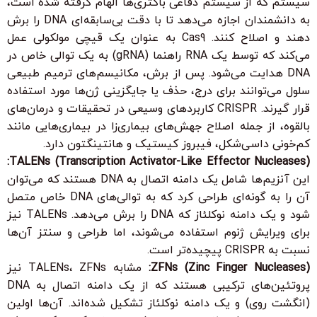
سیستم که از سیستم دفاعی باکتری‌ها الهام گرفته شده است،
به دانشمندان اجازه می‌دهد تا با دقت بی‌سابقه‌ای DNA را برش
دهند و اصلاح کنند. Cas9 به عنوان یک قیچی مولکولی عمل
می‌کند که توسط یک RNA راهنما (gRNA) به یک توالی خاص در
DNA هدایت می‌شود. پس از برش، مکانیسم‌های ترمیم طبیعی
سلول می‌توانند برای درج، حذف یا جایگزینی ژن‌ها مورد استفاده
قرار گیرند. CRISPR کاربردهای وسیعی در تحقیقات و درمان‌های
بالقوه، از جمله اصلاح جهش‌های بیماری‌زا در بیماری‌هایی مانند
کم‌خونی داسی‌شکل، فیبروز کیستیک و هانتینگتون دارد.
TALENs (Transcription Activator-Like Effector Nucleases):
این آنزیم‌ها شامل یک دامنه اتصال به DNA هستند که می‌توان
آن را به گونه‌ای طراحی کرد که به توالی‌های DNA خاص متصل
شود و یک دامنه نوکلئاز که DNA را برش می‌دهد. TALENs نیز
برای ویرایش ژنوم استفاده می‌شوند، اما طراحی و سنتز آن‌ها
نسبت به CRISPR پیچیده‌تر است.
ZFNs (Zinc Finger Nucleases):
مشابه TALENs، ZFNs نیز
پروتئین‌های ترکیبی هستند که از یک دامنه اتصال به DNA
(انگشت روی) و یک دامنه نوکلئاز تشکیل شده‌اند. آن‌ها اولین