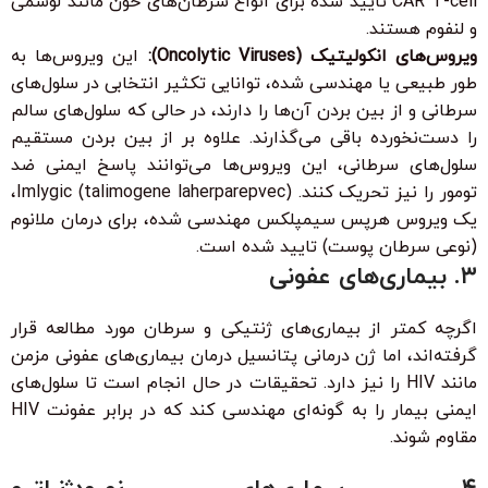
CAR T-cell تایید شده برای انواع سرطان‌های خون مانند لوسمی
و لنفوم هستند.
ویروس‌های انکولیتیک (Oncolytic Viruses):
این ویروس‌ها به
طور طبیعی یا مهندسی شده، توانایی تکثیر انتخابی در سلول‌های
سرطانی و از بین بردن آن‌ها را دارند، در حالی که سلول‌های سالم
را دست‌نخورده باقی می‌گذارند. علاوه بر از بین بردن مستقیم
سلول‌های سرطانی، این ویروس‌ها می‌توانند پاسخ ایمنی ضد
تومور را نیز تحریک کنند. Imlygic (talimogene laherparepvec)،
یک ویروس هرپس سیمپلکس مهندسی شده، برای درمان ملانوم
(نوعی سرطان پوست) تایید شده است.
۳. بیماری‌های عفونی
اگرچه کمتر از بیماری‌های ژنتیکی و سرطان مورد مطالعه قرار
گرفته‌اند، اما ژن درمانی پتانسیل درمان بیماری‌های عفونی مزمن
مانند HIV را نیز دارد. تحقیقات در حال انجام است تا سلول‌های
ایمنی بیمار را به گونه‌ای مهندسی کند که در برابر عفونت HIV
مقاوم شوند.