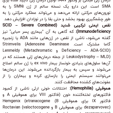
درمان ژنی مبتنی بر وکتور AAV، اولین درمان ژنی تایید شده برای
SMA است. این دارو یک نسخه سالم از ژن SMN1 را به
نورون‌های حرکتی ارائه می‌دهد و می‌تواند عملکرد حرکتی را به
طور چشمگیری بهبود بخشد و حتی بقا را در نوزادان افزایش دهد.
نقص ایمنی ترکیبی شدید (SCID – Severe Combined
Immunodeficiency):
که گاهی به آن “بیماری پسر حبابی” نیز
گفته می‌شود، ناشی از نقص در ژن‌هایی مانند ADA یا زنجیره
گاما مشترک است. Strimvelis (Adenosine Deaminase
Deficiency – ADA-SCID) و Lenmeldy (Metachromatic
Leukodystrophy – MLD) از جمله درمان‌های ژنی هستند که در
آن‌ها سلول‌های بنیادی خونساز بیمار ex vivo با ژن سالم اصلاح
می‌شوند و سپس به بیمار بازگردانده می‌شوند. این درمان‌ها
می‌توانند سیستم ایمنی را بازسازی کرده و بیماران را از
عفونت‌های کشنده محافظت کنند.
هموفیلی (Hemophilia):
اختلالات خونی ارثی ناشی از کمبود
فاکتورهای لخته‌کننده خون (فاکتور VIII برای هموفیلی A و
فاکتور IX برای هموفیلی B). Hemgenix (etranacogene
dezaparvovec) برای هموفیلی B و Roctavian (valoctocogene