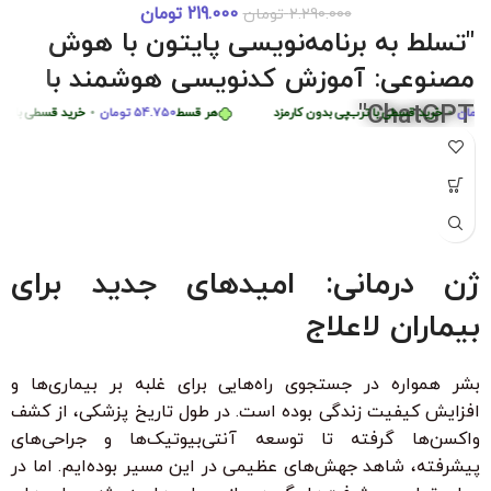
219.000
تومان
2.290.000
تومان
دوره 0 تا 
هر قسط
87.250
تومان
•
خرید قسطی با ترب‌پی بدون کارمزد
هر قسط
87.250
تومان
•
خ
"تسلط به برنامه‌نویسی پایتون با هوش
هر قسط
449.975
تومان
•
خرید قسطی با ترب‌پی بدون کارمزد
هر قسط
مصنوعی: آموزش کدنویسی هوشمند با
ChatGPT"
•
خرید قسطی با ترب‌پی بدون کارمزد
هر قسط
54.750
تومان
•
خرید قسطی با ترب‌پی 
"با شرکت در این دوره جامع و کاربردی، به راحتی مهارت‌های
برنامه‌نویسی پایتون را از سطح مبتدی تا پیشرفته با کمک هوش
مصنوعی ChatGPT بیاموزید. این دوره، با بیش از 6 ساعت محتوای
آموزشی، شما را قادر می‌سازد تا به سرعت الگوریتم‌های پیچیده را
درک کرده و اپلیکیشن‌های هوشمند ایجاد کنید. مناسب برای تمامی
ژن درمانی: امیدهای جدید برای
سطوح با زیرنویس فارسی حرفه‌ای و امکان دانلود و تماشای آنلاین."
بیماران لاعلاج
ویژگی‌های کلیدی:
بدون نیاز به تجربه قبلی برنامه‌نویسی
بشر همواره در جستجوی راه‌هایی برای غلبه بر بیماری‌ها و
زیرنویس فارسی با ترجمه حرفه‌ای
افزایش کیفیت زندگی بوده است. در طول تاریخ پزشکی، از کشف
۳۰ ٪ تخفیف ویژه برای دانشجویان و دانش آموزان
واکسن‌ها گرفته تا توسعه آنتی‌بیوتیک‌ها و جراحی‌های
پیشرفته، شاهد جهش‌های عظیمی در این مسیر بوده‌ایم. اما در