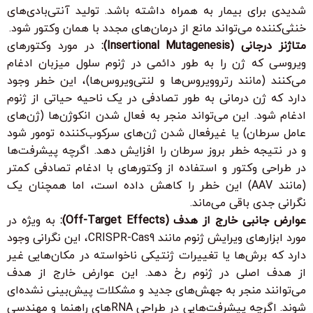
شدیدی برای بیمار به همراه داشته باشد. تولید آنتی‌بادی‌های
خنثی‌کننده می‌تواند مانع از درمان‌های مجدد با همان وکتور شود.
متاژنز درجانی (Insertional Mutagenesis):
در مورد وکتورهای
ویروسی که ژن را به طور دائمی در ژنوم سلول میزبان ادغام
می‌کنند (مانند رتروویروس‌ها و لنتی‌ویروس‌ها)، این خطر وجود
دارد که ژن درمانی به طور تصادفی در یک ناحیه حیاتی از ژنوم
ادغام شود. این می‌تواند منجر به فعال شدن انکوژن‌ها (ژن‌های
عامل سرطان) یا غیرفعال شدن ژن‌های سرکوب‌کننده تومور شود
و در نتیجه خطر بروز سرطان را افزایش دهد. اگرچه پیشرفت‌ها
در طراحی وکتور و استفاده از وکتورهای با ادغام تصادفی کمتر
(مانند AAV) این خطر را کاهش داده است، اما همچنان یک
نگرانی جدی باقی می‌ماند.
عوارض جانبی خارج از هدف (Off-Target Effects):
به ویژه در
مورد ابزارهای ویرایش ژنوم مانند CRISPR-Cas9، این نگرانی وجود
دارد که برش‌ها یا تغییرات ژنتیکی ناخواسته در مکان‌هایی غیر
از هدف اصلی در ژنوم رخ دهد. این عوارض خارج از هدف
می‌توانند منجر به جهش‌های جدید و مشکلات پیش‌بینی نشده‌ای
شوند. اگرچه پیشرفت‌هایی در طراحی RNAهای راهنما و مهندسی