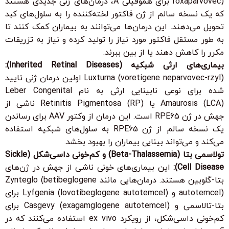
roxaparvovec) برای هموفیلی A، درمان‌های ژنی جدیدی هستند
که یک نسخه سالم از ژن فاکتور لخته‌کننده را به سلول‌های کبد
تحویل می‌دهند. این درمان‌ها می‌توانند به بیماران کمک کنند تا
به طور مستقل فاکتور مورد نیاز را تولید کرده و نیاز به تزریقات
مکرر را کاهش دهند یا از بین ببرند.
بیماری‌های ارثی شبکیه (Inherited Retinal Diseases):
Luxturna (voretigene neparvovec-rzyl) اولین درمان ژنی تایید
شده برای نوعی نابینایی ارثی به نام Leber Congenital
Amaurosis (LCA) یا Retinitis Pigmentosa (RP) ناشی از
جهش در ژن RPE65 است. این درمان از وکتور AAV برای رساندن
یک نسخه سالم از ژن RPE65 به سلول‌های شبکیه استفاده
می‌کند و می‌تواند بینایی بیماران را بهبود بخشد.
تولاسمی بتا (Beta-Thalassemia) و کم‌خونی داسی‌شکل (Sickle
Cell Disease):
این بیماری‌های خونی ناشی از جهش در ژن‌های
بتا-گلوبین هستند. درمان‌هایی مانند Zynteglo (betibeglogene
autotemcel) و Lyfgenia (lovotibeglogene autotemcel) برای
بتا-تالاسمی و Casgevy (exagamglogene autotemcel) برای
کم‌خونی داسی‌شکل، از رویکرد ex vivo استفاده می‌کنند که در