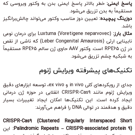
پاسخ ایمنی:
خطر بالاتر پاسخ ایمنی بدن به وکتور ویروسی که
مستقیماً به بدن تزریق می‌شود.
دوزینگ پیچیده:
تعیین دوز مناسب وکتور می‌تواند چالش‌برانگیز
باشد.
مثال بارز:
Luxturna (Voretigene neparvovec) برای درمان نوعی
نابینایی ارثی (Leber Congenital Amaurosis) که ناشی از نقص
در ژن RPE65 است. وکتور AAV حاوی ژن سالم RPE65 مستقیماً
به شبکیه چشم تزریق می‌شود.
تکنیک‌های پیشرفته ویرایش ژنوم
جدای از رویکردهای کلی in vivo و ex vivo، توسعه ابزارهای دقیق
ویرایش ژنوم مانند CRISPR-Cas9 انقلابی در حوزه ژن درمانی
ایجاد کرده است. این تکنیک‌ها امکان ایجاد تغییرات بسیار
دقیق و هدفمند در توالی DNA را فراهم می‌آورند:
CRISPR-Cas9 (Clustered Regularly Interspaced Short
Palindromic Repeats – CRISPR-associated protein 9):
این