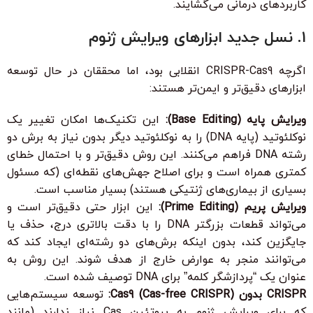
کاربردهای درمانی می‌گشایند.
۱. نسل جدید ابزارهای ویرایش ژنوم
اگرچه CRISPR-Cas9 انقلابی بود، اما محققان در حال توسعه
ابزارهای دقیق‌تر و ایمن‌تر هستند:
ویرایش پایه (Base Editing):
این تکنیک‌ها امکان تغییر یک
نوکلئوتید (پایه DNA) را به نوکلئوتید دیگر بدون نیاز به برش دو
رشته DNA فراهم می‌کنند. این روش دقیق‌تر و با احتمال خطای
کمتری همراه است و برای اصلاح جهش‌های نقطه‌ای (که مسئول
بسیاری از بیماری‌های ژنتیکی هستند) بسیار مناسب است.
ویرایش پریم (Prime Editing):
این ابزار حتی دقیق‌تر است و
می‌تواند قطعات بزرگتر DNA را با دقت بالاتری درج، حذف یا
جایگزین کند، بدون اینکه برش‌های دو رشته‌ای ایجاد کند که
می‌توانند منجر به عوارض خارج از هدف شوند. این روش به
عنوان یک “پردازشگر کلمه” برای DNA توصیف شده است.
CRISPR بدون Cas9 (Cas-free CRISPR):
توسعه سیستم‌هایی
که برای ویرایش ژنوم به پروتئین Cas نیاز ندارند (مانند