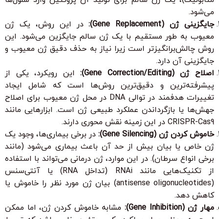
می‌شود.
جایگزینی ژن (Gene Replacement):
در این روش، یک ژن
معیوب به طور مستقیم با یک ژن سالم جایگزین می‌شود. این
روش چالش‌برانگیزتر است زیرا نیاز به حذف دقیق ژن معیوب و
جایگزینی آن دارد.
اصلاح ژن (Gene Correction/Editing):
این رویکرد، یکی از
پیشرفته‌ترین و دقیق‌ترین روش‌ها است که شامل ایجاد
تغییرات هدفمند در توالی DNA در محل ژن معیوب برای اصلاح
جهش‌ها یا بازگرداندن عملکرد طبیعی ژن است. ابزارهایی مانند
CRISPR-Cas9 در این زمینه نقش محوری دارند.
خاموش کردن ژن (Gene Silencing):
در برخی بیماری‌ها، وجود یک
ژن خاص یا بیان بیش از حد آن باعث بیماری می‌شود (مانند
برخی انواع سرطان). در این موارد، ژن درمانی می‌تواند با استفاده
از تکنیک‌هایی مانند RNAi (تداخل RNA) یا آنتی‌سنس
(antisense oligonucleotides) بیان ژن مورد نظر را خاموش یا
کاهش دهد.
مهار ژن (Gene Inhibition):
مشابه خاموش کردن ژن، اما ممکن