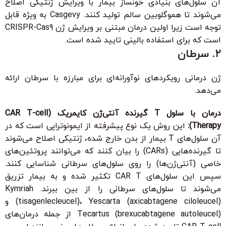
آن سلول‌های بنیادی خونساز بیمار با ویرایش ژنتیکی اصلاح
می‌شوند تا هموگلوبین سالم تولید کنند. Casgevy به ویژه قابل
توجه است زیرا اولین درمان مبتنی بر ویرایش ژن CRISPR-Cas9
است که برای استفاده بالینی تایید شده است.
۲. سرطان
ژن درمانی رویکردهای نوآورانه‌ای برای مبارزه با سرطان ارائه
می‌دهد.
درمان با سلول T گیرنده آنتی‌ژن کایمریک (CAR T-cell
Therapy):
این روش یک نوع پیشرفته از ایمونوتراپی است که در
آن سلول‌های T بیمار از بدن خارج شده، ژنتیکی اصلاح می‌شوند
تا گیرنده‌هایی (CARs) را بیان کنند که می‌توانند پروتئین‌های
خاصی (آنتی‌ژن‌ها) را روی سلول‌های سرطانی شناسایی کنند.
سپس این سلول‌های CAR T تکثیر شده و به بیمار تزریق
می‌شوند تا سلول‌های سرطانی را از بین ببرند. Kymriah
(tisagenlecleucel)، Yescarta (axicabtagene ciloleucel) و
Tecartus (brexucabtagene autoleucel) از جمله درمان‌های