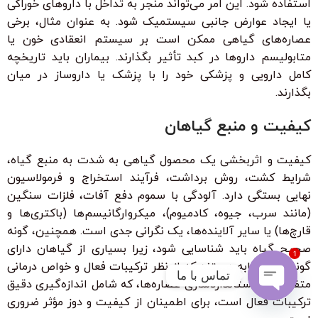
استفاده شود. این امر می‌تواند منجر به تداخل با داروهای خوراکی
یا ایجاد عوارض جانبی سیستمیک شود. به عنوان مثال، برخی
عصاره‌های گیاهی ممکن است بر سیستم انعقادی خون یا
متابولیسم داروها در کبد تأثیر بگذارند. بیماران باید تاریخچه
کامل دارویی و پزشکی خود را با پزشک یا داروساز در میان
بگذارند.
کیفیت و منبع گیاهان
کیفیت و اثربخشی یک محصول گیاهی به شدت به منبع گیاه،
شرایط کشت، روش برداشت، فرآیند استخراج و فرمولاسیون
نهایی بستگی دارد. آلودگی با سموم دفع آفات، فلزات سنگین
(مانند سرب، جیوه، کادمیوم)، میکروارگانیسم‌ها (باکتری‌ها و
قارچ‌ها) یا سایر آلاینده‌ها، یک نگرانی جدی است. همچنین، گونه
صحیح گیاه باید شناسایی شود، زیرا بسیاری از گیاهان دارای
1
گونه‌های مشابه هستند که از نظر ترکیبات فعال و خواص درمانی
تماس با ما
متفاوت‌اند. استانداردسازی عصاره‌ها، که شامل اندازه‌گیری دقیق
ترکیبات فعال است، برای اطمینان از کیفیت و دوز مؤثر ضروری
Open