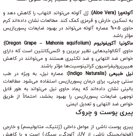
آلوئه‌ورا (Aloe Vera):
ژل آلوئه می‌تواند التهاب را کاهش دهد و
به تسکین خارش و قرمزی کمک کند. مطالعات نشان داده‌اند کرم
حاوی 0.5% عصاره آلوئه می‌تواند در بهبود ضایعات پسوریازیس
مؤثر باشد.
ماکونیا آکویفولیوم (Oregon Grape – Mahonia aquifolium):
حاوی آلکالوئیدهایی نظیر بربرین و اکسی‌کانتین است که دارای
خواص ضد التهابی و ضد تکثیری هستند و می‌توانند در کاهش
هیپرپرولیفراسیون کراتینوسیت‌ها مؤثر باشند.
نیل طبیعی (Indigo Naturalis):
عصاره نیل، به ویژه در طب
سنتی چینی، برای درمان پسوریازیس استفاده می‌شود. مطالعات
بالینی نشان داده‌اند که پماد حاوی نیل می‌تواند به طور قابل
توجهی ضایعات پسوریازیس را بهبود بخشد، احتمالاً از طریق
خواص ضد التهابی و تعدیل ایمنی.
پیری پوست و چروک
پیری پوست ناشی از عوامل داخلی (ژنتیک، متابولیسم) و خارجی
(فوتوایجینگ ناشی از UV، آلودگی، سیگار) است و با کاهش