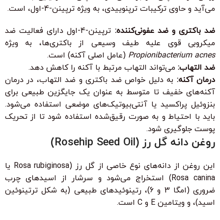
می‌آید و حاوی ترکیبات ترپنوییدی، به ویژه ترپینن-4-اول، است.
ضد باکتری و ضد عفونی‌کننده:
ترپینن-4-اول دارای فعالیت ضد
میکروبی قوی علیه طیف وسیعی از باکتری‌ها، به ویژه
Propionibacterium acnes
(عامل اصلی آکنه) است.
ضد التهاب:
می‌تواند التهاب مرتبط با آکنه را کاهش دهد.
درمان آکنه:
به دلیل خواص ضد باکتری و ضد التهاب، در درمان
آکنه‌های خفیف تا متوسط به عنوان یک جایگزین طبیعی برای
بنزوئیل پراکسید یا آنتی‌بیوتیک‌های موضعی استفاده می‌شود.
باید با احتیاط و به صورت رقیق‌شده استفاده شود تا از تحریک
پوست جلوگیری شود.
روغن دانه گل رز (Rosehip Seed Oil)
این روغن از دانه‌های نوع خاصی از گل رز (Rosa rubiginosa یا
Rosa canina) استخراج می‌شود و سرشار از اسیدهای چرب
ضروری (امگا 3 و 6)، رتینوئیدهای طبیعی (به شکل ترتینوئین
اسید)، و ویتامین E و C است.