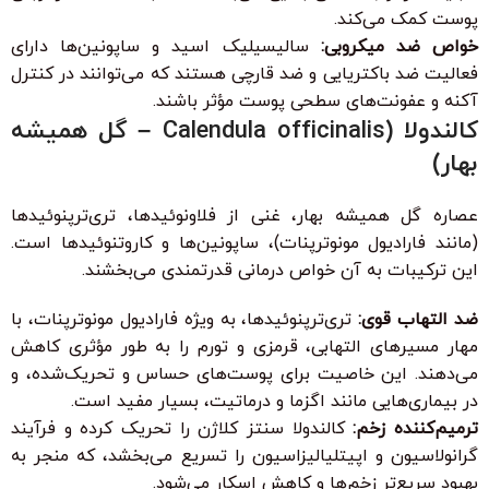
پوست کمک می‌کند.
خواص ضد میکروبی:
سالیسیلیک اسید و ساپونین‌ها دارای
فعالیت ضد باکتریایی و ضد قارچی هستند که می‌توانند در کنترل
آکنه و عفونت‌های سطحی پوست مؤثر باشند.
کالندولا (Calendula officinalis – گل همیشه
بهار)
عصاره گل همیشه بهار، غنی از فلاونوئیدها، تری‌ترپنوئیدها
(مانند فارادیول مونوترپنات)، ساپونین‌ها و کاروتنوئیدها است.
این ترکیبات به آن خواص درمانی قدرتمندی می‌بخشند.
ضد التهاب قوی:
تری‌ترپنوئیدها، به ویژه فارادیول مونوترپنات، با
مهار مسیرهای التهابی، قرمزی و تورم را به طور مؤثری کاهش
می‌دهند. این خاصیت برای پوست‌های حساس و تحریک‌شده، و
در بیماری‌هایی مانند اگزما و درماتیت، بسیار مفید است.
ترمیم‌کننده زخم:
کالندولا سنتز کلاژن را تحریک کرده و فرآیند
گرانولاسیون و اپیتلیالیزاسیون را تسریع می‌بخشد، که منجر به
بهبود سریع‌تر زخم‌ها و کاهش اسکار می‌شود.