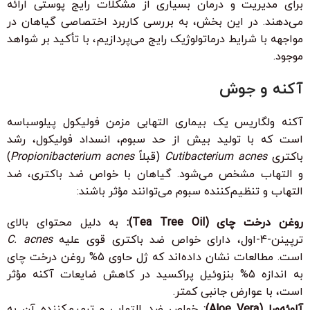
برای مدیریت و درمان بسیاری از مشکلات رایج پوستی ارائه
می‌دهند. در این بخش، به بررسی کاربرد اختصاصی گیاهان در
مواجهه با شرایط درماتولوژیک رایج می‌پردازیم، با تأکید بر شواهد
موجود.
آکنه و جوش
آکنه ولگاریس یک بیماری التهابی مزمن فولیکول پیلوسباسه
است که با تولید بیش از حد سبوم، انسداد فولیکول، رشد
باکتری
Cutibacterium acnes
(قبلاً
Propionibacterium acnes
)
و التهاب مشخص می‌شود. گیاهان با خواص ضد باکتری، ضد
التهاب و تنظیم‌کننده سبوم می‌توانند مؤثر باشند:
روغن درخت چای (Tea Tree Oil):
به دلیل محتوای بالای
ترپینن-4-اول، دارای خواص ضد باکتری قوی علیه
C. acnes
است. مطالعات نشان داده‌اند که ژل حاوی 5% روغن درخت چای
به اندازه 5% بنزوئیل پراکسید در کاهش ضایعات آکنه مؤثر
است، با عوارض جانبی کمتر.
آلوئه‌ورا (Aloe Vera):
خواص ضد التهابی و ترمیم‌کننده آن به