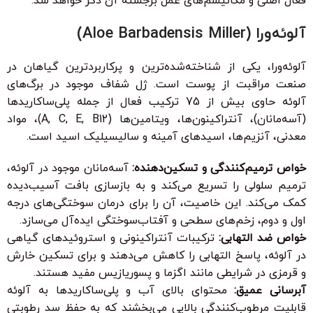
فعال اصلی و مکانیسم‌های عمل برجسته آن ذکر خواهد شد.
آلوئه‌ورا (Aloe Barbadensis Miller)
آلوئه‌ورا، یکی از شناخته‌شده‌ترین و پرکاربردترین گیاهان در
صنعت مراقبت از پوست است. ژل شفاف موجود در برگ‌های
آلوئه حاوی بیش از 75 ترکیب فعال از جمله پلی‌ساکاریدها
(آسه‌مانان)، آنتراکینون‌ها، ویتامین‌ها (A, C, E, B12)، مواد
معدنی، آنزیم‌ها، اسیدهای آمینه و سالیسیلیک اسید است.
خواص ترمیم‌کنندگی و تسکین‌دهنده:
آسه‌مانان موجود در آلوئه،
ترمیم سلولی را تسریع می‌کند و به بازسازی بافت آسیب‌دیده
کمک می‌کند. این خاصیت، آن را برای درمان سوختگی‌های درجه
اول و دوم، زخم‌های سطحی و آفتاب‌سوختگی ایده‌آل می‌سازد.
خواص ضد التهابی:
ترکیبات آنتراکینونی و استروئیدهای گیاهی
در آلوئه، پاسخ التهابی را کاهش می‌دهند و برای تسکین خارش
و قرمزی در شرایطی مانند اگزما و پسوریازیس مفید هستند.
آبرسانی عمیق:
محتوای بالای آب و پلی‌ساکاریدها به آلوئه
قابلیت مرطوب‌کنندگی بالایی می‌بخشند که به حفظ سد رطوبتی