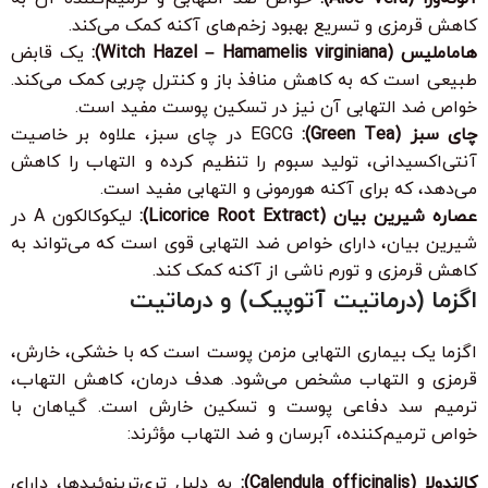
کاهش قرمزی و تسریع بهبود زخم‌های آکنه کمک می‌کند.
هاماملیس (Witch Hazel – Hamamelis virginiana):
یک قابض
طبیعی است که به کاهش منافذ باز و کنترل چربی کمک می‌کند.
خواص ضد التهابی آن نیز در تسکین پوست مفید است.
چای سبز (Green Tea):
EGCG در چای سبز، علاوه بر خاصیت
آنتی‌اکسیدانی، تولید سبوم را تنظیم کرده و التهاب را کاهش
می‌دهد، که برای آکنه هورمونی و التهابی مفید است.
عصاره شیرین بیان (Licorice Root Extract):
لیکوکالکون A در
شیرین بیان، دارای خواص ضد التهابی قوی است که می‌تواند به
کاهش قرمزی و تورم ناشی از آکنه کمک کند.
اگزما (درماتیت آتوپیک) و درماتیت
اگزما یک بیماری التهابی مزمن پوست است که با خشکی، خارش،
قرمزی و التهاب مشخص می‌شود. هدف درمان، کاهش التهاب،
ترمیم سد دفاعی پوست و تسکین خارش است. گیاهان با
خواص ترمیم‌کننده، آبرسان و ضد التهاب مؤثرند:
کالندولا (Calendula officinalis):
به دلیل تری‌ترپنوئیدها، دارای