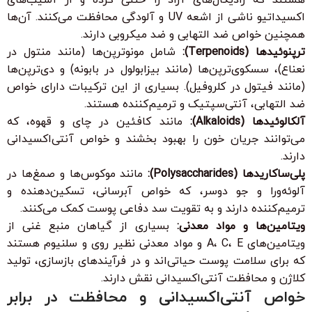
اکسیداتیو ناشی از اشعه UV و آلودگی محافظت می‌کنند. آن‌ها
همچنین خواص ضد التهابی و ضد میکروبی دارند.
ترپنوئیدها (Terpenoids):
شامل مونوترپن‌ها (مانند منتول در
نعناع)، سسکوی‌ترپن‌ها (مانند بیزابولول در بابونه) و دی‌ترپن‌ها
(مانند فیتول در کلروفیل). بسیاری از این ترکیبات دارای خواص
ضد التهابی، آنتی‌سپتیک و ترمیم‌کننده هستند.
آلکالوئیدها (Alkaloids):
مانند کافئین در چای و قهوه، که
می‌توانند جریان خون را بهبود بخشند و خواص آنتی‌اکسیدانی
دارند.
پلی‌ساکاریدها (Polysaccharides):
مانند موکوس‌ها و صمغ‌ها در
آلوئه‌ورا و جو دوسر، که خواص آبرسانی، تسکین‌دهنده و
ترمیم‌کننده دارند و به تقویت سد دفاعی پوست کمک می‌کنند.
ویتامین‌ها و مواد معدنی:
بسیاری از گیاهان منبع غنی از
ویتامین‌های A، C، E و مواد معدنی نظیر روی و سلنیوم هستند
که برای سلامت پوست حیاتی‌اند و در فرآیندهای بازسازی، تولید
کلاژن و محافظت آنتی‌اکسیدانی نقش دارند.
خواص آنتی‌اکسیدانی و محافظت در برابر