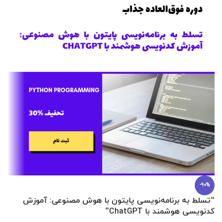
-90%
“تسلط به برنامه‌نویسی پایتون با هوش مصنوعی: آموزش
0 تا 100 عطرسازی + (30 فرمولاسیون
کدنویسی هوشمند با ChatGPT”
آ