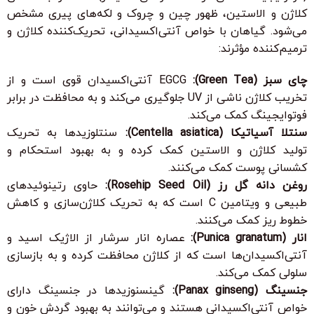
کلاژن و الاستین، ظهور چین و چروک و لکه‌های پیری مشخص
می‌شود. گیاهان با خواص آنتی‌اکسیدانی، تحریک‌کننده کلاژن و
ترمیم‌کننده مؤثرند:
چای سبز (Green Tea):
EGCG آنتی‌اکسیدان قوی است و از
تخریب کلاژن ناشی از UV جلوگیری می‌کند و به محافظت در برابر
فوتوایجینگ کمک می‌کند.
سنتلا آسیاتیکا (Centella asiatica):
سنتلوزیدها به تحریک
تولید کلاژن و الاستین کمک کرده و به بهبود استحکام و
کشسانی پوست کمک می‌کنند.
روغن دانه گل رز (Rosehip Seed Oil):
حاوی رتینوئیدهای
طبیعی و ویتامین C است که به تحریک کلاژن‌سازی و کاهش
خطوط ریز کمک می‌کنند.
انار (Punica granatum):
عصاره انار سرشار از الاژیک اسید و
آنتی‌اکسیدان‌ها است که از کلاژن محافظت کرده و به بازسازی
سلولی کمک می‌کند.
جنسینگ (Panax ginseng):
گینسنوزیدها در جنسینگ دارای
خواص آنتی‌اکسیدانی هستند و می‌توانند به بهبود گردش خون و