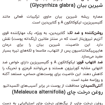
شیرین بیان (Glycyrrhiza glabra)
عصاره ریشه شیرین بیان حاوی ترکیبات فعالی مانند
گلیسیریزین، لیکوکالکون A و گلابریدین است.
روشن‌کننده و ضد لک:
گلابریدین، به ویژه، یک مهارکننده قوی
آنزیم تیروزیناز است که در سنتز ملانین (رنگدانه پوست) نقش
دارد. این خاصیت، شیرین بیان را برای درمان
هایپرپیگمانتاسیون پس از التهاب، ملاسما و لکه‌های تیره بسیار
مفید می‌سازد.
ضد التهاب قوی:
لیکوکالکون A و گلیسیریزین دارای خواص ضد
التهابی مشابه کورتیزون هستند و می‌توانند قرمزی و تحریک را
کاهش دهند. این خاصیت برای پوست‌های حساس، مستعد آکنه
و روزاسه مفید است.
آنتی‌اکسیدان:
محافظت از پوست در برابر آسیب‌های اکسیداتیو.
روغن درخت چای (Melaleuca alternifolia)
روغن درخت چای، از برگ‌های درخت چای استرالیایی به دست