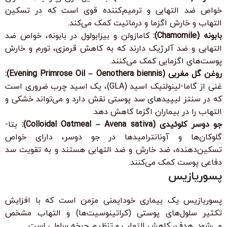
خواص ضد التهابی و ترمیم‌کننده قوی است که در تسکین
التهاب و خارش اگزما و درماتیت کمک می‌کند.
بابونه (Chamomile):
کامازولن و بیزابولول در بابونه، خواص ضد
التهابی و ضد آلرژیک دارند که به کاهش قرمزی، تورم و خارش
پوست‌های اگزمایی کمک می‌کنند.
روغن گل مغربی (Evening Primrose Oil – Oenothera biennis):
غنی از گاما-لینولنیک اسید (GLA)، یک اسید چرب ضروری است
که در سنتز لیپیدهای سد پوستی نقش دارد و می‌تواند خشکی و
التهاب را در بیماران اگزما کاهش دهد.
جو دوسر کلوئیدی (Colloidal Oatmeal – Avena sativa):
بتا-
گلوکان‌ها و آونانترامیدها در جو دوسر، دارای خواص
تسکین‌دهنده، ضد خارش و ضد التهابی هستند و به تقویت سد
دفاعی پوست کمک می‌کنند.
پسوریازیس
پسوریازیس یک بیماری خودایمنی مزمن است که با افزایش
تکثیر سلول‌های پوستی (کراتینوسیت‌ها) و التهاب مشخص
می‌شود. هدف، کاهش التهاب و تنظیم چرخه سلولی است.