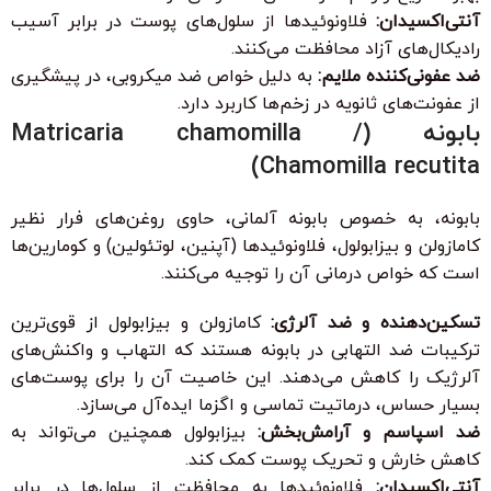
آنتی‌اکسیدان:
فلاونوئیدها از سلول‌های پوست در برابر آسیب
رادیکال‌های آزاد محافظت می‌کنند.
ضد عفونی‌کننده ملایم:
به دلیل خواص ضد میکروبی، در پیشگیری
از عفونت‌های ثانویه در زخم‌ها کاربرد دارد.
بابونه (Matricaria chamomilla /
Chamomilla recutita)
بابونه، به خصوص بابونه آلمانی، حاوی روغن‌های فرار نظیر
کامازولن و بیزابولول، فلاونوئیدها (آپنین، لوتئولین) و کومارین‌ها
است که خواص درمانی آن را توجیه می‌کنند.
تسکین‌دهنده و ضد آلرژی:
کامازولن و بیزابولول از قوی‌ترین
ترکیبات ضد التهابی در بابونه هستند که التهاب و واکنش‌های
آلرژیک را کاهش می‌دهند. این خاصیت آن را برای پوست‌های
بسیار حساس، درماتیت تماسی و اگزما ایده‌آل می‌سازد.
ضد اسپاسم و آرامش‌بخش:
بیزابولول همچنین می‌تواند به
کاهش خارش و تحریک پوست کمک کند.
آنتی‌اکسیدان:
فلاونوئیدها به محافظت از سلول‌ها در برابر