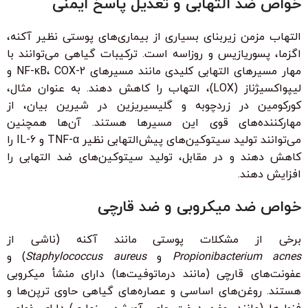
خواص ضد التهابی و تعدیل پاسخ ایمنی
التهاب مزمن زیربنای بسیاری از بیماری‌های پوستی نظیر آکنه،
اگزما، پسوریازیس و روزاسه است. ترکیبات گیاهی می‌توانند با
مهار مسیرهای التهابی کلیدی مانند مسیرهای NF-κB، COX-2 و
لیپواکسیژناز (LOX)، التهاب را کاهش دهند. به عنوان مثال،
کورکومین در زردچوبه و گلیسیریزین در شیرین بیان، از
مهارکننده‌های قوی این مسیرها هستند. آن‌ها همچنین
می‌توانند تولید سیتوکین‌های پیش‌التهابی نظیر TNF-α و IL-6 را
کاهش دهند و در مقابل، تولید سیتوکین‌های ضد التهابی را
افزایش دهند.
خواص ضد میکروبی و ضد قارچی
برخی از مشکلات پوستی مانند آکنه (ناشی از
Propionibacterium acnes
و
Staphylococcus aureus
) و
عفونت‌های قارچی (مانند درماتوفیت‌ها) دارای منشأ میکروبی
هستند. روغن‌های اساسی و عصاره‌های گیاهی حاوی ترپن‌ها و