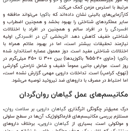
مرتبط با استرس مزمن کمک می‌کند.
کارآزمایی‌های بالینی نشان داده‌اند که
باکوپا
می‌تواند حافظه و
سایر عملکردهای شناختی را بهبود بخشد و همچنین اضطراب و
افسردگی
را در افراد سالم و همچنین در افراد با اختلالات
شناختی خفیف کاهش دهد. اثربخشی آن در
افسردگی
اولیه
نیازمند تحقیقات بیشتر است، اما در بهبود علائم همراه با
اختلالات شناختی مفید است. دوز معمول عصاره استاندارد شده
باکوپا
(حاوی 20-55% باکوزیدها) بین 300 تا 450 میلی‌گرم در
روز است. عوارض جانبی عموماً خفیف و شامل ناراحتی گوارشی
(تهوع، کرامپ) است. تداخلات دارویی مهمی گزارش نشده است،
اما احتیاط در مصرف با داروهای ضد تیروئید توصیه می‌شود.
مکانیسم‌های عمل گیاهان روان‌گردان
درک عمیق‌تر چگونگی اثرگذاری
گیاهان دارویی
بر
سلامت روان
،
مستلزم بررسی مکانیسم‌های فارماکولوژیک آن‌ها در سطح سلولی
و مولکولی است. بسیاری از
گیاهان دارویی
، برخلاف داروهای
سنتتیک که اغلب یک هدف مولکولی خاص را نشانه می‌روند،