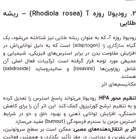
2. رودیولا روزه آ (Rhodiola rosea) – ریشه
طلایی
رودیولا روزه آ، که به عنوان
ریشه طلایی
نیز شناخته می‌شود، یک
گیاه
سازگاری زا (adaptogen)
است که به دلیل توانایی‌اش در
افزایش مقاومت بدن در برابر استرس‌های فیزیکی، شیمیایی و
محیطی مورد توجه قرار گرفته است. ترکیبات فعال اصلی آن
شامل روزاوین‌ها (rosavins) و سالیدروساید (salidroside)
هستند.
مکانیسم‌های اثر:
تنظیم محور HPA:
رودیولا می‌تواند پاسخ استرس را تعدیل کرده
و به تنظیم ترشح کورتیزول کمک کند. این اثر آن را برای کاهش
خستگی، افزایش توانایی ذهنی و
بهبود خلق و خو
در شرایط
استرس مزمن یا سندرم فرسودگی (burnout) مفید می‌سازد.
اثر بر انتقال‌دهنده‌های عصبی:
ممکن است بر سطح سروتونین،
نوراپی‌نفرین و
دوپامین
در مغز تأثیر بگذارد، و همچنین فعالیت