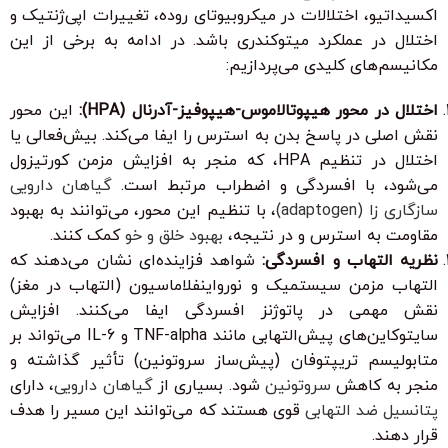
اکسیداتیو، اختلالات در میکروبیوتای روده، تغییرات اپی‌ژنتیک و
اختلال در عملکرد میتوکندری باشد. در ادامه به برخی از این
مکانیسم‌های کلیدی می‌پردازیم:
اختلال در محور هیپوتالاموس-هیپوفیز-آدرنال (HPA):
این محور
نقش اصلی در پاسخ بدن به استرس را ایفا می‌کند. بیش‌فعالی یا
اختلال در تنظیم HPA، که منجر به افزایش مزمن کورتیزول
می‌شود، با افسردگی و اضطراب مرتبط است.
گیاهان دارویی
سازگاری زا (adaptogen)
، با تنظیم این محور، می‌توانند به بهبود
مقاومت به استرس و در نتیجه،
بهبود خلق و خو
کمک کنند.
نظریه التهاب و افسردگی:
شواهد فزاینده‌ای نشان می‌دهند که
التهاب مزمن سیستمیک و نورواینفلاماسیون (التهاب در مغز)
نقش مهمی در پاتوژنز افسردگی ایفا می‌کنند. افزایش
سایتوکاین‌های پیش‌التهابی مانند TNF-alpha و IL-6 می‌تواند بر
متابولیسم تریپتوفان (پیش‌ساز سروتونین) تأثیر گذاشته و
منجر به کاهش
سروتونین
شود. بسیاری از
گیاهان دارویی
، دارای
پتانسیل ضد التهابی
قوی هستند که می‌توانند این مسیر را هدف
قرار دهند.