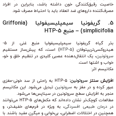
خاصیت رقیق‌کنندگی خون داشته باشد، بنابراین در افراد
مصرف‌کننده داروهای ضد انعقاد باید با احتیاط مصرف شود.
5. گریفونیا سیمپلیسیفولیا (Griffonia
simplicifolia) – منبع 5-HTP
بذر گیاه گریفونیا سیمپلیسیفولیا منبع غنی از 5-
هیدروکسی‌تریپتوفان (
5-HTP
) است، که پیش‌ساز مستقیم
سروتونین
، یک انتقال‌دهنده عصبی کلیدی در تنظیم خلق و خو،
خواب و اشتها است.
مکانیسم اثر:
افزایش سنتز
سروتونین
:
5-HTP به راحتی از سد خونی-مغزی
عبور کرده و در مغز به
سروتونین
تبدیل می‌شود. این مکانیسم
منجر به افزایش سطح سروتونین در سیناپس‌ها می‌شود.
مطالعات کوچک‌تر نشان داده‌اند که مکمل‌های 5-HTP می‌توانند
در
درمان طبیعی افسردگی
، به ویژه در فرم‌های خفیف‌تر، و
همچنین در اختلالات اضطرابی، بی‌خوابی و میگرن مفید باشند. با