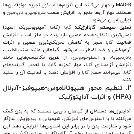
MAO-B را مهار می‌کنند. این آنزیم‌ها مسئول تجزیه مونوآمین‌ها
هستند. مهار آن‌ها منجر به افزایش غلظت
سروتونین
،
دوپامین
و
نوراپی‌نفرین می‌شود.
تعدیل سیستم
گابا
ارژیک:
گابا
(گاما آمینوبوتیریک اسید)
اصلی‌ترین انتقال‌دهنده عصبی بازدارنده در مغز است. افزایش
فعالیت
گابا
منجر به کاهش تحریک‌پذیری عصبی و اثرات
آرام‌بخش و ضد اضطراب می‌شود. گیاهانی مانند
سنبل‌الطیب
،
بادرنجبویه
، و
اسطوخودوس
، از طریق مکانیسم‌هایی مانند
افزایش آزادسازی
گابا
، مهار تجزیه
گابا
، یا تعدیل گیرنده‌های
گابا
، می‌توانند سطح
گابا
را افزایش دهند یا فعالیت آن را تقلید
کنند.
2. تنظیم محور هیپوتالاموس-هیپوفیز-آدرنال
(HPA) و اثرات آداپتوژنیک
آداپتوژن‌ها دسته‌ای از
گیاهان دارویی
هستند که به بدن کمک
می‌کنند تا با استرس‌های فیزیکی، شیمیایی و بیولوژیکی سازگار
شود و مقاومت بدن را در برابر این استرس‌ها افزایش دهد. این
گیاهان (مانند
رودیولا روزه آ
،
آشواگاندا
،
جینسینگ
) به طور