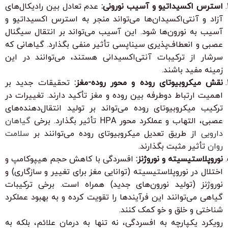
استرس اکسیداتیو و آسیب نورونی:
عدم تعادل بین رادیکال‌های
آزاد و آنتی‌اکسیدان‌ها می‌تواند منجر به استرس اکسیداتیو و
آسیب به نورون‌ها شود. این آسیب می‌تواند بر انتقال سیگنال
عصبی و انعطاف‌پذیری سیناپسی تأثیر منفی بگذارد. گیاهانی که
سرشار از ترکیبات آنتی‌اکسیدانی هستند، می‌توانند در این
زمینه مفید باشند.
نقش میکروبیوتای روده و محور روده-مغز:
تحقیقات جدید بر
اهمیت ارتباط دوطرفه بین روده و مغز تأکید دارند. تغییرات در
ترکیب میکروبیوتای روده می‌تواند بر تولید انتقال‌دهنده‌های
عصبی، التهاب و عملکرد محور HPA تأثیر بگذارد. برخی
گیاهان
دارویی
از طریق تعدیل میکروبیوتای روده می‌توانند بر
سلامت
روان
تأثیر مثبت بگذارند.
نوروپلاستیسیته و نوروژنز:
افسردگی با کاهش حجم هیپوکامپ و
اختلال در نوروپلاستیسیته (توانایی مغز برای تغییر و سازگاری) و
نوروژنز (تولید نورون‌های جدید) همراه است. برخی ترکیبات
گیاهی می‌توانند این فرآیندها را تقویت کرده و به بهبود عملکرد
شناختی و خلق و خو کمک کنند.
رویکرد یکپارچه به افسردگی، نه تنها به درمان علائم، بلکه به