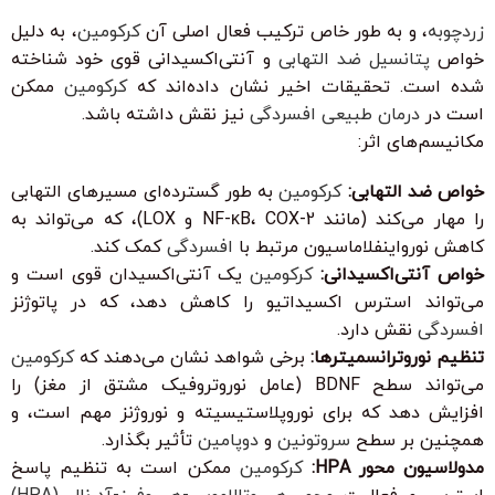
زردچوبه
، و به طور خاص ترکیب فعال اصلی آن
کرکومین
، به دلیل
خواص
پتانسیل ضد التهابی
و آنتی‌اکسیدانی قوی خود شناخته
شده است. تحقیقات اخیر نشان داده‌اند که
کرکومین
ممکن
است در
درمان طبیعی افسردگی
نیز نقش داشته باشد.
مکانیسم‌های اثر:
خواص ضد التهابی:
کرکومین
به طور گسترده‌ای مسیرهای التهابی
را مهار می‌کند (مانند NF-κB، COX-2 و LOX)، که می‌تواند به
کاهش نورواینفلاماسیون مرتبط با
افسردگی
کمک کند.
خواص آنتی‌اکسیدانی:
کرکومین
یک آنتی‌اکسیدان قوی است و
می‌تواند استرس اکسیداتیو را کاهش دهد، که در پاتوژنز
افسردگی
نقش دارد.
تنظیم نوروترانسمیترها:
برخی شواهد نشان می‌دهند که
کرکومین
می‌تواند سطح BDNF (عامل نوروتروفیک مشتق از مغز) را
افزایش دهد که برای نوروپلاستیسیته و نوروژنز مهم است، و
همچنین بر سطح
سروتونین
و
دوپامین
تأثیر بگذارد.
مدولاسیون محور HPA:
کرکومین
ممکن است به تنظیم پاسخ