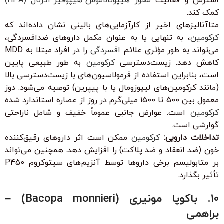
استرس و فعالیت
محور هیپوتالاموس-هیپوفیز-آدرنال (HPA)
کمک کند.
متاآنالیزهای اخیر از کارآزمایی‌های بالینی نشان داده‌اند که
کرکومین
، به تنهایی یا به عنوان مکمل داروهای ضدافسردگی،
می‌تواند به طور مؤثری علائم
افسردگی
را در افراد مبتلا به MDD
کاهش دهد. زیست‌دسترسی
کرکومین
به طور طبیعی پایین
است، بنابراین استفاده از فرمولاسیون‌های با زیست‌دسترسی بالا
(مانند کرکومین‌های لیپوزومال یا با پیپرین) توصیه می‌شود. دوز
معمول بین 500 تا 1500 میلی‌گرم در روز از عصاره استاندارد شده
کرکومین
است. عوارض جانبی عموماً خفیف و شامل ناراحتی
گوارشی است.
تداخلات دارویی:
کرکومین
ممکن است اثر داروهای رقیق‌کننده
خون (ضد انعقاد و ضد پلاکت) را افزایش دهد. همچنین می‌تواند
بر متابولیسم برخی داروها توسط آنزیم‌های سیتوکروم P450
تأثیر بگذارد.
10. باکوپا مونیری (Bacopa monnieri) –
براهمی