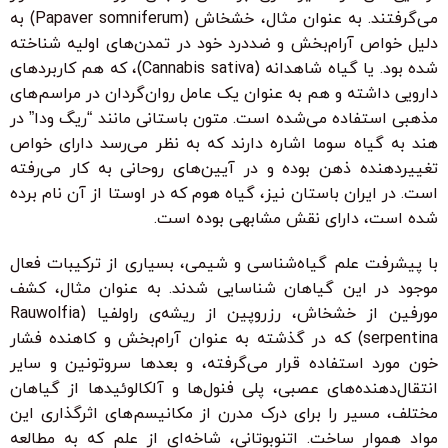
می‌گرفتند. به عنوان مثال، خشخاش (Papaver somniferum) به
دلیل خواص آرام‌بخش و ضددرد خود در تمدن‌های اولیه شناخته
شده بود. یا گیاه شاهدانه (Cannabis sativa)، که هم کاربردهای
دارویی داشته و هم به عنوان یک عامل روان‌گردان در مراسم‌های
مذهبی استفاده می‌شده است. متون باستانی مانند “ریگ ودا” در
هند به گیاه سوما اشاره دارند که به نظر می‌رسد دارای خواص
تغییردهنده ذهن بوده و در آیین‌های روحانی به کار می‌رفته
است. در ایران باستان نیز، گیاه هوم که در اوستا از آن نام برده
شده است، دارای نقش مشابهی بوده است.
با پیشرفت علم گیاه‌شناسی و شیمی، بسیاری از ترکیبات فعال
موجود در این گیاهان شناسایی شدند. به عنوان مثال، کشف
مورفین از خشخاش، رزروپین از ریشه‌ی راولفیا (Rauwolfia
serpentina) که در گذشته به عنوان آرام‌بخش و کاهنده فشار
خون مورد استفاده قرار می‌گرفته، و بعدها سروتونین و سایر
انتقال‌دهنده‌های عصبی، پلی فنول‌ها و آلکالوئیدها از گیاهان
مختلف، مسیر را برای درک مدرن از مکانیسم‌های اثرگذاری این
مواد هموار ساخت. اتنوبوتانی، شاخه‌ای از علم که به مطالعه