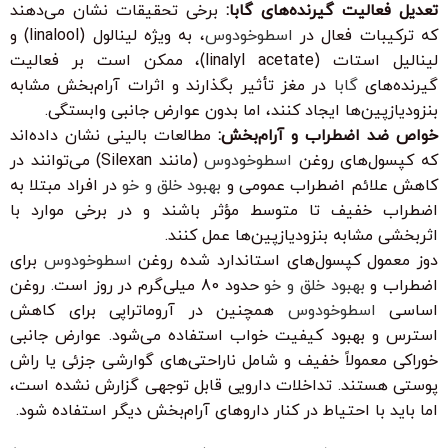
تعدیل فعالیت گیرنده‌های گابا:
برخی تحقیقات نشان می‌دهند
که ترکیبات فعال در
اسطوخودوس
، به ویژه لینالول (linalool) و
لینالیل استات (linalyl acetate)، ممکن است بر فعالیت
گیرنده‌های
گابا
در مغز تأثیر بگذارند و اثرات آرام‌بخش مشابه
بنزودیازپین‌ها ایجاد کنند، اما بدون عوارض جانبی وابستگی.
خواص ضد اضطراب و آرام‌بخش:
مطالعات بالینی نشان داده‌اند
که کپسول‌های روغن
اسطوخودوس
(مانند Silexan) می‌توانند در
کاهش علائم اضطراب عمومی و
بهبود خلق و خو
در افراد مبتلا به
اضطراب خفیف تا متوسط مؤثر باشند و در برخی موارد با
اثربخشی مشابه بنزودیازپین‌ها عمل کنند.
دوز معمول کپسول‌های استاندارد شده روغن
اسطوخودوس
برای
اضطراب و
بهبود خلق و خو
حدود 80 میلی‌گرم در روز است. روغن
اساسی
اسطوخودوس
همچنین در آروماتراپی برای کاهش
استرس و بهبود کیفیت خواب استفاده می‌شود. عوارض جانبی
خوراکی معمولاً خفیف و شامل ناراحتی‌های گوارشی جزئی یا راش
پوستی هستند. تداخلات دارویی قابل توجهی گزارش نشده است،
اما باید با احتیاط در کنار داروهای آرام‌بخش دیگر استفاده شود.