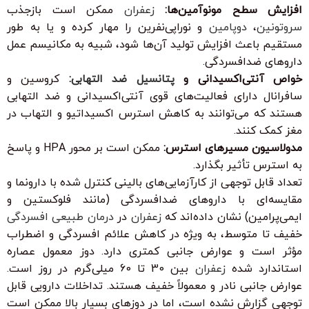
افزایش سطح مونوآمین‌ها:
زعفران
ممکن است بازجذب
سروتونین
،
دوپامین
و نوراپی‌نفرین را مهار کرده و یا به طور
مستقیم باعث افزایش تولید آن‌ها شود، شبیه به مکانیسم عمل
داروهای ضدافسردگی.
خواص آنتی‌اکسیدانی و
پتانسیل ضد التهابی
:
کروسین و
سافرانال دارای فعالیت‌های قوی آنتی‌اکسیدانی و ضد التهابی
هستند که می‌توانند به کاهش استرس اکسیداتیو و التهاب در
مغز کمک کنند.
مدولاسیون مسیرهای استرس:
ممکن است بر محور HPA و پاسخ
به استرس تأثیر بگذارد.
تعداد قابل توجهی از کارآزمایی‌های بالینی کنترل شده با دارونما و
مقایسه‌ای با داروهای ضدافسردگی (مانند فلوکستین و
ایمی‌پرامین) نشان داده‌اند که
زعفران
در
درمان طبیعی افسردگی
خفیف تا متوسط، به ویژه در کاهش علائم افسردگی و اضطراب
مؤثر است و عوارض جانبی کمتری دارد. دوز معمول عصاره
استاندارد شده
زعفران
بین 30 تا 60 میلی‌گرم در روز است.
عوارض جانبی نادر و معمولاً خفیف هستند. تداخلات دارویی قابل
توجهی گزارش نشده است، اما در دوزهای بسیار بالا ممکن است