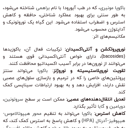
باکوپا مونیری
، که در طب آیورودا با نام
براهمی
شناخته می‌شود،
به طور سنتی برای بهبود عملکرد شناختی، حافظه و کاهش
استرس و اضطراب استفاده می‌شود. این گیاه یک نوروتونیک و
آداپتوژن محسوب می‌شود.
مکانیسم‌های اثر:
نوروپروتکشن و آنتی‌اکسیدان:
ترکیبات فعال آن، باکوزیدها
(bacosides)، دارای خواص آنتی‌اکسیدانی قوی هستند و
می‌توانند از نورون‌ها در برابر آسیب اکسیداتیو محافظت کنند.
تقویت نوروپلاستیسیته و نوروژنز:
باکوپا
می‌تواند سنتز
پروتئین‌های خاصی را که در ترمیم و بازسازی سلول‌های عصبی
نقش دارند، افزایش دهد و به بهبود ارتباطات سیناپسی کمک
کند.
تعدیل انتقال‌دهنده‌های عصبی:
ممکن است بر سطح
سروتونین
،
دوپامین
و
گابا
تأثیر بگذارد.
کاهش استرس:
باکوپا
می‌تواند به تنظیم
محور هیپوتالاموس-
هیپوفیز-آدرنال (HPA)
و کاهش پاسخ به استرس کمک کند، که
به طور غیرمستقیم به
بهبود خلق و خو
و کاهش علائم
افسردگی