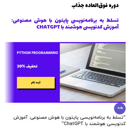
-90%
“تسلط به برنامه‌نویسی پایتون با هوش مصنوعی: آموزش
0 تا 100 عطرسازی + (30 فرمولاسیون
کدنویسی هوشمند با ChatGPT”
آ