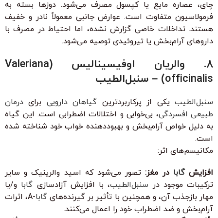
چای، عصاره مایع یا کپسول مصرف می‌شود. دوزها بسته به
فرمولاسیون متفاوت است. عوارض جانبی معمولاً نادر و خفیف
هستند. تداخلات خاصی گزارش نشده، اما احتیاط در مصرف با
داروهای آرام‌بخش یا تیروئیدی توصیه می‌شود.
8. والریان اوفیسینالیس (Valeriana
officinalis) – سنبل‌الطیب
سنبل‌الطیب
یکی از پرکاربردترین
گیاهان دارویی
برای
درمان
طبیعی افسردگی
، بی‌خوابی و اختلالات اضطرابی است. این گیاه
به دلیل خواص آرام‌بخش و بهبوددهنده خواب خود شناخته شده
است.
مکانیسم‌های اثر:
افزایش
گابا
در مغز:
تصور می‌شود که اسید والرینیک و سایر
ترکیبات موجود در
سنبل‌الطیب
، با افزایش آزادسازی
گابا
و/یا
مهار بازجذب آن، و همچنین با تأثیر بر گیرنده‌های
گابا
-A، اثرات
آرام‌بخش و ضد اضطراب خود را اعمال می‌کنند.