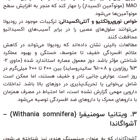
MAO (مونوآمین اکسیداز) را مهار کند که منجر به افزایش سطح
مونوآمین‌ها می‌شود.
خواص نوروپروتکتیو و آنتی‌اکسیدانی:
ترکیبات موجود در رودیولا
می‌توانند سلول‌های عصبی را در برابر آسیب‌های اکسیداتیو
محافظت کنند.
مطالعات بالینی نشان داده‌اند که رودیولا می‌تواند در کاهش
علائم افسردگی خفیف تا متوسط، خستگی و بهبود عملکرد
شناختی مؤثر باشد. دوز معمول عصاره استاندارد شده (حاوی 2-
3% روزاوین و 0.8-1% سالیدروساید) بین 200 تا 600 میلی‌گرم در
روز است. عوارض جانبی نادر و خفیف هستند، اما ممکن است
شامل بی‌خوابی یا تحریک‌پذیری در دوزهای بالا باشد. تداخلات
دارویی مهمی گزارش نشده است، اما احتیاط در مصرف همزمان
با داروهای محرک یا داروهای ضد افسردگی توصیه می‌شود.
3. ویتانیا سومنیفرا (Withania somnifera) –
آشواگاندا
آشواگاندا
، که به عنوان جینسینگ هندی نیز شناخته می‌شود،