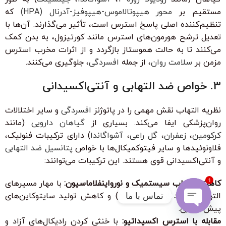
مستقیم بر
محور هیپوتالاموس-هیپوفیز-آدرنال (HPA)
که
تنظیم‌کننده اصلی پاسخ استرس است، تأثیر می‌گذارند. آن‌ها با
تعدیل ترشح هورمون‌های استرس مانند کورتیزول، به بدن کمک
می‌کنند تا به حالت هموستاز بازگردد و از اثرات مخرب استرس
مزمن بر
سلامت روان
، از جمله
افسردگی
، جلوگیری می‌کنند.
3. خواص ضد التهابی و آنتی‌اکسیدانی
نظریه التهاب نقش مهمی را در پاتوژنز
افسردگی
و سایر اختلالات
روان‌پزشکی ایفا می‌کند. بسیاری از
گیاهان دارویی
(مانند
کرکومین
،
زعفران
،
گل راعی
،
آشواگاندا
) دارای ترکیبات فنولیک،
فلاونوئیدها و سایر فیتوکمیکال‌ها با خواص
پتانسیل ضد التهابی
و آنتی‌اکسیدانی قوی هستند. این ترکیبات می‌توانند:
1
کاهش التهاب سیستمیک و نورواینفلاماسیون:
با مهار مسیرهای
تماس با ما
التهابی (مانند NF-κB، COX-2) و کاهش تولید سایتوکاین‌های
پیش‌التهابی.
Open
مقابله با استرس اکسیداتیو:
با خنثی کردن رادیکال‌های آزاد و