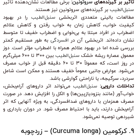
تأثیر بر گیرنده‌های
سروتونین
:
برخی مطالعات نشان‌دهنده تأثیر
سنبل‌الطیب
بر گیرنده‌های سروتونین نیز هستند.
مطالعات بالینی متعددی اثربخشی
سنبل‌الطیب
را در بهبود
کیفیت خواب، کاهش زمان به خواب رفتن و کاهش علائم
اضطراب در افراد مبتلا به بی‌خوابی و اضطراب خفیف تا متوسط
نشان داده‌اند. اثربخشی آن در
افسردگی
به طور مستقیم کمتر
بررسی شده اما در بهبود علائم همراه با اضطراب مؤثر است. دوز
معمول عصاره ریشه خشک
سنبل‌الطیب
بین 300 تا 600 میلی‌گرم
در روز است، که معمولاً 30 تا 60 دقیقه قبل از خواب مصرف
می‌شود. عوارض جانبی عموماً خفیف هستند و ممکن است شامل
سردرد، سرگیجه، یا ناراحتی گوارشی باشد.
تداخلات دارویی:
سنبل‌الطیب
می‌تواند اثر داروهای آرام‌بخش،
خواب‌آور (مانند بنزودیازپین‌ها) و الکل را افزایش دهد. در صورت
مصرف همزمان با داروهای ضدافسردگی، به ویژه آنهایی که اثر
آرام‌بخش دارند، باید با احتیاط مصرف شود. در دوران بارداری و
شیردهی توصیه نمی‌شود.
9. کرکومین (Curcuma longa) – زردچوبه