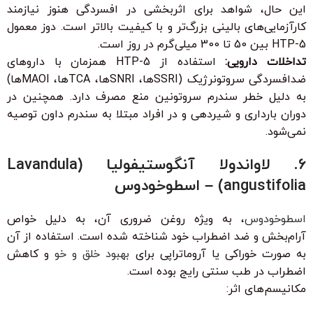
این حال، شواهد برای اثربخشی در افسردگی هنوز نیازمند
کارآزمایی‌های بالینی بزرگ‌تر و با کیفیت بالاتر است. دوز معمول
5-HTP بین 50 تا 300 میلی‌گرم در روز است.
تداخلات دارویی:
استفاده از 5-HTP همزمان با داروهای
ضدافسردگی سروتونرژیک (SSRIها، SNRIها، TCAها، MAOIها)
به دلیل خطر سندرم سروتونین منع مصرف دارد. همچنین در
دوران بارداری و شیردهی و در افراد مبتلا به سندرم داون توصیه
نمی‌شود.
6. لاواندولا آنگوستیفولیا (Lavandula
angustifolia) – اسطوخودوس
اسطوخودوس
، به ویژه روغن ضروری آن، به دلیل خواص
آرام‌بخش و ضد اضطراب خود شناخته شده است. استفاده از آن
به صورت خوراکی یا آروماتراپی برای
بهبود خلق و خو
و کاهش
اضطراب در طب سنتی رایج بوده است.
مکانیسم‌های اثر: