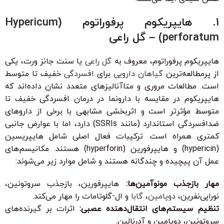
1. هایپریکوم پرفوراتوم (Hypericum
perforatum) – گل راعی
هایپریکوم پرفوراتوم، معروف به
گل راعی
یا سنت جانز ورت، یکی
از پرمطالعه‌ترین
گیاهان دارویی
برای
افسردگی
خفیف تا متوسط
است. مطالعات مروری و متاآنالیزهای متعدد نشان داده‌اند که
هایپریکوم در مقایسه با دارونما در درمان افسردگی خفیف تا
متوسط مؤثرتر است و اثربخشی مشابهی با برخی از داروهای
ضدافسردگی استاندارد (مانند SSRIs) دارد، اما با عوارض جانبی
کمتری همراه است. ترکیبات فعال اصلی شامل هایپریسین
(hypericin) و هایپرفورین (hyperforin) هستند. مکانیسم‌های
عمل آن پیچیده و چندگانه هستند و شامل موارد زیر می‌شوند:
مهار بازجذب مونوآمین‌ها:
هایپرفورین، بازجذب سروتونین،
نوراپی‌نفرین،
دوپامین
،
گابا
و ال-گلوتامات را مهار می‌کند.
تنظیم سیستم‌های انتقال‌دهنده عصبی:
اثرات بر گیرنده‌های
سروتونین، دوپامین و آدرنالین.