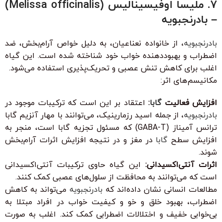
7. ملیسا اوفیسینالیس (Melissa officinalis)
– بادرنجبویه
بادرنجبویه
، از خانواده نعناعیان، به دلیل خواص آرام‌بخش، ضد
اضطراب و بهبوددهنده خواب خود شناخته شده است. این گیاه
اغلب برای کاهش تنش عصبی و تحریک‌پذیری استفاده می‌شود.
مکانیسم‌های اثر:
افزایش فعالیت
گابا
:
اعتقاد بر این است که ترکیبات موجود در
بادرنجبویه
، از جمله اسید رزمارینیک، می‌توانند با مهار آنزیم گابا
ترانس آمیناز (GABA-T) که مسئول تجزیه گابا است، منجر به
افزایش سطح
گابا
در مغز و در نتیجه افزایش اثرات آرام‌بخش
شوند.
اثرات آنتی‌اکسیدانی:
این گیاه حاوی ترکیبات آنتی‌اکسیدانی
است که می‌توانند به محافظت از سلول‌های عصبی کمک کنند.
مطالعات انسانی نشان داده‌اند که
بادرنجبویه
می‌تواند به کاهش
اضطراب، بهبود خلق و خو و کیفیت خواب در افراد مبتلا به
بی‌خوابی خفیف و اختلالات اضطرابی کمک کند. اغلب به صورت