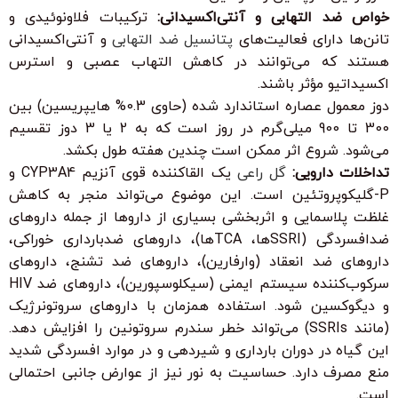
خواص ضد التهابی و آنتی‌اکسیدانی:
ترکیبات فلاونوئیدی و
تانن‌ها دارای فعالیت‌های
پتانسیل ضد التهابی
و آنتی‌اکسیدانی
هستند که می‌توانند در کاهش التهاب عصبی و استرس
اکسیداتیو مؤثر باشند.
دوز معمول عصاره استاندارد شده (حاوی 0.3% هایپریسین) بین
300 تا 900 میلی‌گرم در روز است که به 2 یا 3 دوز تقسیم
می‌شود. شروع اثر ممکن است چندین هفته طول بکشد.
تداخلات دارویی:
گل راعی
یک القاکننده قوی آنزیم CYP3A4 و
P-گلیکوپروتئین است. این موضوع می‌تواند منجر به کاهش
غلظت پلاسمایی و اثربخشی بسیاری از داروها از جمله داروهای
ضدافسردگی (SSRIها، TCAها)، داروهای ضدبارداری خوراکی،
داروهای ضد انعقاد (وارفارین)، داروهای ضد تشنج، داروهای
سرکوب‌کننده سیستم ایمنی (سیکلوسپورین)، داروهای ضد HIV
و دیگوکسین شود. استفاده همزمان با داروهای سروتونرژیک
(مانند SSRIs) می‌تواند خطر سندرم سروتونین را افزایش دهد.
این گیاه در دوران بارداری و شیردهی و در موارد افسردگی شدید
منع مصرف دارد. حساسیت به نور نیز از عوارض جانبی احتمالی
است.