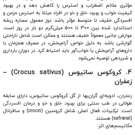
مؤثری علائم اضطراب و استرس را کاهش دهد و در بهبود
کیفیت خواب و
بهبود خلق و خو
در افراد مبتلا به استرس مزمن و
افسردگی خفیف تا متوسط مؤثر باشد. دوز معمول عصاره ریشه
استاندارد شده بین 300 تا 500 میلی‌گرم دو بار در روز است.
عوارض جانبی معمولاً خفیف هستند و ممکن است شامل ناراحتی
گوارشی باشد. به دلیل خواص آرام‌بخش، در مصرف همزمان با
داروهای آرام‌بخش یا خواب‌آور باید احتیاط کرد. در دوران بارداری
و شیردهی توصیه نمی‌شود.
4. کروکوس ساتیوس (Crocus sativus) –
زعفران
زعفران
، ادویه‌ای گران‌بها از گل کروکوس ساتیوس، دارای سابقه
طولانی در طب سنتی برای
بهبود خلق و خو
و درمان
افسردگی
است. ترکیبات فعال اصلی شامل کروسین (crocin) و سافرانال
(safranal) هستند.
مکانیسم‌های اثر: