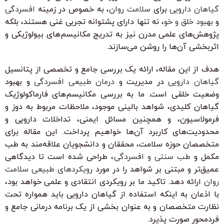
گیاهان دارویی
برای
سلامت روان
، به خصوص در زمینه
افسردگی
و
بهبود خلق و خو
، نه تنها دارای پشتوانه تجربی غنی هستند، بلکه
پژوهش‌های علمی مدرن نیز به تدریج مکانیسم‌های بیولوژیکی و
اثربخشی آن‌ها را روشن می‌سازند.
هدف از این مقاله، ارائه یک بررسی جامع و تخصصی از پتانسیل
گیاهان دارویی
در مدیریت و
درمان طبیعی افسردگی
و بهبود
وضعیت خلقی است. ما به بررسی مکانیسم‌های فارماکولوژیک
گیاهان کلیدی، شواهد بالینی موجود، ملاحظات مربوط به دوز و
فرمولاسیون، و همچنین مسائل ایمنی، تداخلات دارویی و
محدودیت‌های کاربرد آن‌ها خواهیم پرداخت. این مقاله برای
متخصصان حوزه سلامت، محققان و دانشجویان علاقه‌مند به طب
مکمل و
طب سنتی و افسردگی
، طراحی شده است تا دیدگاهی
عمیق‌تر و مبتنی بر شواهد را در مورد
رویکردهای طبیعی سلامت
روان
ارائه دهد. تاکید ما بر رویکردی انتقادی و علمی خواهد بود،
با اذعان به اینکه استفاده از گیاهان دارویی باید همواره تحت
نظارت متخصصان و به عنوان بخشی از یک برنامه درمانی جامع و
فردمحور صورت پذیرد.