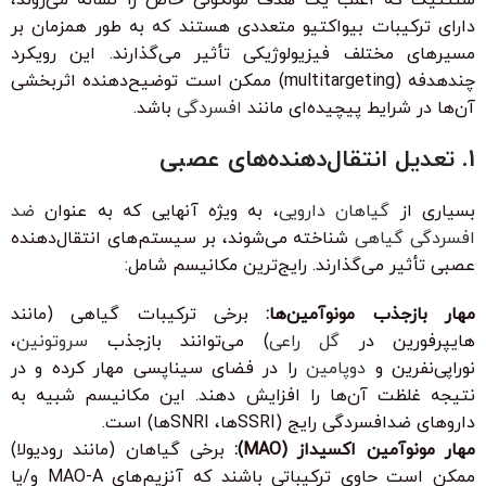
دارای ترکیبات بیواکتیو متعددی هستند که به طور همزمان بر
مسیرهای مختلف فیزیولوژیکی تأثیر می‌گذارند. این رویکرد
چندهدفه (multitargeting) ممکن است توضیح‌دهنده اثربخشی
آن‌ها در شرایط پیچیده‌ای مانند
افسردگی
باشد.
1. تعدیل انتقال‌دهنده‌های عصبی
بسیاری از
گیاهان دارویی
، به ویژه آنهایی که به عنوان
ضد
افسردگی گیاهی
شناخته می‌شوند، بر سیستم‌های انتقال‌دهنده
عصبی تأثیر می‌گذارند. رایج‌ترین مکانیسم شامل:
مهار بازجذب مونوآمین‌ها:
برخی ترکیبات گیاهی (مانند
هایپرفورین در
گل راعی
) می‌توانند بازجذب
سروتونین
،
نوراپی‌نفرین و
دوپامین
را در فضای سیناپسی مهار کرده و در
نتیجه غلظت آن‌ها را افزایش دهند. این مکانیسم شبیه به
داروهای ضدافسردگی رایج (SSRIها، SNRIها) است.
مهار مونوآمین اکسیداز (MAO):
برخی گیاهان (مانند رودیولا)
ممکن است حاوی ترکیباتی باشند که آنزیم‌های MAO-A و/یا