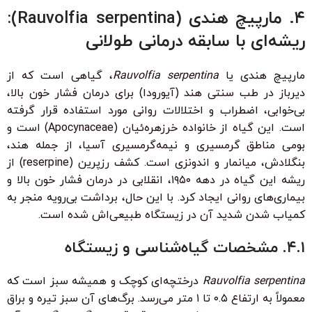
۴. مارپیچ هندی (Rauvolfia serpentina):
ریشه‌ای با سابقه درمانی طولانی
مارپیچ هندی یا
Rauvolfia serpentina
، گیاهی است که از
دیرباز در طب سنتی هند (آیورودا) برای درمان فشار خون بالا،
بی‌خوابی، اضطراب و اختلالات روانی مورد استفاده قرار گرفته
است. این گیاه از خانواده خرزهره‌ئیان (Apocynaceae) است و
بومی مناطق گرمسیری و نیمه‌گرمسیری آسیا، از جمله هند،
بنگلادش، میانمار و اندونزی است. کشف رزپرین (reserpine) از
ریشه این گیاه در دهه ۱۹۵۰، انقلابی در درمان فشار خون بالا و
بیماری‌های روانی ایجاد کرد. با این حال، برداشت بی‌رویه منجر به
کمیاب شدن شدید آن در زیستگاه طبیعی‌اش شده است.
۴.۱. مشخصات گیاه‌شناسی و زیستگاه
Rauvolfia serpentina
درختچه‌ای کوچک و همیشه سبز است که
معمولاً به ارتفاع ۰.۵ تا ۱ متر می‌رسد. برگ‌های آن سبز تیره و براق