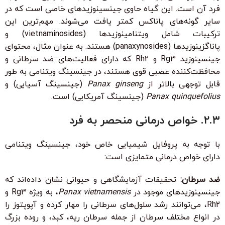
فرد آن است. این گیاه حاوی جینسینوزیدهای خاصی است که در
سایر گونه‌های پاناکس کمتر یافت می‌شوند. مهم‌ترین این
ترکیبات شامل ویتنامینوزیدها (vietnaminosides) و
پاناگزینوزیدها (panaxynosides) هستند. به عنوان مثال، محتوای
جینسینوزید Rg3 و Rh2 که دارای فعالیت‌های ضد سرطانی و
محافظت‌کننده عصبی قوی هستند، در جینسینگ ویتنامی به طور
قابل توجهی بالاتر از
Panax ginseng
(جینسینگ آسیایی) و
Panax quinquefolius
(جینسینگ آمریکایی) است.
۲.۳. خواص درمانی منحصر به فرد
با توجه به پروفایل شیمیایی خاص خود، جینسینگ ویتنامی
دارای خواص درمانی متمایزی است:
ضد سرطان:
تحقیقات آزمایشگاهی و حیوانی نشان داده‌اند که
جینسینوزیدهای موجود در
Panax vietnamensis
، به ویژه Rg3 و
Rh2، می‌توانند رشد سلول‌های سرطانی را مهار کرده و آپوپتوز را
در انواع مختلف سرطان از جمله سرطان ریه، کبد، و روده بزرگ