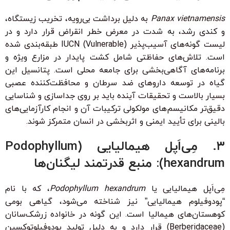
Panax vietnamensis
به دلیل برداشت بی‌رویه، تخریب زیستگاه،
و کندی رشد، به شدت در معرض خطر انقراض قرار دارد و در
لیست گونه‌های آسیب‌پذیر (Vulnerable) IUCN طبقه‌بندی شده
است. تلاش‌های حفاظتی شامل کشت پایدار در مزارع ویژه و
برنامه‌های آگاهی‌بخشی برای جامعه محلی است. پتانسیل این
گیاه در توسعه داروهای ضد سرطان و محافظت‌کننده عصبی
بسیار بالاست و تحقیقات آینده باید بر روی جداسازی و شناسایی
دقیق‌تر مکانیسم‌های مولکولی ترکیبات آن و انجام کارآزمایی‌های
بالینی برای تأیید ایمنی و اثربخشی در انسان متمرکز شوند.
۳. مِی‌اَپل هیمالیایی (Podophyllum
hexandrum): منبع قدرتمند لیگنان‌ها
مِی‌اَپل هیمالیایی یا
Podophyllum hexandrum
، که با نام
“پودوفیلوم هیمالیایی” نیز شناخته می‌شود، گیاهی بومی
کوهستان‌های هیمالیا است. این گونه در خانواده زرشک‌سانان
(Berberidaceae) قرار دارد و به دلیل تولید پودوفیلوتوکسین