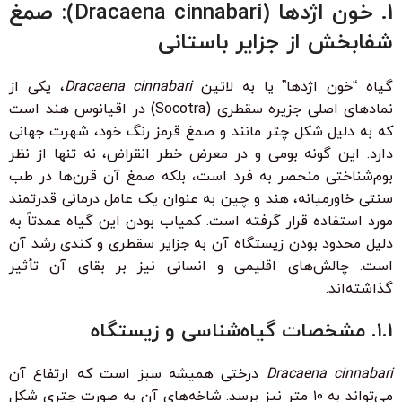
۱. خون اژدها (Dracaena cinnabari): صمغ
شفابخش از جزایر باستانی
گیاه “خون اژدها” یا به لاتین
Dracaena cinnabari
، یکی از
نمادهای اصلی جزیره سقطری (Socotra) در اقیانوس هند است
که به دلیل شکل چتر مانند و صمغ قرمز رنگ خود، شهرت جهانی
دارد. این گونه بومی و در معرض خطر انقراض، نه تنها از نظر
بوم‌شناختی منحصر به فرد است، بلکه صمغ آن قرن‌ها در طب
سنتی خاورمیانه، هند و چین به عنوان یک عامل درمانی قدرتمند
مورد استفاده قرار گرفته است. کمیاب بودن این گیاه عمدتاً به
دلیل محدود بودن زیستگاه آن به جزایر سقطری و کندی رشد آن
است. چالش‌های اقلیمی و انسانی نیز بر بقای آن تأثیر
گذاشته‌اند.
۱.۱. مشخصات گیاه‌شناسی و زیستگاه
Dracaena cinnabari
درختی همیشه سبز است که ارتفاع آن
می‌تواند به ۱۰ متر نیز برسد. شاخه‌های آن به صورت چتری شکل