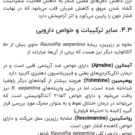
این کاهش ناقل‌های عصبی منجر به کاهش فعالیت سمپاتیک،
گشاد شدن عروق و کاهش ضربان قلب می‌شود که در نهایت
فشار خون را پایین می‌آورد و اثر آرام‌بخش دارد.
۴.۳. سایر ترکیبات و خواص دارویی
علاوه بر رزپرین، ریشه
Rauvolfia serpentina
حاوی بیش از ۵۰
آلکالوئید دیگر نیز هست که برخی از آن‌ها عبارتند از:
آجمالین (Ajmaline):
دارای خواص ضد آریتمی قلبی است و در
درمان تاکی‌کاردی‌های بطنی و فیبریلاسیون دهلیزی کاربرد دارد.
یوهیمبین (Yohimbine):
هرچند بیشتر از گونه‌های دیگر راولفیا
شناخته شده است، اما در برخی واریته‌های
R. serpentina
نیز
یافت می‌شود و دارای خواص آلفا-۲ آنتاگونیستی است که
می‌تواند در درمان اختلال نعوظ و به عنوان محرک مورد بررسی قرار
گیرد (البته با احتیاط فراوان).
رواسکینین (Rescinnamine):
مشابه رزپرین عمل می‌کند و دارای
خواص کاهنده فشار خون است.
خواص دارویی کلی
Rauvolfia serpentina
شامل: