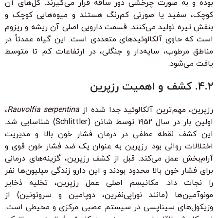
بوده و به صورت چرخشی دور ساقه قرار می‌گیرند. گل‌های آن
کوچک، سفید یا صورتی کم‌رنگ هستند و میوه‌هایی کوچک و
بنفش تیره تولید می‌کنند. قسمت دارویی اصلی آن ریشه و ریزوم
است که حاوی آلکالوئیدهای متعددی است. این گیاه عمدتاً در
مناطق مرطوب، سایه‌دار و جنگلی، در ارتفاعات کم تا متوسط
یافت می‌شود.
۴.۲. کشف و اهمیت رزپرین
رزپرین، مهم‌ترین آلکالوئید جدا شده از
Rauvolfia serpentina
،
اولین بار در سال ۱۹۵۲ توسط شاتن (Schlittler) شناسایی شد.
این کشف نقطه عطفی در درمان فشار خون بالا و مدیریت
اختلالات روانی بود. رزپرین به عنوان یک ضد فشار خون قوی و
آرام‌بخش عمل می‌کند. قبل از کشف رزپرین، گزینه‌های درمانی
برای فشار خون بالا محدود بودند و این دارو زندگی میلیون‌ها نفر
را نجات داد. مکانیسم اصلی عمل رزپرین، تخلیه ذخایر
مونوآمین‌ها (مانند نوراپی‌نفرین، دوپامین و سروتونین) از
وزیکول‌های سیناپسی در سیستم عصبی مرکزی و محیطی است.