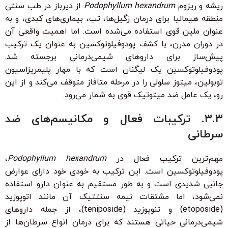
ریشه و ریزوم
Podophyllum hexandrum
از دیرباز در طب سنتی
منطقه هیمالیا برای درمان زگیل‌ها، تب، بیماری‌های کبدی، و به
عنوان ملین قوی استفاده می‌شده است. اما اهمیت واقعی آن
در دوران مدرن، با کشف پودوفیلوتوکسین به عنوان یک ترکیب
پیش‌ساز برای داروهای شیمی‌درمانی برجسته شد.
پودوفیلوتوکسین یک لیگنان است که با مهار پلیمریزاسیون
توبولین، میتوز سلولی را در مرحله متافاز متوقف می‌کند و از این
رو، یک عامل ضد میتوتیک قوی به شمار می‌رود.
۳.۳. ترکیبات فعال و مکانیسم‌های ضد
سرطانی
مهم‌ترین ترکیب فعال در
Podophyllum hexandrum
،
پودوفیلوتوکسین است. این ترکیب به خودی خود دارای عوارض
جانبی شدیدی است و به طور مستقیم به عنوان دارو استفاده
نمی‌شود، اما مشتقات نیمه سنتتیک آن مانند اتوپوزید
(etoposide) و تنوپوزید (teniposide)، از جمله داروهای
شیمی‌درمانی حیاتی هستند که برای درمان انواع سرطان‌ها از