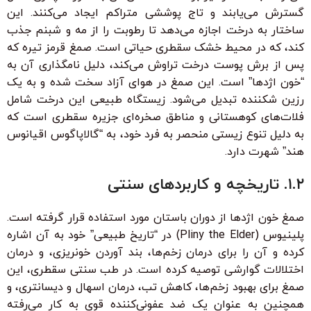
گسترش می‌یابند و تاج پوششی متراکم ایجاد می‌کنند. این
ساختار به درخت اجازه می‌دهد تا رطوبت را از مه و شبنم جذب
کند، که در محیط خشک سقطری حیاتی است. صمغ قرمز تیره که
پس از برش پوست درخت تراوش می‌کند، دلیل نامگذاری آن به
“خون اژدها” است. این صمغ در هوای آزاد سخت شده و به یک
رزین شکننده تبدیل می‌شود. زیستگاه طبیعی این درخت شامل
فلات‌های کوهستانی و مناطق صخره‌ای جزیره سقطری است که
به دلیل تنوع زیستی منحصر به فرد خود، به “گالاپاگوس اقیانوس
هند” شهرت دارد.
۱.۲. تاریخچه و کاربردهای سنتی
صمغ خون اژدها از دوران باستان مورد استفاده قرار گرفته است.
پلینیوس (Pliny the Elder) در “تاریخ طبیعی” خود به آن اشاره
کرده و آن را برای درمان زخم‌ها، بند آوردن خونریزی، و درمان
اختلالات گوارشی توصیه کرده است. در طب سنتی سقطری، این
صمغ برای بهبود زخم‌ها، کاهش تب، درمان اسهال و دیسانتری، و
همچنین به عنوان یک ضد عفونی‌کننده قوی به کار می‌رفته