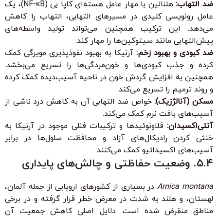
ضد التهاب:
هلنالین با مهار عامل هسته‌ای کاپا بی (NF-κB)، یک
عامل رونویسی کلیدی در مسیرهای التهابی، التهاب را کاهش
می‌دهد. این ترکیب همچنین می‌تواند تولید واسطه‌های
پیش‌التهابی مانند سیتوکین‌ها را مهار کند.
ضد کبودی و بهبود زخم:
آرنیکا به بهبود نفوذپذیری مویرگی کمک
کرده و جذب کبودی‌ها و خون‌مردگی‌ها را تسریع می‌بخشد.
همچنین به افزایش گردش خون در ناحیه آسیب‌دیده کمک کرده
و روند ترمیم را تسریع می‌کند.
مسکن (آنالژزیک):
خواص ضد التهابی آن به کاهش درد ناشی از
آسیب‌های بافت نرم کمک می‌کند.
آنتی‌اکسیدان:
فلاونوئیدها و ترکیبات فنلی موجود در آرنیکا به
خنثی کردن رادیکال‌های آزاد و محافظت سلول‌ها در برابر
آسیب‌های اکسیداتیو کمک می‌کنند.
۵.۴. وضعیت حفاظتی و چالش‌های پایداری
Arnica montana
در بسیاری از کشورهای اروپایی از جمله آلمان،
لهستان، و هلند به شدت در معرض خطر قرار گرفته و در برخی
مناطق منقرض شده است. دلایل اصلی کاهش جمعیت آن