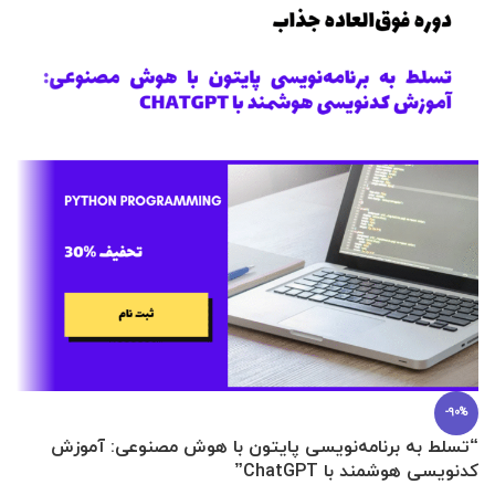
-90%
“تسلط به برنامه‌نویسی پایتون با هوش مصنوعی: آموزش
0 تا 100 عطرسازی + (30 فرمولاسیون
کدنویسی هوشمند با ChatGPT”
آ