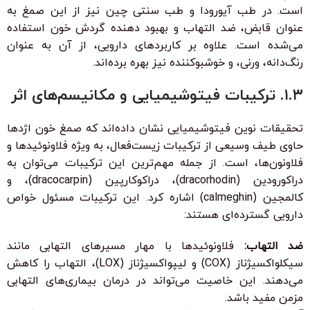
است. در طب آیورودا و طب سنتی چین نیز از این صمغ به
عنوان قابض، ضد التهاب و بهبود دهنده گردش خون استفاده
می‌شده است. علاوه بر کاربردهای دارویی، از آن به عنوان
رنگ‌دانه، ورنی، و خوشبوکننده نیز بهره برده‌اند.
۱.۳. ترکیبات فیتوشیمیایی و مکانیسم‌های اثر
تحقیقات نوین فیتوشیمیایی نشان داده‌اند که صمغ خون اژدها
حاوی طیف وسیعی از ترکیبات زیست‌فعال، به ویژه فلاونوئیدها و
فلاونون‌ها، است. از جمله مهم‌ترین این ترکیبات می‌توان به
دراکورودین (dracorhodin)، دراکوکارپین (dracocarpin)، و
کالمجین (calmeghin) اشاره کرد. این ترکیبات مسئول خواص
دارویی گسترده‌ای هستند:
ضد التهاب:
فلاونوئیدها با مهار مسیرهای التهابی مانند
سیکلواکسیژناز (COX) و لیپواکسیژناز (LOX)، التهاب را کاهش
می‌دهند. این خاصیت می‌تواند در درمان بیماری‌های التهابی
مزمن مفید باشد.