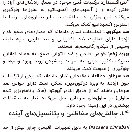
آنتی‌اکسیدان:
ترکیبات فنلی موجود در صمغ، رادیکال‌های آزاد را
خنثی کرده و از آسیب‌های اکسیداتیو به سلول‌ها جلوگیری
می‌کنند. این ویژگی به محافظت در برابر بیماری‌های مرتبط با
استرس اکسیداتیو کمک می‌کند.
ضد میکروبی:
تحقیقات نشان داده‌اند که عصاره‌های صمغ خون
اژدها دارای فعالیت ضد باکتریایی و ضد قارچی علیه طیف
وسیعی از میکروارگانیسم‌ها هستند.
بهبود زخم:
خواص قابض و ضد التهابی صمغ، به همراه توانایی
تحریک تکثیر سلولی، به سرعت بخشیدن روند بهبود زخم‌ها و
جلوگیری از عفونت کمک می‌کند.
ضد سرطان:
مطالعات مقدماتی نشان داده‌اند که برخی از ترکیبات
خون اژدها، به ویژه دراکورودین، ممکن است دارای خواص ضد
سرطانی باشند که از طریق القای آپوپتوز (مرگ برنامه‌ریزی شده
سلولی) در سلول‌های سرطانی عمل می‌کنند. نیاز به تحقیقات
بیشتری در این زمینه وجود دارد.
۱.۴. چالش‌های حفاظتی و پتانسیل‌های آینده
Dracaena cinnabari
به دلیل تغییرات اقلیمی، چرای بیش از حد