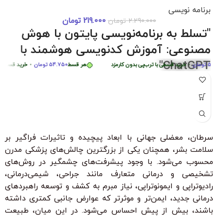
برنامه نویسی
219.000
تومان
2.290.000
تومان
دوره 0 تا 
هر قسط
87.250
تومان
•
خرید قسطی با ترب‌پی بدون کارمزد
هر قسط
87.250
توما
"تسلط به برنامه‌نویسی پایتون با هوش
هر قسط
449.975
تومان
•
خرید قسطی با ترب‌پی بدون کارمزد
هر 
مصنوعی: آموزش کدنویسی هوشمند با
ChatGPT"
ومان
•
خرید قسطی با ترب‌پی بدون کارمزد
هر قسط
54.750
تومان
•
خرید قسطی با ترب
"با شرکت در این دوره جامع و کاربردی، به راحتی مهارت‌های
برنامه‌نویسی پایتون را از سطح مبتدی تا پیشرفته با کمک هوش
مصنوعی ChatGPT بیاموزید. این دوره، با بیش از 6 ساعت محتوای
آموزشی، شما را قادر می‌سازد تا به سرعت الگوریتم‌های پیچیده را
درک کرده و اپلیکیشن‌های هوشمند ایجاد کنید. مناسب برای تمامی
سرطان، معضلی جهانی با ابعاد پیچیده و تاثیرات فراگیر بر
سطوح با زیرنویس فارسی حرفه‌ای و امکان دانلود و تماشای آنلاین."
سلامت بشر، همچنان یکی از بزرگترین چالش‌های پزشکی مدرن
ویژگی‌های کلیدی:
محسوب می‌شود. با وجود پیشرفت‌های چشمگیر در روش‌های
بدون نیاز به تجربه قبلی برنامه‌نویسی
تشخیصی و درمانی متعارف مانند جراحی، شیمی‌درمانی،
رادیوتراپی و ایمونوتراپی، نیاز مبرم به کشف و توسعه راهبردهای
زیرنویس فارسی با ترجمه حرفه‌ای
درمانی جدید، ایمن‌تر و موثرتر که عوارض جانبی کمتری داشته
۳۰ ٪ تخفیف ویژه برای دانشجویان و دانش آموزان
باشند، بیش از پیش احساس می‌شود. در این میان، طبیعت