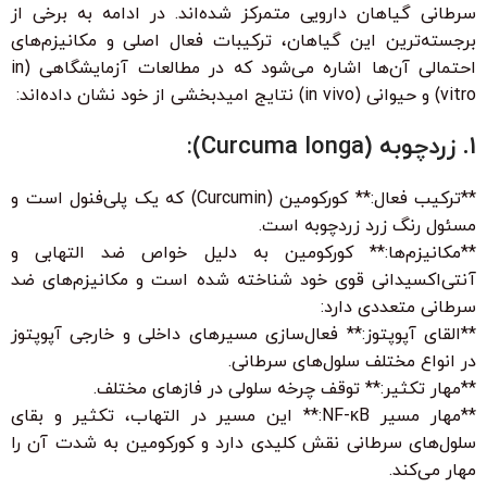
سرطانی گیاهان دارویی متمرکز شده‌اند. در ادامه به برخی از
برجسته‌ترین این گیاهان، ترکیبات فعال اصلی و مکانیزم‌های
احتمالی آن‌ها اشاره می‌شود که در مطالعات آزمایشگاهی (in
vitro) و حیوانی (in vivo) نتایج امیدبخشی از خود نشان داده‌اند:
1. زردچوبه (Curcuma longa):
**ترکیب فعال:** کورکومین (Curcumin) که یک پلی‌فنول است و
مسئول رنگ زرد زردچوبه است.
**مکانیزم‌ها:** کورکومین به دلیل خواص ضد التهابی و
آنتی‌اکسیدانی قوی خود شناخته شده است و مکانیزم‌های ضد
سرطانی متعددی دارد:
**القای آپوپتوز:** فعال‌سازی مسیرهای داخلی و خارجی آپوپتوز
در انواع مختلف سلول‌های سرطانی.
**مهار تکثیر:** توقف چرخه سلولی در فازهای مختلف.
**مهار مسیر NF-κB:** این مسیر در التهاب، تکثیر و بقای
سلول‌های سرطانی نقش کلیدی دارد و کورکومین به شدت آن را
مهار می‌کند.