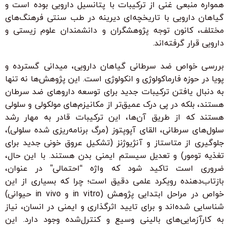
همواره منبعی غنی از ترکیبات با پتانسیل دارویی بوده است و
گیاهان دارویی با تاریخچه‌ای دیرینه در طب سنتی فرهنگ‌های
مختلف، کانون توجه پژوهشگران و دانشمندان علوم زیستی و
دارویی قرار گرفته‌اند.
بررسی خواص ضد سرطانی گیاهان دارویی، میدانی گسترده و
پویا در حوزه فارماکولوژی و انکولوژی است. این پژوهش‌ها نه تنها
به دنبال یافتن ترکیبات جدید برای توسعه داروهای ضد سرطان
هستند، بلکه در پی درک عمیق‌تر از مکانیزم‌های مولکولی و سلولی
هستند که از طریق آن‌ها، این ترکیبات قادر به مهار رشد
سلول‌های سرطانی، القای آپوپتوز (مرگ برنامه‌ریزی شده سلولی)،
جلوگیری از متاستاز و آنژیوژنز (تشکیل عروق خونی جدید برای
تغذیه تومور) و تعدیل سیستم ایمنی بدن هستند. با این حال،
ضروری است تاکید شود که واژه “احتمالی” در عنوان،
بازتاب‌دهنده رویکرد علمی دقیق است؛ چرا که بسیاری از این
خواص در مراحل ابتدایی پژوهش (in vitro و in vivo حیوانی)
شناسایی شده‌اند و برای تایید اثرگذاری و ایمنی در انسان، نیاز
به کارآزمایی‌های بالینی وسیع و کنترل‌شده وجود دارد. این