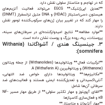
که در تهاجم و متاستاز سلولی نقش دارد.
**تعدیل اپی‌ژنتیک:** EGCG می‌تواند فعالیت آنزیم‌های
هیستون دسی‌استیلاز (HDAC) و DNA متیل ترانسفراز (DNMT)
را مهار کند که در تغییر بیان ژن‌های سرکوب‌کننده تومور نقش
دارند.
**موارد مطالعه:** نتایج امیدوارکننده‌ای در سرطان‌های سینه،
پروستات، ریه، روده بزرگ و پوست نشان داده است.
3. جینسینگ هندی / آشواگاندا (Withania
somnifera):
**ترکیبات فعال:** ویتانولیدها (Withanolides) از جمله ویتانون
(Withanone) و ویتانوفیرین A (Withaferin A).
**مکانیزم‌ها:** ویتانولیدها دارای خواص ضد التهابی،
آنتی‌اکسیدانی و تعدیل‌کننده ایمنی هستند و فعالیت‌های ضد
سرطانی آن‌ها شامل:
**القای آپوپتوز و مهار تکثیر سلولی:** از طریق مهار مسیر NF-
κB و فعال‌سازی کاسپازها.
**مهار آنژیوژنز و متاستاز.**