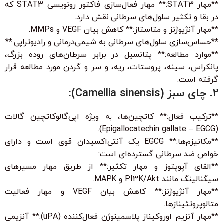
**مهار STAT3:** مهار فعال‌سازی فاکتور رونویسی STAT3 که
در بقا و تکثیر سلول‌های سرطانی نقش دارد.
**مهار آنژیوژنز و متاستاز:** کاهش بیان VEGF و MMPs.
**حساس‌سازی سلول‌های سرطانی به شیمی‌درمانی و رادیوتراپی.**
**موارد مطالعه:** پتانسیل در برابر سرطان‌های روده بزرگ،
پانکراس، سینه، پروستات، ریه، و سر و گردن مورد مطالعه قرار
گرفته است.
2. چای سبز (Camellia sinensis):
**ترکیب فعال:** کاتچین‌ها، به ویژه اپی‌گالوکاتچین گالات
(Epigallocatechin gallate – EGCG).
**مکانیزم‌ها:** EGCG یک آنتی‌اکسیدان قوی است و دارای
خواص ضد سرطانی گسترده‌ای است:
**القای آپوپتوز و مهار تکثیر:** از طریق مهار مسیرهای
سیگنالینگ مانند PI3K/Akt و MAPK.
**مهار آنژیوژنز:** کاهش بیان VEGF و مهار فعالیت
متالوپروتئینازها.
**مهار آنزیم اوروکیناز پلاسمینوژن فعال‌کننده (uPA):** آنزیمی