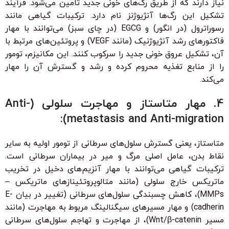
نیاز دارند که از طریق رگ‌های خونی جدید تامین می‌شود. فرآیند
تشکیل این رگ‌ها آنژیوژنز نام دارد. ترکیبات گیاهی مانند
رسوراترول (در انگور) و EGCG (در چای سبز) می‌توانند با مهار
فاکتورهای رشد آنژیوژنیک (مانند VEGF) و پروتئین‌های مرتبط با
آن، تشکیل عروق خونی جدید را سرکوب کنند. این مکانیزم، تومور
را از منابع تغذیه محروم کرده و رشد و گسترش آن را مهار
می‌کند.
4. مهار متاستاز و مهاجرت سلولی (Anti-
metastasis and Anti-migration):
متاستاز، یعنی گسترش سلول‌های سرطانی از تومور اولیه به سایر
نقاط بدن، عامل اصلی مرگ و میر در بیماران سرطانی است.
ترکیبات گیاهی می‌توانند با مهار آنزیم‌های دخیل در تخریب
ماتریکس خارج سلولی (مانند متالوپروتئینازهای ماتریکس –
MMPs)، کاهش چسبندگی سلول‌های سرطانی (تغییر در بیان E-
cadherin) و مهار مسیرهای سیگنالینگ مربوط به مهاجرت (مانند
مسیر Wnt/β-catenin)، از مهاجرت و تهاجم سلول‌های سرطانی