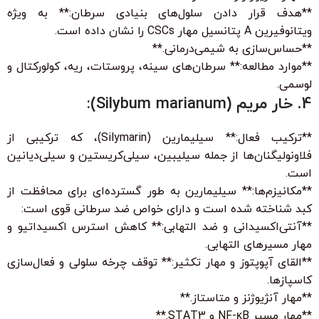
**هدف قرار دادن سلول‌های بنیادی سرطان:** به ویژه
ویتانوفیرین A پتانسیل مهار CSCs را نشان داده است.
**حساس‌سازی به شیمی‌درمانی.**
**موارد مطالعه:** سرطان‌های سینه، پروستات، ریه، کولورکتال و
لوسمی.
4. خار مریم (Silybum marianum):
**ترکیب فعال:** سیلیمارین (Silymarin)، که ترکیبی از
فلاونولیگنان‌ها از جمله سیلیبین، سیلی‌کریستین و سیلی‌دیانین
است.
**مکانیزم‌ها:** سیلیمارین به طور گسترده‌ای برای محافظت از
کبد شناخته شده است و دارای خواص ضد سرطانی قوی است:
**آنتی‌اکسیدانی و ضد التهابی:** کاهش استرس اکسیداتیو و
مهار مسیرهای التهابی.
**القای آپوپتوز و مهار تکثیر:** توقف چرخه سلولی و فعال‌سازی
کاسپازها.
**مهار آنژیوژنز و متاستاز.**
**مهار مسیر NF-κB و STAT3.**