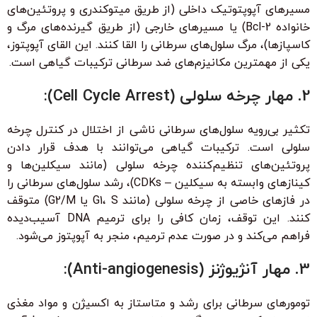
مسیرهای آپوپتوتیک داخلی (از طریق میتوکندری و پروتئین‌های
خانواده Bcl-2) یا مسیرهای خارجی (از طریق گیرنده‌های مرگ و
کاسپازها)، مرگ سلول‌های سرطانی را القا کنند. این القای آپوپتوز،
یکی از مهمترین مکانیزم‌های ضد سرطانی ترکیبات گیاهی است.
2. مهار چرخه سلولی (Cell Cycle Arrest):
تکثیر بی‌رویه سلول‌های سرطانی ناشی از اختلال در کنترل چرخه
سلولی است. ترکیبات گیاهی می‌توانند با هدف قرار دادن
پروتئین‌های تنظیم‌کننده چرخه سلولی (مانند سیکلین‌ها و
کینازهای وابسته به سیکلین – CDKs)، رشد سلول‌های سرطانی را
در فازهای خاصی از چرخه سلولی (مانند G1، S یا G2/M) متوقف
کنند. این توقف، زمان کافی را برای ترمیم DNA آسیب‌دیده
فراهم می‌کند و در صورت عدم ترمیم، منجر به آپوپتوز می‌شود.
3. مهار آنژیوژنز (Anti-angiogenesis):
تومورهای سرطانی برای رشد و متاستاز به اکسیژن و مواد مغذی