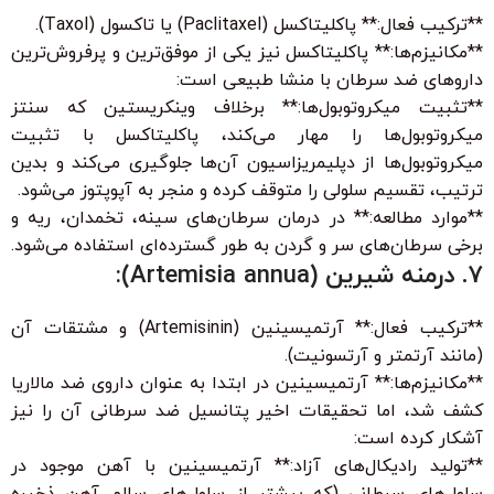
**ترکیب فعال:** پاکلیتاکسل (Paclitaxel) یا تاکسول (Taxol).
**مکانیزم‌ها:** پاکلیتاکسل نیز یکی از موفق‌ترین و پرفروش‌ترین
داروهای ضد سرطان با منشا طبیعی است:
**تثبیت میکروتوبول‌ها:** برخلاف وینکریستین که سنتز
میکروتوبول‌ها را مهار می‌کند، پاکلیتاکسل با تثبیت
میکروتوبول‌ها از دپلیمریزاسیون آن‌ها جلوگیری می‌کند و بدین
ترتیب، تقسیم سلولی را متوقف کرده و منجر به آپوپتوز می‌شود.
**موارد مطالعه:** در درمان سرطان‌های سینه، تخمدان، ریه و
برخی سرطان‌های سر و گردن به طور گسترده‌ای استفاده می‌شود.
7. درمنه شیرین (Artemisia annua):
**ترکیب فعال:** آرتمیسینین (Artemisinin) و مشتقات آن
(مانند آرتمتر و آرتسونیت).
**مکانیزم‌ها:** آرتمیسینین در ابتدا به عنوان داروی ضد مالاریا
کشف شد، اما تحقیقات اخیر پتانسیل ضد سرطانی آن را نیز
آشکار کرده است:
**تولید رادیکال‌های آزاد:** آرتمیسینین با آهن موجود در
سلول‌های سرطانی (که بیشتر از سلول‌های سالم آهن ذخیره