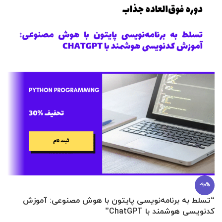
-90%
“تسلط به برنامه‌نویسی پایتون با هوش مصنوعی: آموزش
0 تا 100 عطرسازی + (30 فرمولاسیون
کدنویسی هوشمند با ChatGPT”
آ