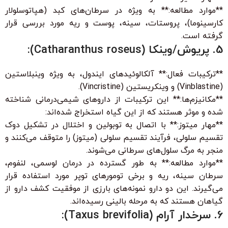
**موارد مطالعه:** به ویژه در سرطان‌های کبد (هپاتوسلولار
کارسینوما)، پروستات، سینه، پوست و ریه مورد بررسی قرار
گرفته است.
5. پریوش/وینکا (Catharanthus roseus):
**ترکیبات فعال:** آلکالوئیدهای ایندول، به ویژه وینبلاستین
(Vinblastine) و وینکریستین (Vincristine).
**مکانیزم‌ها:** این ترکیبات از داروهای شیمی‌درمانی شناخته
شده و موثر هستند که از این گیاه استخراج شده‌اند:
**مهار میتوز:** با اتصال به توبولین و اختلال در تشکیل دوک
تقسیم سلولی، فرآیند تقسیم سلولی (میتوز) را متوقف می‌کنند و
منجر به مرگ سلول‌های سرطانی می‌شوند.
**موارد مطالعه:** به طور گسترده در درمان لوسمی، لنفوم،
سرطان سینه، ریه و برخی تومورهای توپر مورد استفاده قرار
می‌گیرند. این دو دارو نمونه‌های بارزی از موفقیت کشف دارو از
گیاهان هستند که به مرحله بالینی رسیده‌اند.
6. سرخدار آرام (Taxus brevifolia):