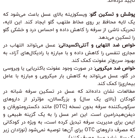
تأیید کرده‌اند:
پوشش و تسکین گلو:
ویسکوزیته بالای عسل باعث می‌شود که
یک لایه محافظ بر روی مخاط ملتهب گلو ایجاد کند. این لایه،
تحریک ناشی از سرفه را کاهش داده و احساس درد و خشکی گلو
را تسکین می‌دهد.
خواص ضد التهابی و آنتی‌اکسیدانی:
عسل می‌تواند التهاب در
مجاری تنفسی را کاهش داده و با مبارزه با رادیکال‌های آزاد، به
بهبود سریع‌تر عفونت کمک کند.
خواص ضد میکروبی:
در صورت وجود عفونت باکتریایی یا ویروسی
در گلو، عسل می‌تواند به کاهش بار میکروبی و مبارزه با عامل
بیماری‌زا کمک کند.
مطالعات نشان داده‌اند که عسل در تسکین سرفه شبانه در
کودکان (بالای یک سال) و بزرگسالان، مؤثرتر از داروهای
سرکوب‌کننده سرفه بدون نسخه (OTC) مانند دکسترومتورفان و
دیفن‌هیدرامین است. این امر عسل را به یک گزینه طبیعی و
ایمن برای مدیریت سرفه تبدیل کرده است، به ویژه در کودکانی
که مصرف داروهای OTC برای آن‌ها توصیه نمی‌شود (نوزادان زیر
یک سال نباید عسل مصرف کنند).