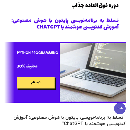
-90%
“تسلط به برنامه‌نویسی پایتون با هوش مصنوعی: آموزش
0 تا 100 عطرسازی + (30 فرمولاسیون
کدنویسی هوشمند با ChatGPT”
آ