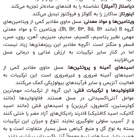
دیاستاز (آمیلاز):
نشاسته را به قندهای ساده‌تر تجزیه می‌کند.
اینورتاز:
ساکارز را به گلوکز و فروکتوز تبدیل می‌کند.
ویتامین‌ها و مواد معدنی:
عسل حاوی مقادیر کمی از ویتامین‌های
گروه B (مانند B1, B2, B3, B5, B6)، ویتامین C و مواد معدنی
مهمی نظیر پتاسیم، کلسیم، سدیم، منیزیم، آهن، روی، مس،
فسفر و منگنز است. اگرچه مقادیر این ریزمغذی‌ها زیاد نیست،
اما در کنار سایر ترکیبات به ارزش غذایی و درمانی عسل
می‌افزایند.
اسیدهای آمینه و پروتئین‌ها:
عسل حاوی مقادیر کمی از
اسیدهای آمینه ضروری و غیرضروری است. این ترکیبات به
فعالیت آنزیمی و سایر فرآیندهای بیولوژیکی کمک می‌کنند.
فلاونوئیدها و ترکیبات فنلی:
این گروه از ترکیبات، مهم‌ترین
عوامل آنتی‌اکسیدانی در عسل هستند. فلاونوئیدها (مانند
کوئرستین، کامفرول، کریزین) و اسیدهای فنلی (مانند اسید
گالیک، اسید کافئیک) قادرند رادیکال‌های آزاد مضر را خنثی کنند
و از آسیب سلولی جلوگیری نمایند. تنوع و میزان این ترکیبات
بسته به نوع گل و منبع گیاهی عسل بسیار متفاوت است و به
همین دلیل عسل‌های تیره معمولاً آنتی‌اکسیدان بیشتری دارند.