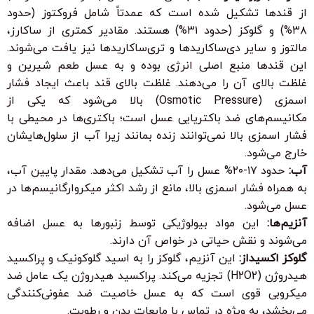
از قندها تشکیل شده است که عمدتاً شامل فروکتوز (حدود
۳۸%) و گلوکز (حدود ۳۱%) هستند. مقادیر کمتری از ساکارز،
مالتوز و سایر دی‌ساکاریدها و تری‌ساکاریدها نیز یافت می‌شوند.
این قندها منبع اصلی انرژی بوده و به عسل طعم شیرین و
غلظت بالای آن را می‌دهند. غلظت بالای قند باعث ایجاد فشار
اسمزی (Osmotic Pressure) بالا می‌شود که یکی از
مکانیسم‌های ضد باکتریایی عسل است؛ باکتری‌ها در محیطی با
فشار اسمزی بالا نمی‌توانند زنده بمانند زیرا آب از سلول‌هایشان
خارج می‌شود.
آب:
حدود ۱۷-۲۰% عسل را آب تشکیل می‌دهد. مقدار پایین آب،
به همراه فشار اسمزی بالا، مانع از رشد اکثر میکروارگانیسم‌ها در
عسل می‌شود.
آنزیم‌ها:
این مواد بیولوژیکی توسط زنبورها به عسل اضافه
می‌شوند و نقش حیاتی در خواص آن دارند.
گلوکز اکسیداز:
این آنزیم، گلوکز را به اسید گلوکونیک و پراکسید
هیدروژن (H2O2) تجزیه می‌کند. پراکسید هیدروژن یک عامل ضد
میکروبی قوی است که به عسل خاصیت ضد عفونی‌کنندگی
می‌بخشد، به ویژه در تماس با مایعات بدن و رطوبت.