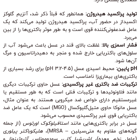
تولید پراکسید هیدروژن:
همانطور که قبلاً ذکر شد، آنزیم گلوکز
اکسیداز در حضور آب، پراکسید هیدروژن تولید می‌کند که یک
عامل ضدعفونی‌کننده قوی است و به طور موثر باکتری‌ها را از بین
می‌برد.
فشار اسمزی بالا:
غلظت بالای قند در عسل باعث می‌شود آب از
سلول‌های باکتریایی خارج شده و منجر به دهیدراتاسیون و مرگ
آن‌ها شود.
pH پایین:
محیط اسیدی عسل (pH 3.2-4.5) برای رشد بسیاری از
باکتری‌های بیماری‌زا نامناسب است.
ترکیبات ضد باکتری غیر پراکسیدی:
عسل حاوی ترکیبات دیگری
مانند فلاونوئیدها و ترکیبات فنلی است که به طور مستقیم یا
غیرمستقیم دارای خواص ضد میکروبی هستند. به عنوان مثال،
عسل مانوکا حاوی متیل‌گلیوکسال (MGO) است که یک عامل ضد
باکتریایی قوی غیر پراکسیدی محسوب می‌شود.
عسل در برابر باکتری‌هایی مانند
استافیلوکوک اورئوس
(از جمله
گونه‌های مقاوم به متی‌سیلین – MRSA)،
هلیکوباکتر پیلوری
(عامل زخم معده)،
اشریشیا کلی
،
سودوموناس آئروژینوزا
و