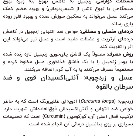
مشکلات گوارشی:
زنجبیل به کاهش تهوع (به ویژه تهوع
صبحگاهی یا تهوع ناشی از شیمی‌درمانی) و بهبود هضم کمک
می‌کند. عسل می‌تواند به تسکین سوزش معده و بهبود فلور روده
یاری رساند.
دردهای مفصلی و عضلانی:
خواص ضد التهابی زنجبیل در کاهش
دردهای آرتریت و عضلات مفید است و عسل نیز می‌تواند این
اثر را تقویت کند.
روش مصرف:
معمولاً یک قاشق چای‌خوری زنجبیل تازه رنده شده
یا پودر زنجبیل را با یک قاشق غذاخوری عسل مخلوط کرده و
مستقیماً مصرف می‌کنند یا به آب گرم اضافه می‌کنند.
عسل و زردچوبه: آنتی‌اکسیدان قوی و ضد
سرطان بالقوه
زردچوبه (
Curcuma longa
) ادویه‌ای طلایی‌رنگ است که به خاطر
خواص ضد التهابی و آنتی‌اکسیدانی فوق‌العاده‌اش شهرت دارد.
ترکیب فعال اصلی آن، کورکومین (Curcumin) است که تحقیقات
بسیاری بر روی پتانسیل درمانی آن انجام شده است.