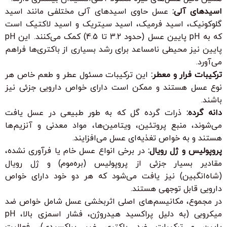
اسیدهای آلی:
عسل حاوی اسیدهای آلی مختلفی مانند اسید
گلوکونیک، اسید فرمیک، اسید سیتریک و اسید لاکتیک است
که به pH پایین عسل (حدود 3.2 تا 4.5) کمک می‌کنند. این pH
پایین نیز محیطی نامساعد برای رشد بسیاری از باکتری‌ها فراهم
می‌آورد.
ترکیبات فرار و معطر:
این ترکیبات مسئول عطر و طعم خاص هر
نوع عسل هستند و ممکن است دارای خواص دارویی جزئی نیز
باشند.
دانه گرده:
ذرات گرده گل که به طور طبیعی در عسل یافت
می‌شوند، منبع پروتئین، ویتامین‌ها، مواد معدنی و آنزیم‌ها
هستند و به خواص تغذیه‌ای عسل می‌افزایند.
پروپولیس و ژل رویال:
در برخی انواع عسل خام یا فرآوری نشده،
مقادیر بسیار جزئی از پروپولیس (بره‌موم) و ژل رویال
(شاه‌انگبین) نیز یافت می‌شود که هر دو خود دارای خواص
دارویی قابل توجهی هستند.
در مجموع، مکانیسم‌های اصلی اثربخشی عسل شامل خواص ضد
میکروبی (به دلیل پراکسید هیدروژن، فشار اسمزی بالا، pH
پایین و ترکیبات ضد باکتری غیر پراکسیدی)، فعالیت