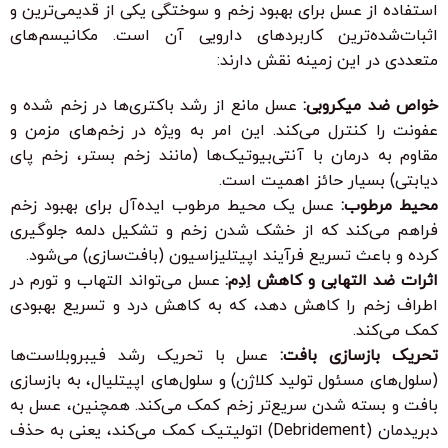
استفاده از عسل برای بهبود زخم و سوختگی یکی از قدیمی‌ترین و
اثبات‌شده‌ترین کاربردهای دارویی آن است. مکانیسم‌های
متعددی در این زمینه نقش دارند:
خواص ضد میکروبی:
عسل مانع از رشد باکتری‌ها در زخم شده و
عفونت را کنترل می‌کند. این امر به ویژه در زخم‌های مزمن و
مقاوم به درمان با آنتی‌بیوتیک‌ها (مانند زخم بستر، زخم پای
دیابتی) بسیار حائز اهمیت است.
محیط مرطوب:
عسل یک محیط مرطوب ایده‌آل برای بهبود زخم
فراهم می‌کند که از خشک شدن زخم و تشکیل دلمه جلوگیری
کرده و باعث تسریع فرآیند اپیتلیزاسیون (بافت‌سازی) می‌شود.
اثرات ضد التهابی و کاهش اِدِم:
عسل می‌تواند التهاب و تورم در
اطراف زخم را کاهش دهد، که به کاهش درد و تسریع بهبودی
کمک می‌کند.
تحریک بازسازی بافت:
عسل با تحریک رشد فیبروبلاست‌ها
(سلول‌های مسئول تولید کلاژن) و سلول‌های اپیتلیال، به بازسازی
بافت و بسته شدن سریع‌تر زخم کمک می‌کند. همچنین، عسل به
دبریدمان (Debridement) اتولیتیک کمک می‌کند، یعنی به حذف