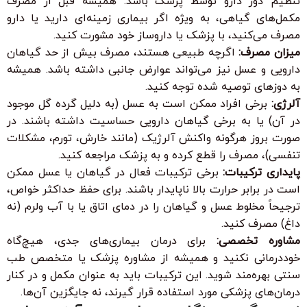
تنظیم دوز دارو توسط پزشک باشد. همیشه قبل از مصرف
مکمل‌های گیاهی، به ویژه اگر بیماری زمینه‌ای دارید یا دارو
مصرف می‌کنید، با پزشک یا داروساز خود مشورت کنید.
میزان مصرف:
اگرچه طبیعی هستند، مصرف بیش از حد گیاهان
دارویی و عسل نیز می‌تواند عوارض جانبی داشته باشد. همیشه
به دوزهای توصیه شده توجه کنید.
آلرژی:
برخی افراد ممکن است به عسل (به دلیل گرده گل موجود
در آن) یا به برخی گیاهان دارویی حساسیت داشته باشند. در
صورت بروز هرگونه واکنش آلرژیک (مانند خارش، تورم، مشکلات
تنفسی)، مصرف را قطع کرده و به پزشک مراجعه کنید.
پایداری ترکیبات:
برخی ترکیبات فعال در گیاهان یا عسل ممکن
است در برابر حرارت بالا ناپایدار باشند. برای حفظ حداکثر خواص،
ترجیحاً مخلوط عسل و گیاهان را در دمای اتاق یا با آب ولرم (نه
داغ) مصرف کنید.
مشاوره تخصصی:
برای درمان بیماری‌های جدی، هیچ‌گاه
خوددرمانی نکنید و همیشه از مشاوره پزشک یا متخصص طب
سنتی بهره‌مند شوید. این ترکیبات باید به عنوان مکمل و در کنار
درمان‌های پزشکی مورد استفاده قرار گیرند، نه جایگزین آن‌ها.