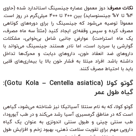
نکات مصرف:
دوز معمول عصاره جینسینگ استاندارد شده (حاوی
4% تا 7% جینسنوساید) بین 200 تا 400 میلی‌گرم در روز است.
معمولاً توصیه می‌شود که جینسینگ را برای دوره‌های کوتاهی
مصرف کرده و سپس وقفه‌ای ایجاد کنید (مثلاً سه ماه مصرف،
یک ماه استراحت). عوارض جانبی شامل بی‌خوابی، مشکلات
گوارشی یا سردرد است، اما نادر هستند. جینسینگ می‌تواند با
داروهای ضد انعقاد خون، داروهای دیابت و محرک‌ها تداخل
داشته باشد. افراد مبتلا به فشار خون بالا یا بیماری‌های قلبی
باید با احتیاط مصرف کنند.
گوتو کولا (Gotu Kola – Centella asiatica):
گیاه طول عمر
گوتو کولا، که به نام سنتلا آسیاتیکا نیز شناخته می‌شود، گیاهی
است که در مناطق گرمسیری آسیا رشد می‌کند و در طب آیورودا،
طب سنتی چینی و طبول سنتی اندونزی به عنوان یک گیاه
دارویی مهم برای تقویت سلامت ذهنی، بهبود زخم و افزایش طول