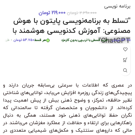
برنامه نویسی
219.000
تومان
2.290.000
تومان
دوره 0 تا 
د
هر قسط
87.250
تومان
•
خرید قسطی با ترب‌پی بدون کارمزد
هر قسط
87.250
"تسلط به برنامه‌نویسی پایتون با هوش
هر قسط
449.975
تومان
•
خرید قسطی با ترب‌پی بدون کارمزد
مصنوعی: آموزش کدنویسی هوشمند با
ChatGPT"
54.
تومان
•
خرید قسطی با ترب‌پی بدون کارمزد
هر قسط
54.750
تومان
•
خرید قسطی ب
"با شرکت در این دوره جامع و کاربردی، به راحتی مهارت‌های
برنامه‌نویسی پایتون را از سطح مبتدی تا پیشرفته با کمک هوش
مصنوعی ChatGPT بیاموزید. این دوره، با بیش از 6 ساعت محتوای
آموزشی، شما را قادر می‌سازد تا به سرعت الگوریتم‌های پیچیده را
درک کرده و اپلیکیشن‌های هوشمند ایجاد کنید. مناسب برای تمامی
در عصری که اطلاعات با سرعتی بی‌سابقه جریان دارند و
سطوح با زیرنویس فارسی حرفه‌ای و امکان دانلود و تماشای آنلاین."
پیچیدگی‌های زندگی روزمره افزایش می‌یابد، توانایی‌های شناختی
ویژگی‌های کلیدی:
نظیر حافظه، تمرکز، و وضوح ذهنی بیش از پیش اهمیت پیدا
بدون نیاز به تجربه قبلی برنامه‌نویسی
کرده‌اند. از دانشجویان و متخصصان گرفته تا سالمندانی که
نگران حفظ توانایی‌های ذهنی خود هستند، همگی به دنبال
زیرنویس فارسی با ترجمه حرفه‌ای
راهکارهایی برای ارتقاء و حفاظت از عملکرد مغزشان می‌باشند. در
۳۰ ٪ تخفیف ویژه برای دانشجویان و دانش آموزان
حالی که داروهای سنتتیک و مکمل‌های شیمیایی متعددی در