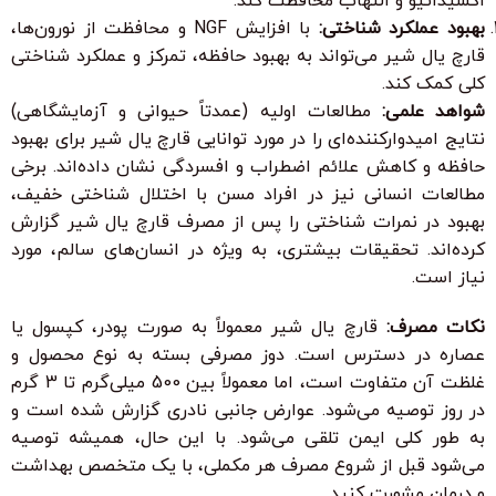
اکسیداتیو و التهاب محافظت کند.
بهبود عملکرد شناختی:
با افزایش NGF و محافظت از نورون‌ها،
قارچ یال شیر می‌تواند به بهبود حافظه، تمرکز و عملکرد شناختی
کلی کمک کند.
شواهد علمی:
مطالعات اولیه (عمدتاً حیوانی و آزمایشگاهی)
نتایج امیدوارکننده‌ای را در مورد توانایی قارچ یال شیر برای بهبود
حافظه و کاهش علائم اضطراب و افسردگی نشان داده‌اند. برخی
مطالعات انسانی نیز در افراد مسن با اختلال شناختی خفیف،
بهبود در نمرات شناختی را پس از مصرف قارچ یال شیر گزارش
کرده‌اند. تحقیقات بیشتری، به ویژه در انسان‌های سالم، مورد
نیاز است.
نکات مصرف:
قارچ یال شیر معمولاً به صورت پودر، کپسول یا
عصاره در دسترس است. دوز مصرفی بسته به نوع محصول و
غلظت آن متفاوت است، اما معمولاً بین 500 میلی‌گرم تا 3 گرم
در روز توصیه می‌شود. عوارض جانبی نادری گزارش شده است و
به طور کلی ایمن تلقی می‌شود. با این حال، همیشه توصیه
می‌شود قبل از شروع مصرف هر مکملی، با یک متخصص بهداشت
و درمان مشورت کنید.