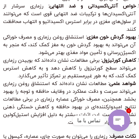
خواص آنتی‌اکسیدانی و ضد التهابی:
رزماری سرشار از
آنتی‌اکسیدان‌ها و ترکیبات ضد التهابی قوی است که می‌توانند
از سلول‌های مغزی در برابر استرس اکسیداتیو و التهاب محافظت
کنند.
بهبود گردش خون مغزی:
استنشاق روغن رزماری و مصرف خوراکی
آن می‌تواند به بهبود گردش خون به مغز کمک کند، که منجر به
اکسیژن‌رسانی و تأمین مواد مغذی بهتر می‌شود.
کاهش کورتیزول:
برخی مطالعات نشان داده‌اند که بوییدن رزماری
می‌تواند سطح کورتیزول را کاهش دهد و به کاهش استرس
کمک کند، که به طور غیرمستقیم بر تمرکز تأثیر می‌گذارد.
شواهد علمی:
مطالعات نشان داده‌اند که استنشاق روغن رزماری
می‌تواند سرعت و دقت عملکرد در وظایف حافظه و توجه را بهبود
بخشد. همچنین، مصرف خوراکی عصاره رزماری در برخی مطالعات
نتایج امیدوارکننده‌ای در بهبود حافظه و کاهش خستگی ذهنی
1
نشان داده است. این اثرات بیشتر به دلیل افزایش استیل‌کولین
تماس با ما
و خواص آنتی‌اکسیدانی آن است.
Open
نکات مصرف:
رزماری را می‌توان به صورت چای، عصاره، کپسول یا