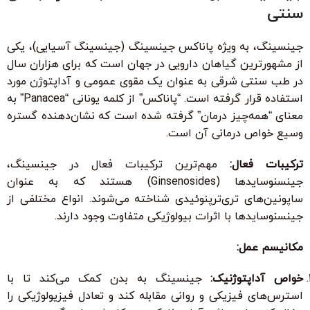
سنتی
جینسینگ، به ویژه پاناکس جینسینگ (جینسینگ آسیایی)، یکی
از مشهورترین گیاهان دارویی در جهان است که برای هزاران سال
در طب سنتی شرقی به عنوان یک مقوی عمومی و آداپتوژن مورد
استفاده قرار گرفته است. “پاناکس” از کلمه یونانی “Panacea” به
معنای “همه‌چیز درمان” گرفته شده است که نشان‌دهنده گستره
وسیع خواص درمانی آن است.
ترکیبات فعال:
مهم‌ترین ترکیبات فعال در جینسینگ،
جینسنوسایدها (Ginsenosides) هستند که به عنوان
ساپونین‌های تری‌ترپنوئیدی شناخته می‌شوند. انواع مختلفی از
جینسنوسایدها با اثرات بیولوژیکی متفاوت وجود دارند.
مکانیسم عمل:
خواص آداپتوژنیک:
جینسینگ به بدن کمک می‌کند تا با
استرس‌های فیزیکی و روانی مقابله کند و تعادل فیزیولوژیکی را