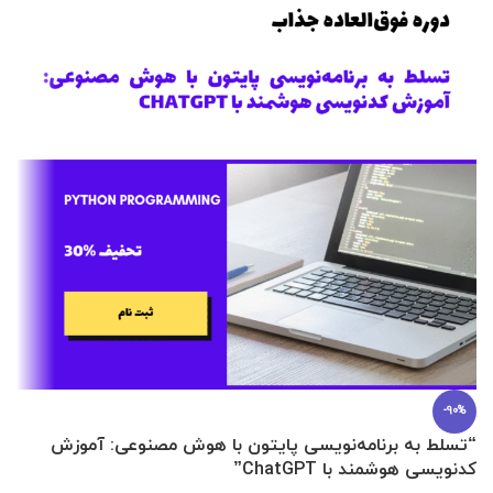
-90%
“تسلط به برنامه‌نویسی پایتون با هوش مصنوعی: آموزش
0 تا 100 عطرسازی + (30 فرمولاسیون
کدنویسی هوشمند با ChatGPT”
آ