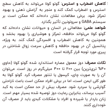
کاهش اضطراب و استرس:
گوتو کولا می‌تواند به کاهش سطح
استرس و اضطراب کمک کند و منجر به آرامش ذهنی و بهبود
تمرکز شود. برخی مطالعات نشان داده‌اند که ممکن است بر
سیستم GABA و سروتونین تأثیر بگذارد.
شواهد علمی:
مطالعاتی در انسان و حیوانات نشان داده‌اند که
گوتو کولا می‌تواند حافظه، تمرکز و هوشیاری را بهبود بخشد و
همچنین به کاهش اضطراب و افسردگی کمک کند. به ویژه،
پتانسیل آن در بهبود حافظه و کاهش سرعت زوال شناختی در
پیری مورد توجه قرار گرفته است.
نکات مصرف:
دوز معمول عصاره استاندارد شده گوتو کولا (حاوی
40% تری‌ترپن) بین 200 تا 400 میلی‌گرم در روز است. می‌توان
آن را به صورت چای، کپسول یا تنتور مصرف کرد. گوتو کولا به
طور کلی ایمن است، اما در برخی افراد ممکن است باعث ناراحتی
گوارشی یا سردرد شود. مصرف بیش از حد ممکن است به کبد
آسیب برساند، بنابراین رعایت دوز توصیه شده بسیار مهم است.
زنان باردار یا شیرده و افراد با مشکلات کبدی باید از مصرف آن
خودداری کنند.