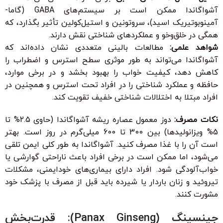
آشواگاندا ممکن است بر سیستم‌های GABA (گاما-
آمینوبوتیریک اسید)، سروتونین و استیل‌کولین تأثیر بگذارد، که
همگی در خلق‌وخو و عملکردهای شناختی نقش دارند.
شواهد علمی:
مطالعات بالینی متعددی نشان داده‌اند که
آشواگاندا می‌تواند به طور موثری سطح استرس و اضطراب را
کاهش دهد، کیفیت خواب را بهبود بخشد و در برخی موارد،
حافظه و عملکرد شناختی را در افراد تحت استرس و همچنین در
افراد مبتلا به اختلالات شناختی خفیف تقویت کند.
نکات مصرف:
دوز معمول عصاره ریشه آشواگاندا (حاوی 2.5% تا
5% ویزانولیدها) بین 300 تا 600 میلی‌گرم در روز است. بهتر
است آن را با غذا مصرف کنید. آشواگاندا به طور کلی ایمن تلقی
می‌شود، اما ممکن است در برخی افراد باعث ناراحتی گوارشی یا
خواب‌آلودگی شود. افراد دارای بیماری‌های خودایمنی، مشکلات
تیروئید و زنان باردار یا شیرده باید قبل از مصرف با پزشک خود
مشورت کنند.
جینسینگ (Panax Ginseng): قدرت‌بخش