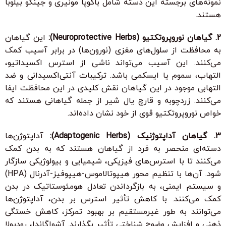
نمونه‌های برجسته این دسته شامل باکوپا مونیری و جینکو بیلوبا
هستند.
2. گیاهان نوروپروتکتیو (Neuroprotective Herbs):
این گیاهان
به محافظت از سلول‌های مغزی (نورون‌ها) در برابر آسیب کمک
می‌کنند. این آسیب می‌تواند ناشی از استرس اکسیداتیو،
التهاب، سموم یا ایسکمی باشد. ترکیبات آنتی‌اکسیدانی و ضد
التهابی موجود در این گیاهان نقش کلیدی در این محافظت ایفا
می‌کنند. زردچوبه و قارچ یال شیر از جمله گیاهانی هستند که
خواص نوروپروتکتیو قوی از خود نشان داده‌اند.
3. گیاهان آداپتوژنیک (Adaptogenic Herbs):
آداپتوژن‌ها
دسته‌ای منحصر به فرد از گیاهان هستند که به بدن کمک
می‌کنند تا با استرس‌های فیزیکی، شیمیایی و بیولوژیکی سازگار
شود. آن‌ها با تنظیم محور هیپوتالاموس-هیپوفیز-آدرنال (HPA)
و سیستم ایمنی، به بازگرداندن تعادل هومئوستاتیک در بدن
کمک می‌کنند. با کاهش تأثیر استرس بر بدن، آداپتوژن‌ها
می‌توانند به طور غیرمستقیم بر بهبود تمرکز، کاهش خستگی
ذهنی و افزایش وضوح شناختی تأثیر بگذارند. آشواگاندا، رودیولا