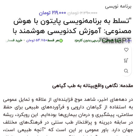
برنامه نویسی
219.000
تومان
2.290.000
تومان
دوره 0 تا 
هر قسط
87.250
تومان
•
خرید قسطی با ترب‌پی بدون کارمزد
هر قسط
87.250
تومان
•
"تسلط به برنامه‌نویسی پایتون با هوش
هر قسط
449.975
تومان
•
خرید قسطی با ترب‌پی بدون کارمزد
هر قس
مصنوعی: آموزش کدنویسی هوشمند با
ChatGPT"
ن
•
خرید قسطی با ترب‌پی بدون کارمزد
هر قسط
54.750
تومان
•
خرید قسطی با ترب‌پی
"با شرکت در این دوره جامع و کاربردی، به راحتی مهارت‌های
برنامه‌نویسی پایتون را از سطح مبتدی تا پیشرفته با کمک هوش
مصنوعی ChatGPT بیاموزید. این دوره، با بیش از 6 ساعت محتوای
آموزشی، شما را قادر می‌سازد تا به سرعت الگوریتم‌های پیچیده را
درک کرده و اپلیکیشن‌های هوشمند ایجاد کنید. مناسب برای تمامی
مقدمه: نگاهی واقع‌بینانه به طب گیاهی
سطوح با زیرنویس فارسی حرفه‌ای و امکان دانلود و تماشای آنلاین."
ویژگی‌های کلیدی:
در دهه‌های اخیر، شاهد موج فزاینده‌ای از علاقه و تمایل عمومی
به استفاده از گیاهان دارویی و فرآورده‌های طبیعی برای حفظ
بدون نیاز به تجربه قبلی برنامه‌نویسی
سلامتی، پیشگیری و درمان بیماری‌ها بوده‌ایم. این رویکرد، ریشه
زیرنویس فارسی با ترجمه حرفه‌ای
در سابقه دیرینه و پرافتخار طب سنتی در فرهنگ‌های مختلف
۳۰ ٪ تخفیف ویژه برای دانشجویان و دانش آموزان
جهان دارد. باور عمومی بر این است که “آنچه طبیعی است،