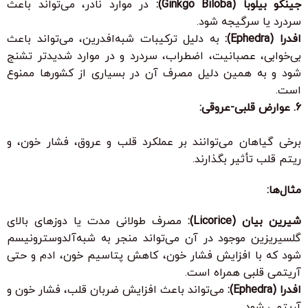
جینکو بیلوبا (Ginkgo Biloba):
در موارد نادر، می‌تواند باعث
سردرد یا سرگیجه شود.
افدرا (Ephedra):
به دلیل ترکیبات شبه‌افدرین، می‌تواند باعث
بی‌خوابی، عصبانیت، اضطراب، سردرد و در موارد شدیدتر تشنج
شود و به همین دلیل مصرف آن در بسیاری از کشورها ممنوع
است.
6. عوارض قلبی-عروقی:
برخی گیاهان می‌توانند بر عملکرد قلب و عروق، فشار خون، و
ریتم قلب تأثیر بگذارند.
مثال‌ها:
شیرین بیان (Licorice):
مصرف طولانی مدت یا دوزهای بالای
گلسیریزین موجود در آن می‌تواند منجر به شبه‌آلدوسترونیسم
شود که با افزایش فشار خون، کاهش پتاسیم خون، ادم و حتی
آریتمی قلبی همراه است.
افدرا (Ephedra):
می‌تواند باعث افزایش ضربان قلب، فشار خون و
آریتمی شود.