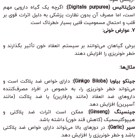
دیژیتالیس (Digitalis purpurea):
اگرچه یک گیاه دارویی مهم
است، اما مصرف آن بدون نظارت پزشکی به دلیل اثرات قوی بر
قلب و احتمال مسمومیت قلبی بسیار خطرناک است.
7. عوارض خونی:
برخی گیاهان می‌توانند بر سیستم انعقاد خون تأثیر بگذارند و
خطر خونریزی را افزایش دهند.
مثال‌ها:
جینکو بیلوبا (Ginkgo Biloba):
دارای خواص ضد پلاکت است و
می‌تواند خطر خونریزی را، به خصوص در افراد مصرف‌کننده
داروهای ضد انعقاد (مانند وارفارین) یا ضد پلاکت (مانند
آسپرین) افزایش دهد.
جینسینگ (Ginseng):
ممکن است اثرات ضد پلاکتی و
هیپوگلیسمیک (کاهش قند خون) داشته باشد.
سیر (Garlic):
در دوزهای بالا می‌تواند دارای خواص ضد پلاکتی
باشد و خطر خونریزی را افزایش دهد.