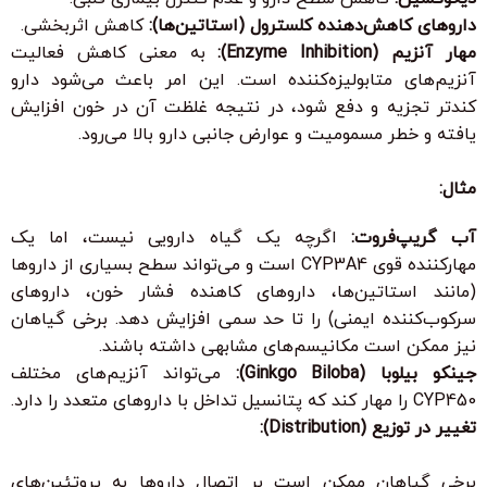
داروهای کاهش‌دهنده کلسترول (استاتین‌ها):
کاهش اثربخشی.
مهار آنزیم (Enzyme Inhibition):
به معنی کاهش فعالیت
آنزیم‌های متابولیزه‌کننده است. این امر باعث می‌شود دارو
کندتر تجزیه و دفع شود، در نتیجه غلظت آن در خون افزایش
یافته و خطر مسمومیت و عوارض جانبی دارو بالا می‌رود.
مثال:
آب گریپ‌فروت:
اگرچه یک گیاه دارویی نیست، اما یک
مهارکننده قوی CYP3A4 است و می‌تواند سطح بسیاری از داروها
(مانند استاتین‌ها، داروهای کاهنده فشار خون، داروهای
سرکوب‌کننده ایمنی) را تا حد سمی افزایش دهد. برخی گیاهان
نیز ممکن است مکانیسم‌های مشابهی داشته باشند.
جینکو بیلوبا (Ginkgo Biloba):
می‌تواند آنزیم‌های مختلف
CYP450 را مهار کند که پتانسیل تداخل با داروهای متعدد را دارد.
تغییر در توزیع (Distribution):
برخی گیاهان ممکن است بر اتصال داروها به پروتئین‌های