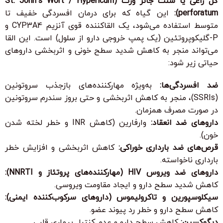
گل راعی یا سنت جانز ورت (St. John’s Wort / Hypericum
perforatum):
این گیاه که برای درمان افسردگی خفیف تا
متوسط استفاده می‌شود، یک القاکننده قوی آنزیم CYP3A4 و
P-گلیکوپروتئین (یک پمپ خروجی دارو از سلول) است. این القا
می‌تواند منجر به کاهش شدید سطح خونی و اثربخشی داروهای
حیاتی زیر شود:
ضد افسردگی‌ها:
به‌ویژه مهارکننده‌های بازجذب سروتونین
(SSRIs)، منجر به کاهش اثربخشی و حتی بروز سندرم سروتونین
در صورت مصرف همزمان.
داروهای ضد انعقاد:
وارفارین (کاهش INR و خطر لخته شدن
خون).
قرص‌های ضد بارداری خوراکی:
کاهش اثربخشی و افزایش خطر
بارداری ناخواسته.
داروهای ضد ویروس HIV (مهارکننده‌های پروتئاز و NNRTI):
کاهش شدید سطح دارو و ایجاد مقاومت ویروسی.
سیکلوسپورین و تاکرولیموس (داروهای سرکوب‌کننده ایمنی):
کاهش سطح دارو و خطر رد پیوند عضو.
دیگوکسین:
کاهش سطح دارو و عدم کنترل بیماری قلبی.