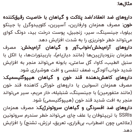
مثال‌ها:
داروهای ضد انعقاد/ضد پلاکت و گیاهان با خاصیت رقیق‌کننده
خون:
مصرف همزمان وارفارین، آسپرین، کلوپیدوگرل با جینکو
بیلوبا، جینسینگ، سیر، زنجبیل، پوست درخت بید، دونگ کوای
می‌تواند خطر خونریزی را به شدت افزایش دهد.
داروهای آرام‌بخش/خواب‌آور و گیاهان آرام‌بخش:
مصرف
همزمان بنزودیازپین‌ها (مانند دیازپام)، باربیتورات‌ها، یا الکل با
سنبل الطیب، کاوا، گل ساعتی، بابونه می‌تواند منجر به افزایش
شدید خواب‌آلودگی، ضعف تنفسی و افت هوشیاری شود.
داروهای کاهش‌دهنده قند خون و گیاهان هیپوگلیسمیک:
مصرف همزمان انسولین یا داروهای خوراکی کاهنده قند خون
(مانند متفورمین) با جینسینگ، شنبلیله، خار مریم، سیر می‌تواند
منجر به افت شدید قند خون (هیپوگلیسمی) شود.
داروهای ضد افسردگی و گیاهان سروتونرژیک:
مصرف همزمان
SSRIs با تریپتوفان یا علف چای می‌تواند خطر سندرم سروتونین
(علائمی چون اضطراب، بی‌قراری، تعریق، لرزش، تشنج) را افزایش
دهد.