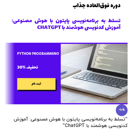
-90%
“تسلط به برنامه‌نویسی پایتون با هوش مصنوعی: آموزش
0 تا 100 عطرسازی + (30 فرمولاسیون
کدنویسی هوشمند با ChatGPT”
آ