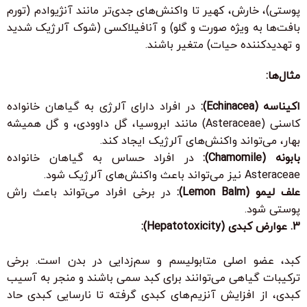
پوستی)، خارش، کهیر تا واکنش‌های جدی‌تر مانند آنژیوادم (تورم
بافت‌ها به ویژه صورت و گلو) و آنافیلاکسی (شوک آلرژیک شدید
و تهدیدکننده حیات) متغیر باشند.
مثال‌ها:
اکیناسه (Echinacea):
در افراد دارای آلرژی به گیاهان خانواده
کاسنی (Asteraceae) مانند ابروسیا، گل داوودی، و گل همیشه
بهار، می‌تواند واکنش‌های آلرژیک ایجاد کند.
بابونه (Chamomile):
در افراد حساس به گیاهان خانواده
Asteraceae نیز می‌تواند باعث واکنش‌های آلرژیک شود.
علف لیمو (Lemon Balm):
در برخی افراد می‌تواند باعث راش
پوستی شود.
3. عوارض کبدی (Hepatotoxicity):
کبد، عضو اصلی متابولیسم و سم‌زدایی در بدن است. برخی
ترکیبات گیاهی می‌توانند برای کبد سمی باشند و منجر به آسیب
کبدی، از افزایش آنزیم‌های کبدی گرفته تا نارسایی کبدی حاد