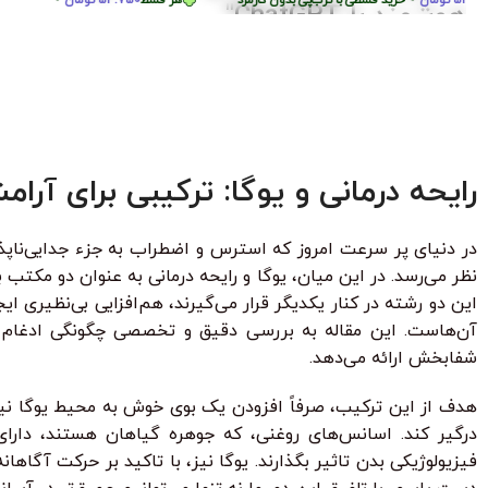
پروژ
بساز
هر قسط
87.250
تومان
•
خرید قسطی با ترب‌پی بدون کارمزد
هر قسط
87.250
تومان
•
هر قسط
124.750
تومان
•
خرید قسطی با ترب‌پی بدون کارمزد
هر قسط
750
رایحه درمانی و یوگا: ترکیبی برای آر
در دنیای پر سرعت امروز که استرس و اضطراب به جزء جدایی‌ناپذ
نظر می‌رسد. در این میان، یوگا و رایحه درمانی به عنوان دو مکتب
این دو رشته در کنار یکدیگر قرار می‌گیرند، هم‌افزایی بی‌نظیری 
آن‌هاست. این مقاله به بررسی دقیق و تخصصی چگونگی ادغام هوشم
شفابخش ارائه می‌دهد.
هدف از این ترکیب، صرفاً افزودن یک بوی خوش به محیط یوگا نیس
درگیر کند. اسانس‌های روغنی، که جوهره گیاهان هستند، دار
فیزیولوژیکی بدن تاثیر بگذارند. یوگا نیز، با تاکید بر حرکت آگاها