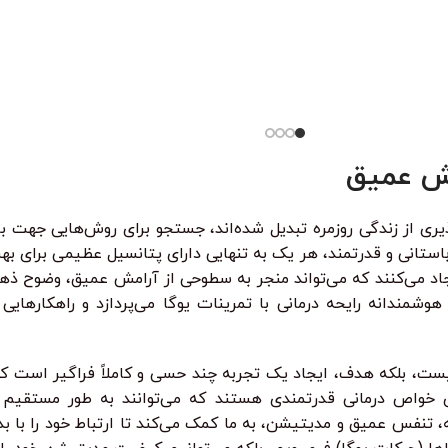
دوره آموزش Flutter و Dart | از مبتدی تا پیشرفته –
آموزش پایت
ه‌محور آیا می‌خواهید اپلیکیشن موبایل حرفه‌ای
در این دوره
ید؟در دوره آموزش
هر قسط
74.750
تومان
•
خرید قسطی با ترب‌پی بدون کارمزد
هر قسط
87.250
تومان
خرید قسطی با ترب‌پی بدون کارمزد
•
هر قسط
74.750
توم
خرید قسطی با ترب‌پی بدون
واقعی تست 
124.
تومان
•
خرید قسطی با ترب‌پی بدون کارمزد
هر قسط
124.750
تومان
•
هر ق
خرید قسطی 
از کی‌لاگر 
همه‌چی رو ا
امش عمیق
یری از زندگی روزمره تبدیل شده‌اند، جستجو برای روش‌هایی جهت ب
 باستانی و قدرتمند، هر یک به تنهایی دارای پتانسیل عظیمی برای 
ایجاد می‌کنند که می‌تواند منجر به سطوحی از آرامش عمیق، وضوح ذه
ندانه رایحه درمانی با تمرینات یوگا می‌پردازد و راهکارهایی ع
ت، بلکه هدف، ایجاد یک تجربه چند حسی و کاملاً فراگیر است که 
ای خواص درمانی قدرتمندی هستند که می‌توانند به طور مستقیم
نه، تنفس عمیق و مدیتیشن، به ما کمک می‌کند تا ارتباط خود را با بد