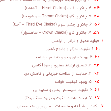
3. چاکرای شبکه خورشیدی (Solar Plexus Chakra – مانی‌پورا)
4. چاکرای قلب (Heart Chakra – آناهاتا)
5. چاکرای گلو (Throat Chakra – ویشودها)
6. چاکرای چشم سوم (Third Eye Chakra – آجنا)
7. چاکرای تاج (Crown Chakra – ساهسرارا)
فواید عمیق و فراتر از آرامش
1. تقویت تمرکز و وضوح ذهنی
2. بهبود خلق و خو و تنظیم عواطف
3. تعمیق ارتباط معنوی و خودآگاهی
4. حمایت از سلامت فیزیکی و کاهش درد
5. بهبود کیفیت خواب
6. تقویت سیستم ایمنی و سم‌زدایی
7. ایجاد عادات مثبت و بهبود سبک زندگی
نکات پیشرفته و ملاحظات ایمنی برای متخصصان