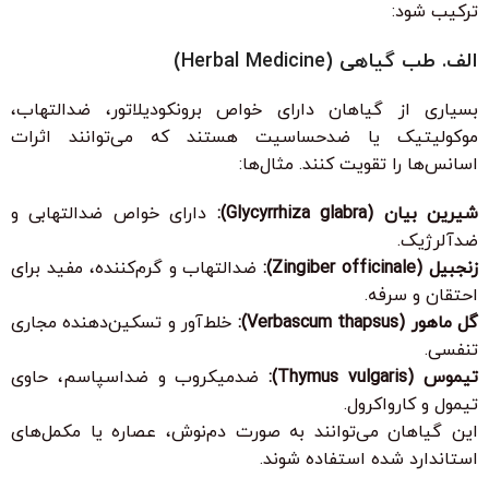
ترکیب شود:
الف. طب گیاهی (Herbal Medicine)
بسیاری از گیاهان دارای خواص برونکودیلاتور، ضدالتهاب،
موکولیتیک یا ضدحساسیت هستند که می‌توانند اثرات
اسانس‌ها را تقویت کنند. مثال‌ها:
شیرین بیان (Glycyrrhiza glabra):
دارای خواص ضدالتهابی و
ضدآلرژیک.
زنجبیل (Zingiber officinale):
ضدالتهاب و گرم‌کننده، مفید برای
احتقان و سرفه.
گل ماهور (Verbascum thapsus):
خلط‌آور و تسکین‌دهنده مجاری
تنفسی.
تیموس (Thymus vulgaris):
ضدمیکروب و ضداسپاسم، حاوی
تیمول و کارواکرول.
این گیاهان می‌توانند به صورت دم‌نوش، عصاره یا مکمل‌های
استاندارد شده استفاده شوند.