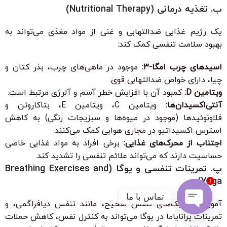
ب. تغذیه درمانی (Nutritional Therapy)
یک رژیم غذایی ضدالتهابی و غنی از مواد مغذی می‌تواند به
بهبود سلامت تنفسی کمک کند:
اسیدهای چرب امگا-۳:
موجود در ماهی‌های چرب، بذر کتان و
چیا، دارای خواص ضدالتهابی قوی.
ویتامین D:
کمبود آن با افزایش خطر آسم و آلرژی مرتبط است.
آنتی‌اکسیدان‌ها:
ویتامین C، ویتامین E، بتاکاروتن و
فلاونوئیدها (موجود در میوه‌ها و سبزیجات رنگی) به کاهش
استرس اکسیداتیو در مجاری هوایی کمک می‌کنند.
اجتناب از محرک‌های غذایی:
برخی افراد به مواد غذایی خاصی
حساسیت دارند که می‌تواند علائم تنفسی را تشدید کند.
پ. تمرینات تنفسی و یوگا (Breathing Exercises and
Yoga)
1
تماس با ما
آموزش تکنیک‌های تنفس صحیح، مانند تنفس دیافراگمی، و
تمرینات پرانایاما در یوگا می‌تواند به کنترل نفس، کاهش حملات
Open