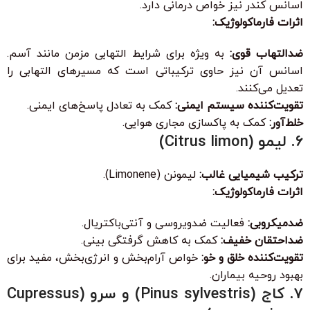
اسانس کندر نیز خواص درمانی دارد.
اثرات فارماکولوژیک:
ضدالتهاب قوی:
به ویژه برای شرایط التهابی مزمن مانند آسم.
اسانس آن نیز حاوی ترکیباتی است که مسیرهای التهابی را
تعدیل می‌کنند.
تقویت‌کننده سیستم ایمنی:
کمک به تعادل پاسخ‌های ایمنی.
خلط‌آور:
کمک به پاکسازی مجاری هوایی.
۶. لیمو (Citrus limon)
ترکیب شیمیایی غالب:
لیمونن (Limonene).
اثرات فارماکولوژیک:
ضدمیکروبی:
فعالیت ضدویروسی و آنتی‌باکتریال.
ضداحتقان خفیف:
کمک به کاهش گرفتگی بینی.
تقویت‌کننده خلق و خو:
خواص آرام‌بخش و انرژی‌بخش، مفید برای
بهبود روحیه بیماران.
۷. کاج (Pinus sylvestris) و سرو (Cupressus