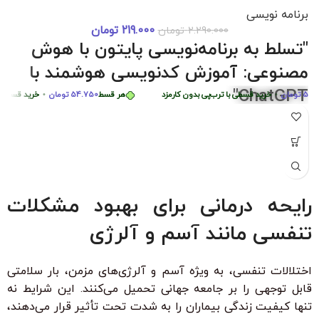
برنامه نویسی
219.000
تومان
2.290.000
تومان
دوره 0 تا 
هر قسط
87.250
تومان
•
خرید قسطی با ترب‌پی بدون کارمزد
هر قسط
87.250
توما
"تسلط به برنامه‌نویسی پایتون با هوش
هر قسط
449.975
تومان
•
خرید قسطی با ترب‌پی بدون کارمزد
هر
مصنوعی: آموزش کدنویسی هوشمند با
ChatGPT"
ومان
•
خرید قسطی با ترب‌پی بدون کارمزد
هر قسط
54.750
تومان
•
خرید قسطی با ترب
"با شرکت در این دوره جامع و کاربردی، به راحتی مهارت‌های
برنامه‌نویسی پایتون را از سطح مبتدی تا پیشرفته با کمک هوش
مصنوعی ChatGPT بیاموزید. این دوره، با بیش از 6 ساعت محتوای
آموزشی، شما را قادر می‌سازد تا به سرعت الگوریتم‌های پیچیده را
درک کرده و اپلیکیشن‌های هوشمند ایجاد کنید. مناسب برای تمامی
رایحه درمانی برای بهبود مشکلات
سطوح با زیرنویس فارسی حرفه‌ای و امکان دانلود و تماشای آنلاین."
تنفسی مانند آسم و آلرژی
ویژگی‌های کلیدی:
بدون نیاز به تجربه قبلی برنامه‌نویسی
اختلالات تنفسی، به ویژه آسم و آلرژی‌های مزمن، بار سلامتی
زیرنویس فارسی با ترجمه حرفه‌ای
قابل توجهی را بر جامعه جهانی تحمیل می‌کنند. این شرایط نه
۳۰ ٪ تخفیف ویژه برای دانشجویان و دانش آموزان
تنها کیفیت زندگی بیماران را به شدت تحت تأثیر قرار می‌دهند،