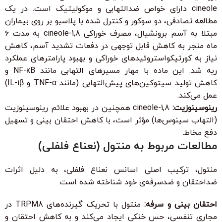
cineole دارای خواص ضدالتهابی و موکولیتیک است. در یک
مطالعه تصادفی، دو سوکور و کنترل شده با پلاسبو بر روی بیماران
مبتلا به آسم برونشیال، مصرف خوراکی 1,8-cineole به مدت ۶
ماه منجر به کاهش قابل توجهی در دفعات تشدید آسم، کاهش
نیاز به کورتیکواستروئیدهای خوراکی و بهبود پارامترهای عملکرد
ریه شد. این ماده با مهار مسیرهای التهابی مانند NF-κB و
کاهش تولید سیتوکین‌های پیش‌التهابی (مانند TNF-α و IL-1β)
عمل می‌کند.
رینوسینوزیت:
1,8-cineole همچنین در بهبود علائم رینوسینوزیت
(التهاب سینوس‌ها) مؤثر است، با کاهش احتقان بینی و تسهیل
دفع مخاط.
مطالعات مربوط به منتول (نعناع فلفلی)
منتول، ترکیب اصلی اسانس نعناع فلفلی، به دلیل اثرات
ضداحتقان و ضدسرفه‌ی خود شناخته شده است.
احتقان بینی و سرفه:
منتول با تحریک گیرنده‌های TRPM8 در
مجاری تنفسی، حس خنکی ایجاد می‌کند و به کاهش احتقان و