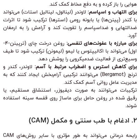
هوایی را باز کرده و به دفع مخاط کمک کند.
برای التهاب و اسپاسم:
لاوندر (لینالول، لینالیل استات) می‌تواند
با کندر (پینن‌ها) یا بابونه رومی (استرها) ترکیب شود تا اثرات
ضدالتهابی و ضداسپاسم را تقویت کند و آرامش را به ارمغان
آورد.
برای مبارزه با عفونت‌های تنفسی:
روغن درخت چای (ترپینن-۴-
اول) می‌تواند با اکالیپتوس یا لیمو (لیمونن) ترکیب شود تا طیف
وسیع‌تری از فعالیت ضدمیکروبی را پوشش دهد.
برای کاهش استرس و اضطراب مرتبط با آسم:
لاوندر، کندر و
ترنج (Bergamot) می‌توانند ترکیبی آرام‌بخش ایجاد کنند که به
مدیریت عامل روانی آسم کمک کند.
ترکیبات می‌توانند به صورت دیفیوزر، استنشاق مستقیم، یا
رقیق شده در روغن حامل برای ماساژ روی قفسه سینه استفاده
شوند.
۲. ادغام با طب سنتی و مکمل (CAM)
رایحه درمانی می‌تواند به طور مؤثری با سایر روش‌های CAM