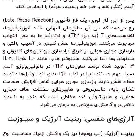
آسم (تنگی نفس، خس‌خس سینه، سرفه) را ایجاد می‌کنند.
پس از این فاز فوری، یک فاز تأخیری (Late-Phase Reaction)
رخ می‌دهد که طی آن سلول‌های التهابی مانند ائوزینوفیل‌ها،
لنفوسیت‌های T (به ویژه Th2)، و نوتروفیل‌ها به محل التهاب
مهاجرت می‌کنند. ائوزینوفیل‌ها نقش کلیدی در آسیب بافتی و
بازسازی مجاری هوایی از طریق آزادسازی پروتئین‌های کاتیونی و
سیتوکین‌ها ایفا می‌کنند. سیتوکین‌هایی مانند IL-4، IL-5، IL-
13 (تولید شده توسط سلول‌های Th2) در پاتوفیزیولوژی آسم
بسیار مهم هستند، زیرا در تولید IgE، بقای ائوزینوفیل‌ها و تولید
مخاط نقش دارند. بازسازی مجاری هوایی شامل افزایش ضخامت
غشای پایه، هایپرتروفی و هایپرپلازی عضلات صاف مجاری
هوایی، و هایپرتروفی غدد مخاطی است که منجر به انسداد
دائمی‌تر و کاهش پاسخ‌دهی به درمان می‌شود.
آلرژی‌های تنفسی: رینیت آلرژیک و سینوزیت
رینیت آلرژیک (تب یونجه) نیز یک واکنش ازدیاد حساسیت نوع