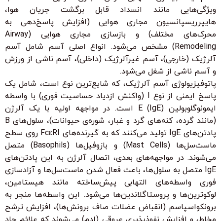
ویژگی‌هایی مانند انسداد قابل برگشت جریان هوا،
هایپرریسپانسیون مجاری هوایی (افزایش پاسخ‌دهی به
محرک‌های مختلف) و بازسازی مجاری هوایی (Airway
Remodeling) مشخص می‌شود. انواع اصلی آسم شامل آسم
آلرژیک (خارجی)، آسم غیرآلرژیک (داخلی)، آسم ناشی از ورزش
و آسم ناشی از شغل می‌شود.
پاتوفیزیولوژی آسم آلرژیک، که شایع‌ترین نوع است، شامل یک
پاسخ ایمنی از نوع I (واکنش ازدیاد حساسیت فوری) با واسطه
ایمونوگلوبولین E (IgE) است. در مواجهه اولیه با یک آلرژن
(مانند گرده، کنه‌های گرد و غبار، شوره‌ی حیوانات)، سلول‌های B
پادتن‌های IgE تولید می‌کنند که به گیرنده‌های FcεRI روی سطح
ماست‌سل‌ها (Mast Cells) و بازوفیل‌ها (Basophils) متصل
می‌شوند. در مواجهه‌های بعدی، اتصال آلرژن به این پادتن‌های
IgE متصل به سلول‌ها، باعث فعال شدن ماست‌سل‌ها و آزادسازی
فوری واسطه‌های التهابی پیش‌ساخته مانند هیستامین،
لوکوترین‌ها و پروستاگلاندین‌ها می‌شود. این واسطه‌ها منجر به
برونکواسپاسم (انقباض عضلات صاف برونش‌ها)، افزایش ترشح
مخاط، و افزایش نفوذپذیری عروقی (ادم) می‌شوند که علائم حاد