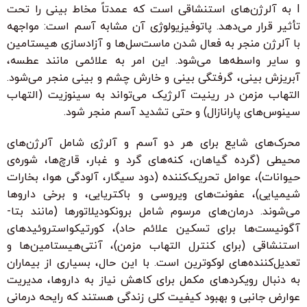
I به آلرژن‌های استنشاقی است که عمدتاً مخاط بینی را تحت
تأثیر قرار می‌دهد. پاتوفیزیولوژی آن مشابه آسم است: مواجهه
با آلرژن منجر به فعال شدن ماست‌سل‌ها و آزادسازی هیستامین
و سایر واسطه‌ها می‌شود. این امر به علائمی مانند عطسه،
آبریزش بینی، گرفتگی بینی و خارش چشم و بینی منجر می‌شود.
التهاب مزمن در رینیت آلرژیک می‌تواند به سینوزیت (التهاب
سینوس‌های پارانازال) و حتی تشدید آسم منجر شود.
محرک‌های شایع برای هر دو آسم و آلرژی شامل آلرژن‌های
محیطی (گرده گیاهان، کنه‌های گرد و غبار، قارچ‌ها، شوره‌ی
حیوانات)، عوامل تحریک‌کننده (دود سیگار، آلودگی هوا، بخارات
شیمیایی)، عفونت‌های ویروسی و باکتریایی، و برخی داروها
می‌شوند. درمان‌های مرسوم شامل برونکودیلاتورها (مانند بتا-
آگونیست‌ها برای تسکین علائم حاد)، کورتیکواستروئیدهای
استنشاقی (برای کنترل التهاب مزمن)، آنتی‌هیستامین‌ها و
تعدیل‌کننده‌های لوکوترین است. با این حال، بسیاری از بیماران
به دنبال رویکردهای مکمل برای کاهش نیاز به داروها، مدیریت
عوارض جانبی و بهبود کیفیت کلی زندگی هستند که رایحه درمانی