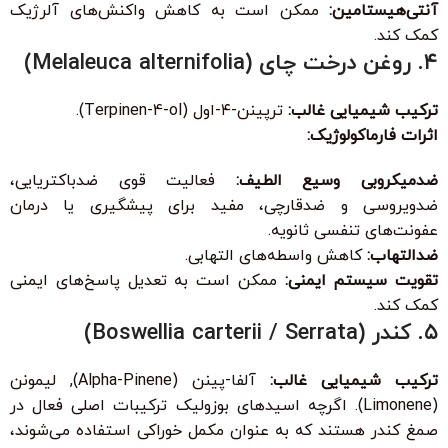
آنتی‌هیستامین:
ممکن است به کاهش واکنش‌های آلرژیک
کمک کند.
۴. روغن درخت چای (Melaleuca alternifolia)
ترکیب شیمیایی غالب:
ترپینن-۴-اول (Terpinen-4-ol).
اثرات فارماکولوژیک:
ضدمیکروبی وسیع الطیف:
فعالیت قوی ضدباکتریایی،
ضدویروسی و ضدقارچی، مفید برای پیشگیری یا درمان
عفونت‌های تنفسی ثانویه.
ضدالتهاب:
کاهش واسطه‌های التهابی.
تقویت سیستم ایمنی:
ممکن است به تعدیل پاسخ‌های ایمنی
کمک کند.
۵. کندر (Boswellia carterii / Serrata)
ترکیب شیمیایی غالب:
آلفا-پینن (Alpha-Pinene), لیمونن
(Limonene). اگرچه اسیدهای بوزولیک ترکیبات اصلی فعال در
صمغ کندر هستند که به عنوان مکمل خوراکی استفاده می‌شوند،