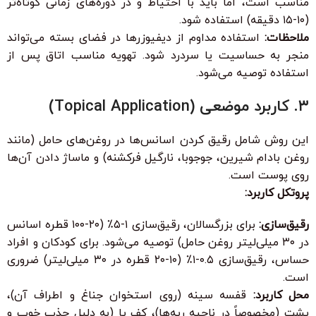
مناسب است، اما باید با احتیاط و در دوره‌های زمانی کوتاه‌تر
(۱۰-۱۵ دقیقه) استفاده شود.
ملاحظات:
استفاده مداوم از دیفیوزرها در فضای بسته می‌تواند
منجر به حساسیت یا سردرد شود. تهویه مناسب اتاق پس از
استفاده توصیه می‌شود.
۳. کاربرد موضعی (Topical Application)
این روش شامل رقیق کردن اسانس‌ها در روغن‌های حامل (مانند
روغن بادام شیرین، جوجوبا، نارگیل فرکشنه) و ماساژ دادن آن‌ها
روی پوست است.
پروتکل کاربرد:
رقیق‌سازی:
برای بزرگسالان، رقیق‌سازی ۱-۵٪ (۲۰-۱۰۰ قطره اسانس
در ۳۰ میلی‌لیتر روغن حامل) توصیه می‌شود. برای کودکان و افراد
حساس، رقیق‌سازی ۰.۵-۱٪ (۱۰-۲۰ قطره در ۳۰ میلی‌لیتر) ضروری
است.
محل کاربرد:
قفسه سینه (روی استخوان جناغ و اطراف آن)،
پشت (مخصوصاً در ناحیه ریه‌ها)، کف پا (به دلیل جذب خوب و