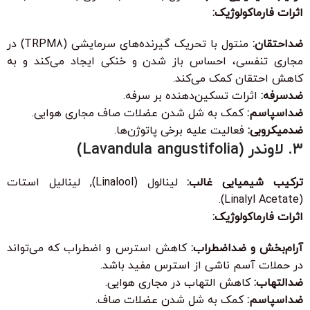
اثرات فارماکولوژیک:
ضداحتقان:
منتول با تحریک گیرنده‌های سرمایشی (TRPM8) در
مجاری تنفسی، احساس باز شدن و خنکی ایجاد می‌کند و به
کاهش احتقان کمک می‌کند.
ضدسرفه:
اثرات تسکین‌دهنده بر سرفه.
ضداسپاسم:
کمک به شل شدن عضلات صاف مجاری هوایی.
ضدمیکروبی:
فعالیت علیه برخی پاتوژن‌ها.
۳. لاوندر (Lavandula angustifolia)
ترکیب شیمیایی غالب:
لینالول (Linalool), لینالیل استات
(Linalyl Acetate).
اثرات فارماکولوژیک:
آرام‌بخش و ضداضطراب:
کاهش استرس و اضطراب که می‌تواند
در حملات آسم ناشی از استرس مفید باشد.
ضدالتهاب:
کاهش التهاب در مجاری هوایی.
ضداسپاسم:
کمک به شل شدن عضلات صاف.