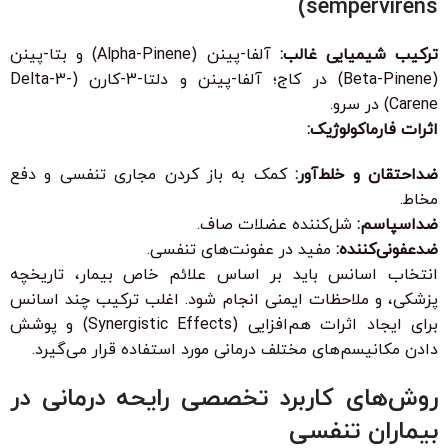
sempervirens)
ترکیب شیمیایی غالب:
آلفا-پینن (Alpha-Pinene) و بتا-پینن
(Beta-Pinene) در کاج؛ آلفا-پینن و دلتا-3-کارن (Delta-3-
Carene) در سرو.
اثرات فارماکولوژیک:
ضداحتقان و خلط‌آور:
کمک به باز کردن مجاری تنفسی و دفع
مخاط.
ضداسپاسم:
شل‌کننده عضلات صاف.
ضدعفونی‌کننده:
مفید در عفونت‌های تنفسی.
انتخاب اسانس باید بر اساس علائم خاص بیمار، تاریخچه
پزشکی، و ملاحظات ایمنی انجام شود. اغلب ترکیب چند اسانس
برای ایجاد اثرات هم‌افزایی (Synergistic Effects) و پوشش
دادن مکانیسم‌های مختلف درمانی مورد استفاده قرار می‌گیرد.
روش‌های کاربرد تخصصی رایحه درمانی در
بیماران تنفسی