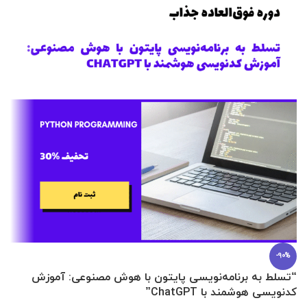
-90%
“تسلط به برنامه‌نویسی پایتون با هوش مصنوعی: آموزش
0 تا 100 عطرسازی + (30 فرمولاسیون
کدنویسی هوشمند با ChatGPT”
آ