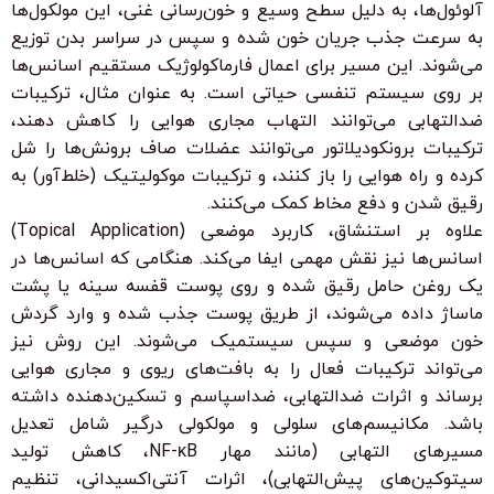
آلوئول‌ها، به دلیل سطح وسیع و خون‌رسانی غنی، این مولکول‌ها
به سرعت جذب جریان خون شده و سپس در سراسر بدن توزیع
می‌شوند. این مسیر برای اعمال فارماکولوژیک مستقیم اسانس‌ها
بر روی سیستم تنفسی حیاتی است. به عنوان مثال، ترکیبات
ضدالتهابی می‌توانند التهاب مجاری هوایی را کاهش دهند،
ترکیبات برونکودیلاتور می‌توانند عضلات صاف برونش‌ها را شل
کرده و راه هوایی را باز کنند، و ترکیبات موکولیتیک (خلط‌آور) به
رقیق شدن و دفع مخاط کمک می‌کنند.
علاوه بر استنشاق، کاربرد موضعی (Topical Application)
اسانس‌ها نیز نقش مهمی ایفا می‌کند. هنگامی که اسانس‌ها در
یک روغن حامل رقیق شده و روی پوست قفسه سینه یا پشت
ماساژ داده می‌شوند، از طریق پوست جذب شده و وارد گردش
خون موضعی و سپس سیستمیک می‌شوند. این روش نیز
می‌تواند ترکیبات فعال را به بافت‌های ریوی و مجاری هوایی
برساند و اثرات ضدالتهابی، ضداسپاسم و تسکین‌دهنده داشته
باشد. مکانیسم‌های سلولی و مولکولی درگیر شامل تعدیل
مسیرهای التهابی (مانند مهار NF-κB، کاهش تولید
سیتوکین‌های پیش‌التهابی)، اثرات آنتی‌اکسیدانی، تنظیم