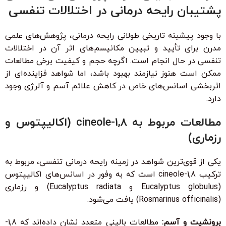
پشتیبان رایحه درمانی در اختلالات تنفسی
با وجود پیشینه تاریخی طولانی رایحه درمانی، پژوهش‌های علمی
مدرن برای تأیید و تبیین مکانیسم‌های اثر آن در اختلالات
تنفسی در حال انجام است. اگرچه حجم و کیفیت برخی مطالعات
ممکن است هنوز نیازمند بهبود باشد، اما شواهد فزاینده‌ای از
اثربخشی اسانس‌های خاص در کاهش علائم آسم و آلرژی وجود
دارد.
مطالعات مربوط به 1,8-cineole (اکالیپتوس و
رزماری)
یکی از قوی‌ترین شواهد در زمینه رایحه درمانی تنفسی، مربوط به
ترکیب 1,8-cineole است که به وفور در اسانس‌های اکالیپتوس
(Eucalyptus globulus و Eucalyptus radiata) و رزماری
(Rosmarinus officinalis) یافت می‌شود.
برونشیت و آسم:
مطالعات بالینی متعدد نشان داده‌اند که 1,8-