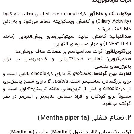
اثرات فارماکولوژیک:
موکولیتیک و خلط‌آور:
1,8-cineole باعث افزایش فعالیت مژک‌ها
(Ciliary Activity) و کاهش ویسکوزیته مخاط می‌شود و به دفع
خلط کمک می‌کند.
ضدالتهاب:
کاهش تولید سیتوکین‌های پیش‌التهابی (مانند
TNF-α, IL-1β) و مهار مسیرهای التهابی.
برونکودیلاتور:
اثرات ضداسپاسم بر عضلات صاف برونش‌ها.
ضدمیکروبی:
فعالیت ضدباکتریایی و ضدویروسی در برابر
پاتوژن‌های تنفسی.
تفاوت بین گونه‌ها:
E. globulus
دارای 1,8-cineole بالایی است و
برای بزرگسالان مناسب‌تر است.
E. radiata
دارای سطح پایین‌تری
از 1,8-cineole و غنی از ترپن‌هایی مانند ترپینن-4-اول است و
معمولاً برای کودکان و افراد حساس ملایم‌تر و ایمن‌تر در نظر
گرفته می‌شود.
۲. نعناع فلفلی (Mentha piperita)
ترکیب شیمیایی غالب:
منتول (Menthol), منتون (Menthone).