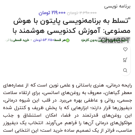
برنامه نویسی
219.000
تومان
2.290.000
تومان
دوره 0 تا 
قسط
87.250
تومان
•
خرید قسطی با ترب‌پی بدون کارمزد
هر قسط
87.250
تومان
•
خرید
"تسلط به برنامه‌نویسی پایتون با هوش
هر قسط
449.975
تومان
•
خرید قسطی با ترب‌پی بدون کارمزد
هر قسط
975
مصنوعی: آموزش کدنویسی هوشمند با
ChatGPT"
رید قسطی با ترب‌پی بدون کارمزد
هر قسط
54.750
تومان
•
خرید قسطی با ترب‌پی بدون
"با شرکت در این دوره جامع و کاربردی، به راحتی مهارت‌های
برنامه‌نویسی پایتون را از سطح مبتدی تا پیشرفته با کمک هوش
مصنوعی ChatGPT بیاموزید. این دوره، با بیش از 6 ساعت محتوای
آموزشی، شما را قادر می‌سازد تا به سرعت الگوریتم‌های پیچیده را
درک کرده و اپلیکیشن‌های هوشمند ایجاد کنید. مناسب برای تمامی
رایحه درمانی، هنری باستانی و علمی نوین است که از عصاره‌های
سطوح با زیرنویس فارسی حرفه‌ای و امکان دانلود و تماشای آنلاین."
معطر گیاهان، معروف به روغن‌های اسانسی، برای ارتقاء سلامت
ویژگی‌های کلیدی:
جسمی، روانی و عاطفی بهره می‌برد. در قلب این شیوه درمانی،
بدون نیاز به تجربه قبلی برنامه‌نویسی
دیفیوزرها قرار دارند؛ ابزارهایی که با پخش ظریف و کنترل شده
این روغن‌های قدرتمند در فضا، امکان استنشاق و جذب
زیرنویس فارسی با ترجمه حرفه‌ای
مولکول‌های درمانی آن‌ها را فراهم می‌آورند. انتخاب یک دیفیوزر
۳۰ ٪ تخفیف ویژه برای دانشجویان و دانش آموزان
مناسب، فراتر از یک تصمیم ساده خرید است؛ این انتخابی است