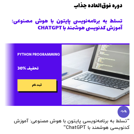
-90%
“تسلط به برنامه‌نویسی پایتون با هوش مصنوعی: آموزش
0 تا 100 عطرسازی + (30 فرمولاسیون
کدنویسی هوشمند با ChatGPT”
آ