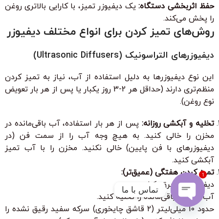
حفظ اثربخشی دستگاه:
یک دیفیوزر تمیز، با کارایی بالاتری روغن
را پخش می‌کند.
روش‌های تمیز کردن برای انواع مختلف دیفیوزر
دیفیوزرهای التراسونیک (Ultrasonic Diffusers)
این نوع دیفیوزرها به دلیل استفاده از آب، نیاز به تمیز کردن
منظم‌تری دارند (حداقل هر 2-3 روز یکبار یا پس از هر بار تعویض
نوع روغن).
تخلیه و آبکشی روزانه:
پس از هر بار استفاده، آب باقی‌مانده در
مخزن را خالی کنید. به هیچ وجه آب را از سمت فن (در
دیفیوزرهای با فن پایین) خالی نکنید. مخزن را با آب تمیز
آبکشی کنید.
تمیز کردن هفتگی (عمیق‌تر):
1
دیفیوزر را از برق بکشید.
تماس با ما
آب و روغن باقی‌مانده را تخلیه کنید.
حدود 10 میلی‌لیتر (2 قاشق چایخوری) سرکه سفید رقیق نشده را
Open