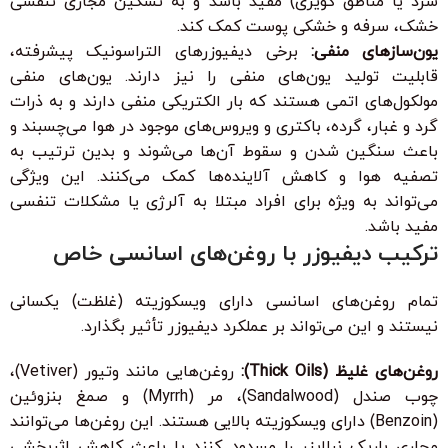
سرد یا مناطق کویری) مفید باشد و به تسکین مجاری تنفسی
خشک، سرفه و خشکی پوست کمک کند.
یون‌سازهای منفی:
برخی دیفیوزرهای التراسونیک پیشرفته،
قابلیت تولید یون‌های منفی را نیز دارند. یون‌های منفی
مولکول‌های اتمی هستند که بار الکتریکی منفی دارند و به ذرات
گرد و غبار، گرده، باکتری و ویروس‌های موجود در هوا می‌چسبند و
باعث سنگین شدن و سقوط آن‌ها می‌شوند و بدین ترتیب به
تصفیه هوا و کاهش آلاینده‌ها کمک می‌کنند. این ویژگی
می‌تواند به ویژه برای افراد مبتلا به آلرژی یا مشکلات تنفسی
مفید باشد.
ترکیب دیفیوزر با روغن‌های اسانسی خاص
تمام روغن‌های اسانسی دارای ویسکوزیته (غلظت) یکسانی
نیستند و این می‌تواند بر عملکرد دیفیوزر تأثیر بگذارد.
روغن‌های غلیظ (Thick Oils):
روغن‌هایی مانند وتیور (Vetiver)،
چوب صندل (Sandalwood)، مر (Myrrh) و صمغ بنزوئین
(Benzoin) دارای ویسکوزیته بالایی هستند. این روغن‌ها می‌توانند
مجاری باریک نبلایزر را مسدود کنند یا باعث کاهش اثربخشی