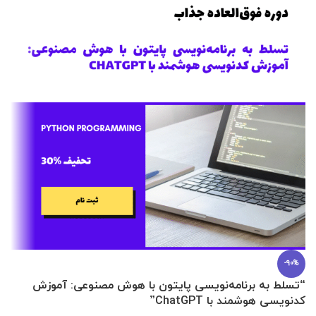
-90%
“تسلط به برنامه‌نویسی پایتون با هوش مصنوعی: آموزش
0 تا 100 عطرسازی + (30 فرمولاسیون
کدنویسی هوشمند با ChatGPT”
آ