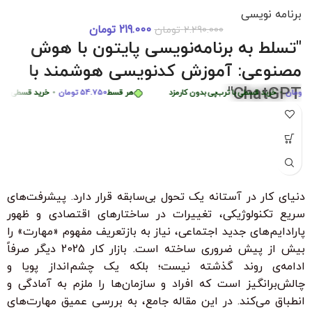
برنامه نویسی
219.000
تومان
2.290.000
تومان
دوره 0 تا 
هر قسط
87.250
تومان
•
خرید قسطی با ترب‌پی بدون کارمزد
هر قسط
87.250
تومان
•
"تسلط به برنامه‌نویسی پایتون با هوش
هر قسط
449.975
تومان
•
خرید قسطی با ترب‌پی بدون کارمزد
هر قس
مصنوعی: آموزش کدنویسی هوشمند با
ChatGPT"
ان
•
خرید قسطی با ترب‌پی بدون کارمزد
هر قسط
54.750
تومان
•
خرید قسطی با ترب‌پی
"با شرکت در این دوره جامع و کاربردی، به راحتی مهارت‌های
برنامه‌نویسی پایتون را از سطح مبتدی تا پیشرفته با کمک هوش
مصنوعی ChatGPT بیاموزید. این دوره، با بیش از 6 ساعت محتوای
آموزشی، شما را قادر می‌سازد تا به سرعت الگوریتم‌های پیچیده را
درک کرده و اپلیکیشن‌های هوشمند ایجاد کنید. مناسب برای تمامی
دنیای کار در آستانه یک تحول بی‌سابقه قرار دارد. پیشرفت‌های
سطوح با زیرنویس فارسی حرفه‌ای و امکان دانلود و تماشای آنلاین."
سریع تکنولوژیکی، تغییرات در ساختارهای اقتصادی و ظهور
ویژگی‌های کلیدی:
پارادایم‌های جدید اجتماعی، نیاز به بازتعریف مفهوم «مهارت» را
بدون نیاز به تجربه قبلی برنامه‌نویسی
بیش از پیش ضروری ساخته است. بازار کار 2025 دیگر صرفاً
ادامه‌ی روند گذشته نیست؛ بلکه یک چشم‌انداز پویا و
زیرنویس فارسی با ترجمه حرفه‌ای
چالش‌برانگیز است که افراد و سازمان‌ها را ملزم به آمادگی و
۳۰ ٪ تخفیف ویژه برای دانشجویان و دانش آموزان
انطباق می‌کند. در این مقاله جامع، به بررسی عمیق مهارت‌های