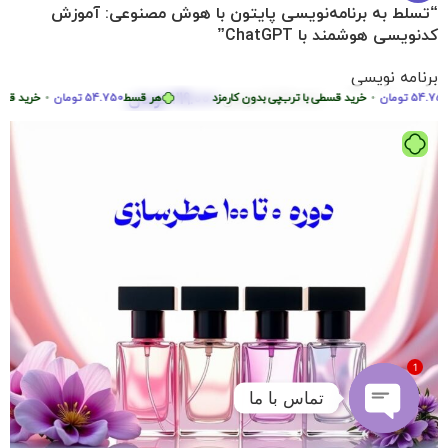
“تسلط به برنامه‌نویسی پایتون با هوش مصنوعی: آموزش
کدنویسی هوشمند با ChatGPT”
برنامه نویسی
219.000
تومان
54
تومان
•
2.290.000
خرید قسطی با ترب‌پی بدون کارمزد
تومان
هر قسط
54.750
تومان
•
خرید قسطی با
1
تماس با ما
Open