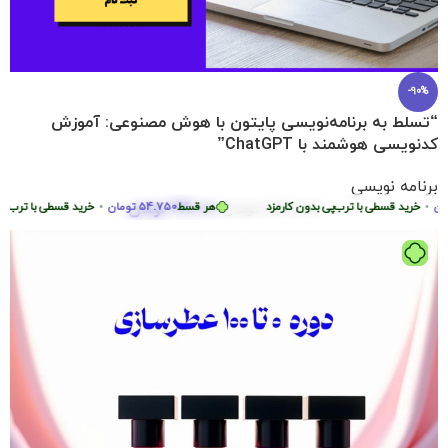
-90%
“تسلط به برنامه‌نویسی پایتون با هوش مصنوعی: آموزش
کدنویسی هوشمند با ChatGPT”
برنامه نویسی
219.000
تومان
خرید قسطی با ترب‌پی بدون کارمزد
2.290.000
تومان
هر قسط
54.750
تومان
•
خرید قسطی با ترب‌پی بد