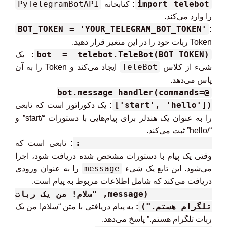
PyTelegramBotAPI
import telebot
:
کتابخانه
را وارد می‌کند.
BOT_TOKEN = 'YOUR_TELEGRAM_BOT_TOKEN'
:
Token ربات خود را در این متغیر قرار دهید.
bot = telebot.TeleBot(BOT_TOKEN)
:
یک
TeleBot
شیء از کلاس
ایجاد می‌کند و Token را به آن
پاس می‌دهد.
@bot.message_handler(commands=
['start', 'hello'])
:
یک دکوراتور است که تابعی
را به عنوان یک هندلر برای پیام‌هایی با دستورات “/start” و
“/hello” ثبت می‌کند.
def send_welcome(message):
:
تابعی است که
وقتی یک پیام با دستورات مشخص شده دریافت شود، اجرا
message
می‌شود. این تابع یک شیء
را به عنوان ورودی
دریافت می‌کند که شامل اطلاعات مربوط به پیام است.
bot.reply_to(message, "سلام! من یک ربات
تلگرام هستم.")
:
به پیام دریافتی با متن “سلام! من یک
ربات تلگرام هستم.” پاسخ می‌دهد.