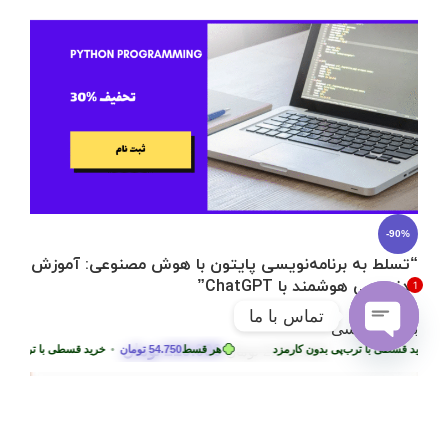
-90%
“تسلط به برنامه‌نویسی پایتون با هوش مصنوعی: آموزش
کدنویسی هوشمند با ChatGPT”
1
تماس با ما
برنامه نویسی
219.000
تومان
ید قسطی با ترب‌پی بدون کارمزد
2.290.000
تومان
هر قسط
54.750
تومان
•
خرید قسطی با ترب‌پی بدون 
Open
chaty