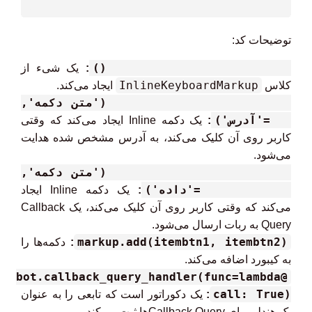
توضیحات کد:
types.InlineKeyboardMarkup()
:
یک شیء از
InlineKeyboardMarkup
کلاس
ایجاد می‌کند.
types.InlineKeyboardButton('متن دکمه',
url='آدرس')
:
یک دکمه Inline ایجاد می‌کند که وقتی
کاربر روی آن کلیک می‌کند، به آدرس مشخص شده هدایت
می‌شود.
types.InlineKeyboardButton('متن دکمه',
callback_data='داده')
:
یک دکمه Inline ایجاد
می‌کند که وقتی کاربر روی آن کلیک می‌کند، یک Callback
Query به ربات ارسال می‌شود.
markup.add(itembtn1, itembtn2)
:
دکمه‌ها را
به کیبورد اضافه می‌کند.
@bot.callback_query_handler(func=lambda
call: True)
:
یک دکوراتور است که تابعی را به عنوان
یک هندلر برای Callback Queryها ثبت می‌کند.