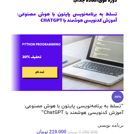
23%
-90%
“تسلط به برنامه‌نویسی پایتون با هوش مصنوعی:
آموزش کدنویسی هوشمند با ChatGPT”
صنع
برنامه نویسی
آنلای
219.000
تومان
2.290.000
تومان