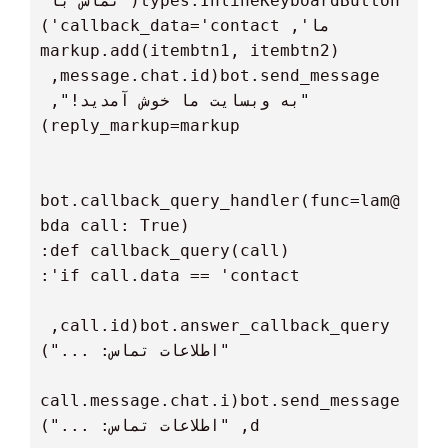
types.InlineKeyboardButton('تماس با 
  bot.send_message(message.chat.id, 
"به وبسایت ما خوش آمدید!", 
@bot.callback_query_handler(func=lam
bot.answer_callback_query(call.id, 
bot.send_message(call.message.chat.i