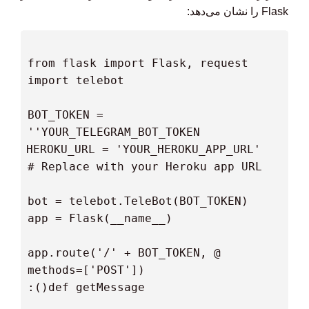
Flask را نشان می‌دهد:
 BOT_TOKEN = 
 HEROKU_URL = 'YOUR_HEROKU_APP_URL'  
 @app.route('/' + BOT_TOKEN, 