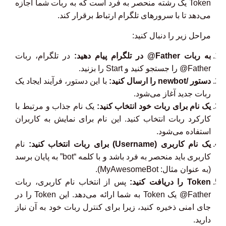
Token یک رشته منحصر به فرد است که به ربات شما اجازه
می‌دهد تا با سرورهای تلگرام ارتباط برقرار کند.
مراحل زیر را دنبال کنید:
به ربات Father@ در تلگرام پیام دهید:
در تلگرام، ربات
Father@ را جستجو کنید و Start را بزنید.
دستور /newbot را ارسال کنید:
با این دستور، فرآیند ایجاد یک
ربات جدید آغاز می‌شود.
یک نام برای ربات خود انتخاب کنید:
یک نام جذاب و مرتبط با
کارکرد ربات انتخاب کنید. این نام برای نمایش به کاربران
استفاده می‌شود.
یک نام کاربری (Username) برای ربات انتخاب کنید:
نام
کاربری باید منحصر به فرد باشد و با کلمه “bot” به پایان برسد
(به عنوان مثال: MyAwesomeBot).
Token را دریافت کنید:
پس از انتخاب نام کاربری، ربات
Father@ یک Token به شما ارائه می‌دهد. این Token را در
جای امنی ذخیره کنید، زیرا برای کنترل ربات خود به آن نیاز
دارید.