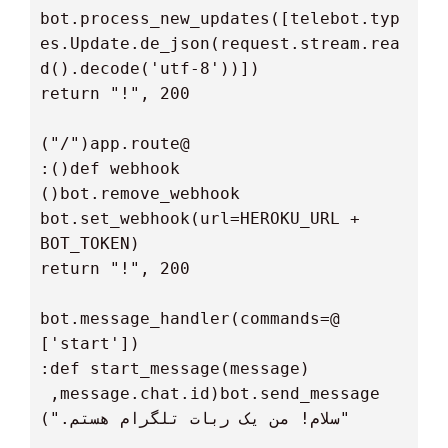
bot.process_new_updates([telebot.typ
es.Update.de_json(request.stream.rea
  bot.set_webhook(url=HEROKU_URL + 
 @bot.message_handler(commands=
  bot.send_message(message.chat.id, 