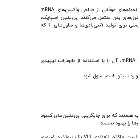
واکسن‌های mRNA COVID-19 که توسط شرکت‌های Pfizer-BioNTech و Moderna توسعه داده شدند، نمونه‌های موفقی از طراحی واکسن‌های mRNA
 mRNA هستند که دستورالعمل‌های ژنتیکی برای تولید پروتئین اسپایک ویروس SARS-CoV-2 را به سلول‌های بدن منتقل می‌کنند. پروتئین اسپایک،
پروتئینی است که ویروس از آن برای ورود به سلول‌های بدن استفاده می‌کند. واکسن‌های COVID-19 mRNA با تحریک سیستم ایمنی برای تولید آنتی‌بادی‌ها و سلول‌های T که
mRNA مولکول ناپایداری است که به سرعت توسط آنزیم‌های موجود در بدن تخریب می‌شود. برای افزایش پایداری mRNA، آن را با استفاده از نانوذرات لیپیدی
ب هستند که برای جایگزینی پروتئین‌های کمبود
ا را بهبود بخشند.
هموفیلی A یک اختلال خونریزی ارثی است که ناشی از کمبود فاکتور انعقادی VIII است. فاکتور انعقادی VIII یک پروتئین ضروری