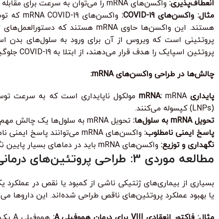
انعطاف‌پذیری:
واکسن‌های mRNA را می‌توان به سرعت برای مقابله با سویه‌های جدید پاتوژن‌ها تطبیق داد.
مثال: واکسن‌های COVID-19:
پروتئین اسپایک را هدف قرار می‌دهند، از ابتلا به COVID-19 جلوگیری می‌کنند.
چالش‌ها در طراحی واکسن‌های mRNA:
پایداری mRNA:
(LNPs) کپسوله می‌کنند.
تحویل mRNA به سلول‌ها:
تحویل mRNA به سلول‌ها یک چالش مهم است. LNPs به mRNA کمک می‌کنند تا از غشای سلولی عبور کند و وارد سیتوپلاسم سلول شود.
پاسخ ایمنی نامطلوب:
واکسن‌های mRNA می‌توانند پاسخ ایمنی نامطلوب مانند التهاب ایجاد کنند.
نگهداری و توزیع:
واکسن‌های mRNA باید در دماهای بسیار پایین نگهداری شوند که نگهداری و توزیع آنها را چالش‌برانگیز می‌کند.
مطالعه موردی 3: طراحی پروتئین‌های درمانی برای جایگزینی پروتئین‌های کمبود
بسیاری از بیماری‌های ژنتیکی ناشی از کمبود یا نقص در عملکرد 
یا بهبود عملکرد پروتئین‌های ناقص طراحی شده‌اند. این داروها می‌ت
مثال: فاکتور انعقادی VIII برای درمان هموفیلی A: