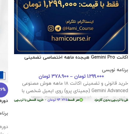
اکانت Gemini Pro هیجده ماهه اختصاصی تضمینی
برنامه نویسی
1.299.000
تومان
–
378.900
تومان
خرید قانونی و تضمینی اکانت ۱۸ ماهه هوش مصنوعی
36%
Gemini Advanced (جمینای پرو) روی ایمیل شخصی با
پشتیبانی کامل در Hami_Course (hamicourse.ir)
با ترب‌پی بدون کارمزد
هر قسط
94.725
تومان
•
خرید قسطی با ترب‌پی بدون کارمزد
دوره آموزش lutter
برنا
 کارمزد