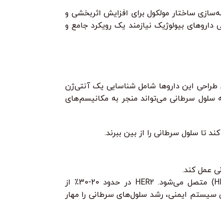
نه‌سازی ساختار مولکول برای افزایش اثربخشی و
داروهای بیولوژیک نیازمند یک رویکرد جامع و
برد دارند. طراحی این داروها شامل شناسایی یک آنتی‌ژن
 سلول سرطانی می‌تواند منجر به مکانیسم‌های
ی عمل کند.
تراستوزوماب یک آنتی‌بادی مونوکلونال است که به گیرنده فاکتور رشد اپیدرمی انسانی 2 (HER2) متصل می‌شود. HER2 در حدود 20-30٪ از
ود و با رشد تومور و متاستاز ارتباط دارد. تراستوزوماب با مهار سیگنال‌های HER2 و فعال‌سازی سیستم ایمنی، رشد سلول‌های سرطانی را مهار