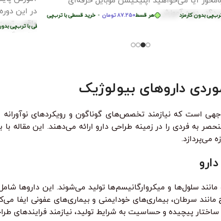
ه‌محور آیا می‌خواهید اپلیکیشن موبایل حرفه‌ای
در این دوره
ید؟در دوره آموزش
7
تومان
•
 بدون کارمزد
هر قسط
87.250
تومان
خرید قسطی با ترب‌پی بدون کارمزد
•
هر قسط
74.750
تومان
•
خرید قسطی با ترب‌پی بدون کارمزد
خرید قسطی با ت
واقعی تست 
قسطی با ترب‌پی بدون کارمزد
هر قسط
124.750
تومان
•
هر قسط
124.750
تومان
•
خرید قسطی با ترب‌پی بدون کار
از کی‌لاگر 
همه‌چی رو ا
موردی داروهای بیولوژیک
وجهی است که نیازمند تخصص‌های گوناگون و رویکردهای نوآورانه ا
ر به فردی را در زمینه طراحی دارو ارائه می‌دهند. این مقاله با 
 می‌پردازد.
ارو
مانند سلول‌ها و میکروارگانیسم‌ها تولید می‌شوند. این داروها شامل
مانند سرطان، بیماری‌های خودایمنی و بیماری‌های عفونی ایفا می‌ک
 ساختار پیچیده و حساسیت به شرایط تولید، نیازمند فرایندهای طرا