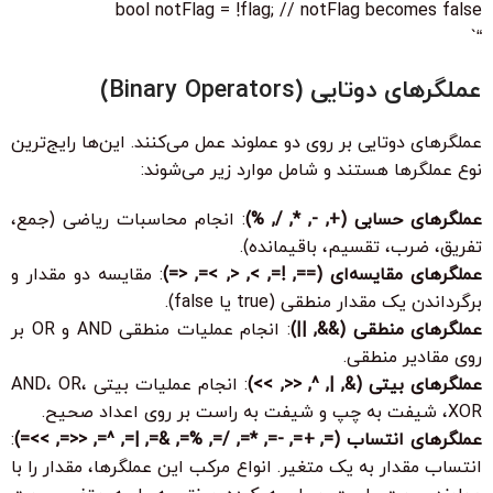
bool notFlag = !flag; // notFlag becomes false
“`
عملگرهای دوتایی (Binary Operators)
عملگرهای دوتایی بر روی دو عملوند عمل می‌کنند. این‌ها رایج‌ترین
نوع عملگرها هستند و شامل موارد زیر می‌شوند:
عملگرهای حسابی (+, -, *, /, %)
: انجام محاسبات ریاضی (جمع،
تفریق، ضرب، تقسیم، باقیمانده).
عملگرهای مقایسه‌ای (==, !=, >, <, >=, <=)
: مقایسه دو مقدار و
برگرداندن یک مقدار منطقی (true یا false).
عملگرهای منطقی (&&, ||)
: انجام عملیات منطقی AND و OR بر
روی مقادیر منطقی.
عملگرهای بیتی (&, |, ^, <<, >>)
: انجام عملیات بیتی AND، OR،
XOR، شیفت به چپ و شیفت به راست بر روی اعداد صحیح.
عملگرهای انتساب (=, +=, -=, *=, /=, %=, &=, |=, ^=, <<=, >>=)
:
انتساب مقدار به یک متغیر. انواع مرکب این عملگرها، مقدار را با