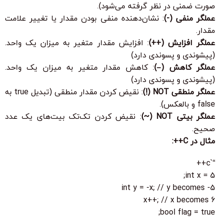
صورت ضمنی در نظر گرفته می‌شود).
عملگر منفی (-)
: نشان‌دهنده منفی بودن مقدار یا تغییر علامت
مقدار.
عملگر افزایش (++)
: افزایش مقدار متغیر به میزان یک واحد.
(پیشوندی و پسوندی دارد)
عملگر کاهش (–)
: کاهش مقدار متغیر به میزان یک واحد.
(پیشوندی و پسوندی دارد)
عملگر منطقی NOT (!)
: نقیض کردن مقدار منطقی (تبدیل true به
false و بالعکس).
عملگر بیتی NOT (~)
: نقیض کردن تک‌تک بیت‌های یک عدد
صحیح.
مثال در C++:
“`c++
int x = 5;
int y = -x; // y becomes -5
x++; // x becomes 6
bool flag = true;