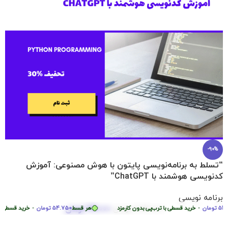
-90%
“تسلط به برنامه‌نویسی پایتون با هوش مصنوعی: آموزش
کدنویسی هوشمند با ChatGPT”
برنامه نویسی
219.000
تومان
تومان
•
2.290.000
خرید قسطی با ترب‌پی بدون کارمزد
تومان
هر قسط
54.750
تومان
•
خرید قسطی با ترب