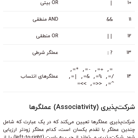
10
OR بیتی
|
11
AND منطقی
&&
12
OR منطقی
||
13
عملگر شرطی
?:
=, +=, -=, *=,
14
عملگرهای انتساب
/=, %=, &=, |=,
^=, <<=, >>=
شرکت‌پذیری (Associativity) عملگرها
شرکت‌پذیری عملگرها تعیین می‌کند که در یک عبارت که شامل
چندین عملگر با تقدم یکسان است، کدام عملگر زودتر ارزیابی
شود. شرکت‌پذیری می‌تواند از چپ به راست (left-to-right) یا از