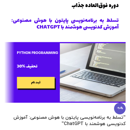
-90%
“تسلط به برنامه‌نویسی پایتون با هوش مصنوعی: آموزش
0 تا 100 عطرسازی + (30 فرمولاسیون
کدنویسی هوشمند با ChatGPT”
آ