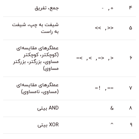
4
جمع، تفریق
+, -
شیفت به چپ، شیفت
<<, >>
5
به راست
عملگرهای مقایسه‌ای
(کوچکتر، کوچکتر
<, <=, >, >=
6
مساوی، بزرگتر، بزرگتر
مساوی)
عملگرهای مقایسه‌ای
==, !=
7
(مساوی، نامساوی)
8
AND بیتی
&
9
XOR بیتی
^