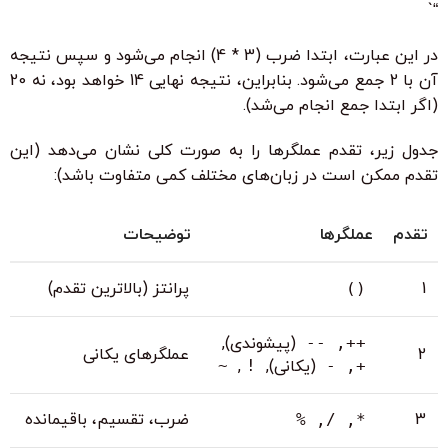
“`
در این عبارت، ابتدا ضرب (3 * 4) انجام می‌شود و سپس نتیجه
آن با 2 جمع می‌شود. بنابراین، نتیجه نهایی 14 خواهد بود، نه 20
(اگر ابتدا جمع انجام می‌شد).
جدول زیر، تقدم عملگرها را به صورت کلی نشان می‌دهد (این
تقدم ممکن است در زبان‌های مختلف کمی متفاوت باشد):
تقدم
عملگرها
توضیحات
1
پرانتز (بالاترین تقدم)
()
++, --
(پیشوندی),
2
عملگرهای یکانی
+, -
(یکانی),
!
,
~
3
ضرب، تقسیم، باقیمانده
*, /, %