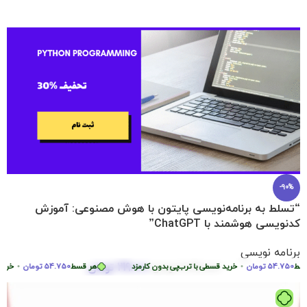
-90%
“تسلط به برنامه‌نویسی پایتون با هوش مصنوعی: آموزش
کدنویسی هوشمند با ChatGPT”
برنامه نویسی
219.000
تومان
54.75
تومان
•
2.290.000
تومان
خرید قسطی با ترب‌پی بدون کارمزد
هر قسط
54.750
تومان
•
خرید قسط