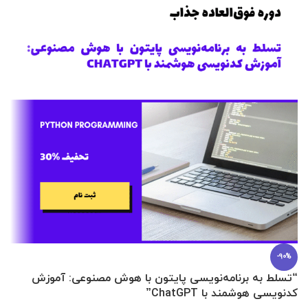
-90%
“تسلط به برنامه‌نویسی پایتون با هوش مصنوعی: آموزش
0 تا 100 عطرسازی + (30 فرمولاسیون
کدنویسی هوشمند با ChatGPT”
آ