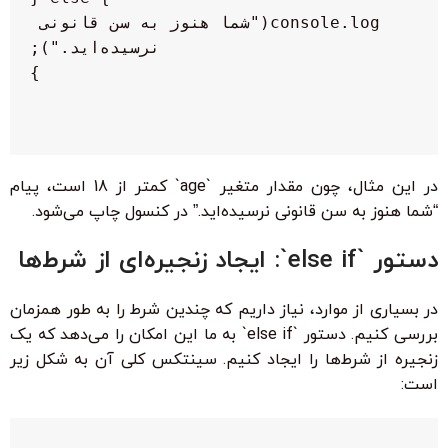
  console.log("شما هنوز به سن قانونی 
در این مثال، چون مقدار متغیر `age` کمتر از 18 است، پیام
“شما هنوز به سن قانونی نرسیده‌اید.” در کنسول چاپ می‌شود.
دستور `else if`: ایجاد زنجیره‌ای از شرط‌ها
در بسیاری از موارد، نیاز داریم که چندین شرط را به طور همزمان
بررسی کنیم. دستور `else if` به ما این امکان را می‌دهد که یک
زنجیره از شرط‌ها را ایجاد کنیم. سینتکس کلی آن به شکل زیر
است: