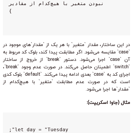
در این ساختار، مقدار `متغیر` با هر یک از `مقدار`های موجود در
`case` مقایسه می‌شود. اگر مطابقت پیدا کند، بلوک کد مربوط به
آن `case` اجرا می‌شود. دستور `break` از خروج از ساختار
`switch` اطمینان حاصل می‌کند. در صورت عدم وجود `break`،
اجرای کد به `case` بعدی ادامه پیدا می‌کند. `default` بلوک کدی
است که در صورت عدم مطابقت `متغیر` با هیچ‌کدام از
`مقدار`ها اجرا می‌شود.
مثال (جاوا اسکریپت):