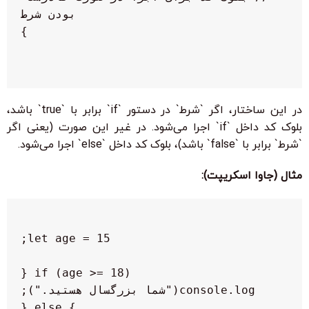
در این ساختار، اگر `شرط` در دستور `if` برابر با `true` باشد،
بلوک کد داخل `if` اجرا می‌شود. در غیر این صورت (یعنی اگر
`شرط` برابر با `false` باشد)، بلوک کد داخل `else` اجرا می‌شود.
مثال (جاوا اسکریپت):