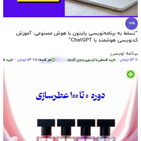
-90%
“تسلط به برنامه‌نویسی پایتون با هوش مصنوعی: آموزش
کدنویسی هوشمند با ChatGPT”
برنامه نویسی
219.000
تومان
54
تومان
•
2.290.000
خرید قسطی با ترب‌پی بدون کارمزد
تومان
هر قسط
54.750
تومان
•
خرید قسطی با 