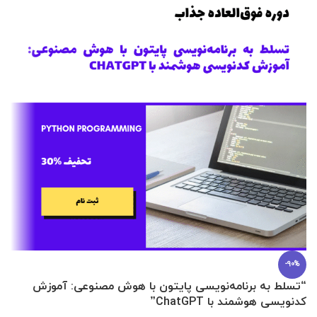
-90%
“تسلط به برنامه‌نویسی پایتون با هوش مصنوعی: آموزش
0 تا 100 عطرسازی + (30 فرمولاسیون
کدنویسی هوشمند با ChatGPT”
آ