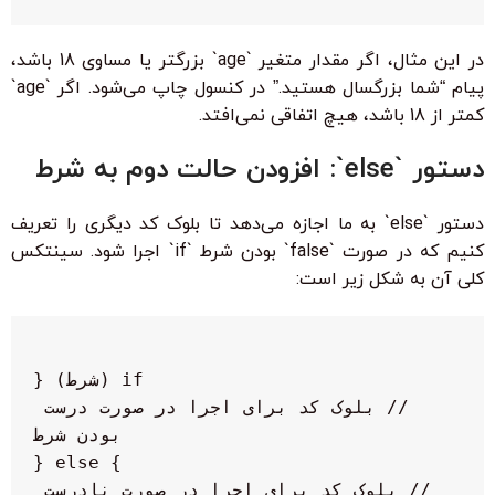
در این مثال، اگر مقدار متغیر `age` بزرگتر یا مساوی 18 باشد،
پیام “شما بزرگسال هستید.” در کنسول چاپ می‌شود. اگر `age`
کمتر از 18 باشد، هیچ اتفاقی نمی‌افتد.
دستور `else`: افزودن حالت دوم به شرط
دستور `else` به ما اجازه می‌دهد تا بلوک کد دیگری را تعریف
کنیم که در صورت `false` بودن شرط `if` اجرا شود. سینتکس
کلی آن به شکل زیر است:
  // بلوک کد برای اجرا در صورت درست 
  // بلوک کد برای اجرا در صورت نادرست 