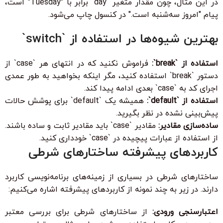
در این مثال، چون مقدار متغیر `day` برابر با "Tuesday" است،
پیام "امروز سه‌شنبه است." در کنسول چاپ می‌شود.
بهترین شیوه‌ها در استفاده از `switch`
استفاده از `break`:
فراموش نکنید که در انتهای هر `case` از
دستور `break` استفاده کنید، مگر اینکه بخواهید به طور عمدی
اجرای کد به `case` بعدی ادامه پیدا کند.
استفاده از `default`:
همیشه یک `default` برای پوشش حالات
پیش‌بینی نشده در نظر بگیرید.
ساده‌سازی مقادیر:
مقادیر `case` باید مقادیر ثابت و ساده باشند.
از استفاده از عبارات پیچیده در `case` خودداری کنید.
کاربردهای پیشرفته ساختارهای شرطی
ساختارهای شرطی در بسیاری از زمینه‌های برنامه‌نویسی کاربرد
دارند. در زیر به چند نمونه از کاربردهای پیشرفته اشاره می‌کنیم:
اعتبارسنجی ورودی:
از ساختارهای شرطی برای بررسی معتبر