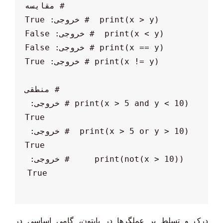
print(x > 5 and y < 10) # خروجی: 
print(x > 5 or y > 10)  # خروجی: 
print(not(x > 10))     # خروجی: 
True

درک و تسلط بر عملگرها در پایتون، گامی اساسی در