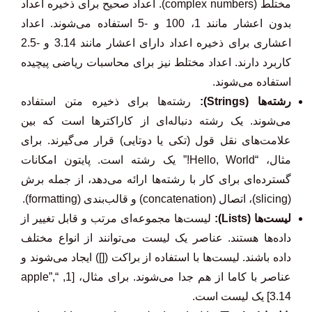
مختلط (complex numbers). اعداد صحیح برای ذخیره اعداد
بدون اعشار مانند 1، 100 و -5 استفاده می‌شوند. اعداد
اعشاری برای ذخیره اعداد دارای اعشار مانند 3.14 و -2.5
کاربرد دارند. اعداد مختلط نیز برای محاسبات ریاضی پیچیده
استفاده می‌شوند.
رشته‌ها (Strings):
رشته‌ها برای ذخیره متن استفاده
می‌شوند. یک رشته دنباله‌ای از کاراکترها است که بین
علامت‌های نقل قول (تکی یا دوتایی) قرار می‌گیرند. برای
مثال، “Hello, World!” یک رشته است. پایتون امکانات
گسترده‌ای برای کار با رشته‌ها ارائه می‌دهد، از جمله برش
(slicing)، اتصال (concatenation) و قالب‌بندی (formatting).
لیست‌ها (Lists):
لیست‌ها مجموعه‌ای مرتب و قابل تغییر از
داده‌ها هستند. عناصر یک لیست می‌توانند از انواع مختلف
داده باشند. لیست‌ها با استفاده از براکت ([]) ایجاد می‌شوند و
عناصر با کاما از هم جدا می‌شوند. برای مثال، [1, “apple”,
3.14] یک لیست است.