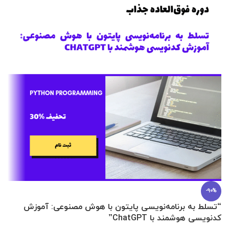
-90%
“تسلط به برنامه‌نویسی پایتون با هوش مصنوعی: آموزش
0 تا 100 عطرسازی + (30 فرمولاسیون
کدنویسی هوشمند با ChatGPT”
آ