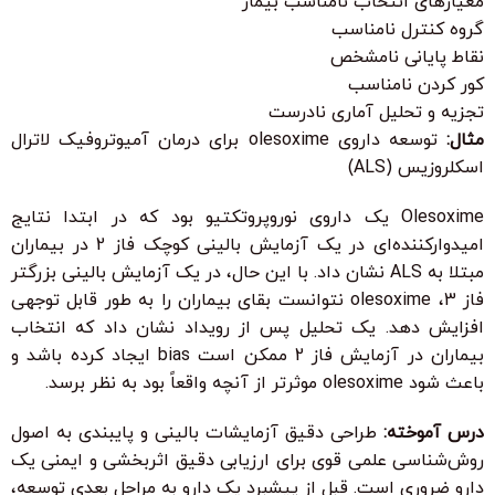
معیارهای انتخاب نامناسب بیمار
گروه کنترل نامناسب
نقاط پایانی نامشخص
کور کردن نامناسب
تجزیه و تحلیل آماری نادرست
مثال:
توسعه داروی olesoxime برای درمان آمیوتروفیک لاترال
اسکلروزیس (ALS)
Olesoxime یک داروی نوروپروتکتیو بود که در ابتدا نتایج
امیدوارکننده‌ای در یک آزمایش بالینی کوچک فاز 2 در بیماران
مبتلا به ALS نشان داد. با این حال، در یک آزمایش بالینی بزرگتر
فاز 3، olesoxime نتوانست بقای بیماران را به طور قابل توجهی
افزایش دهد. یک تحلیل پس از رویداد نشان داد که انتخاب
بیماران در آزمایش فاز 2 ممکن است bias ایجاد کرده باشد و
باعث شود olesoxime موثرتر از آنچه واقعاً بود به نظر برسد.
درس آموخته:
طراحی دقیق آزمایشات بالینی و پایبندی به اصول
روش‌شناسی علمی قوی برای ارزیابی دقیق اثربخشی و ایمنی یک
دارو ضروری است. قبل از پیشبرد یک دارو به مراحل بعدی توسعه،