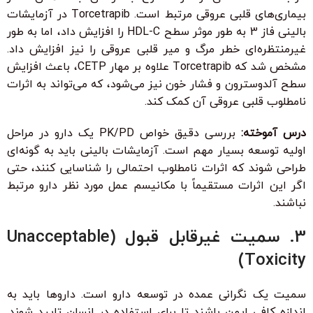
بیماری‌های قلبی عروقی مرتبط است. Torcetrapib در آزمایشات
بالینی فاز 3 به طور موثر سطح HDL-C را افزایش داد، اما به طور
غیرمنتظره‌ای خطر مرگ و میر قلبی عروقی را نیز افزایش داد.
مشخص شد که Torcetrapib علاوه بر مهار CETP، باعث افزایش
سطح آلدوسترون و فشار خون نیز می‌شود، که می‌تواند به اثرات
نامطلوب قلبی عروقی آن کمک کند.
درس آموخته:
بررسی دقیق خواص PK/PD یک دارو در مراحل
اولیه توسعه بسیار مهم است. آزمایشات بالینی باید به گونه‌ای
طراحی شوند که اثرات نامطلوب احتمالی را شناسایی کنند، حتی
اگر این اثرات مستقیماً با مکانیسم عمل مورد نظر دارو مرتبط
نباشند.
3. سمیت غیرقابل قبول (Unacceptable
Toxicity)
سمیت یک نگرانی عمده در توسعه دارو است. داروها باید به
اندازه کافی ایمن باشند تا برای استفاده در انسان تایید شوند.