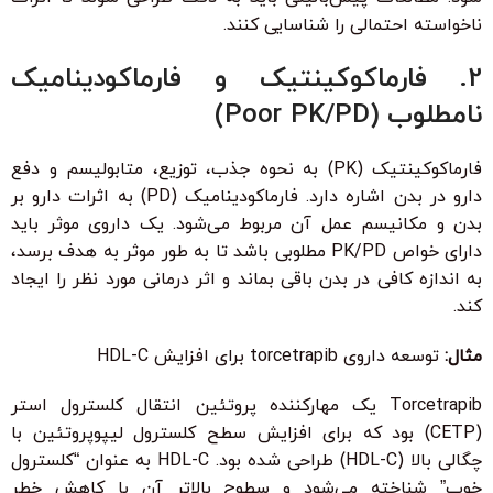
ناخواسته احتمالی را شناسایی کنند.
2. فارماکوکینتیک و فارماکودینامیک
نامطلوب (Poor PK/PD)
فارماکوکینتیک (PK) به نحوه جذب، توزیع، متابولیسم و دفع
دارو در بدن اشاره دارد. فارماکودینامیک (PD) به اثرات دارو بر
بدن و مکانیسم عمل آن مربوط می‌شود. یک داروی موثر باید
دارای خواص PK/PD مطلوبی باشد تا به طور موثر به هدف برسد،
به اندازه کافی در بدن باقی بماند و اثر درمانی مورد نظر را ایجاد
کند.
مثال:
توسعه داروی torcetrapib برای افزایش HDL-C
Torcetrapib یک مهارکننده پروتئین انتقال کلسترول استر
(CETP) بود که برای افزایش سطح کلسترول لیپوپروتئین با
چگالی بالا (HDL-C) طراحی شده بود. HDL-C به عنوان “کلسترول
خوب” شناخته می‌شود و سطوح بالاتر آن با کاهش خطر