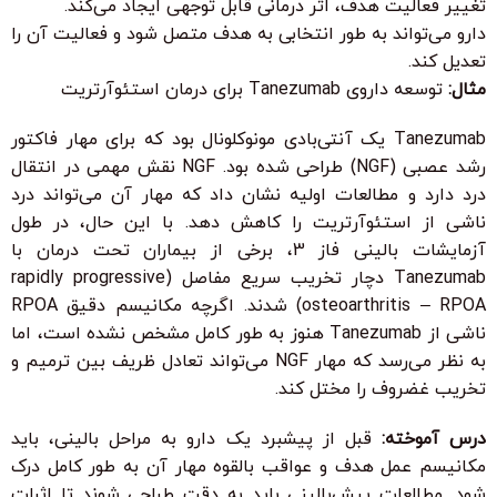
تغییر فعالیت هدف، اثر درمانی قابل توجهی ایجاد می‌کند.
دارو می‌تواند به طور انتخابی به هدف متصل شود و فعالیت آن را
تعدیل کند.
مثال:
توسعه داروی Tanezumab برای درمان استئوآرتریت
Tanezumab یک آنتی‌بادی مونوکلونال بود که برای مهار فاکتور
رشد عصبی (NGF) طراحی شده بود. NGF نقش مهمی در انتقال
درد دارد و مطالعات اولیه نشان داد که مهار آن می‌تواند درد
ناشی از استئوآرتریت را کاهش دهد. با این حال، در طول
آزمایشات بالینی فاز 3، برخی از بیماران تحت درمان با
Tanezumab دچار تخریب سریع مفاصل (rapidly progressive
osteoarthritis – RPOA) شدند. اگرچه مکانیسم دقیق RPOA
ناشی از Tanezumab هنوز به طور کامل مشخص نشده است، اما
به نظر می‌رسد که مهار NGF می‌تواند تعادل ظریف بین ترمیم و
تخریب غضروف را مختل کند.
درس آموخته:
قبل از پیشبرد یک دارو به مراحل بالینی، باید
مکانیسم عمل هدف و عواقب بالقوه مهار آن به طور کامل درک
شود. مطالعات پیش‌بالینی باید به دقت طراحی شوند تا اثرات