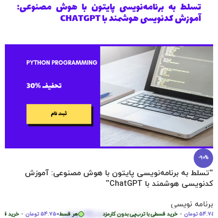
-90%
“تسلط به برنامه‌نویسی پایتون با هوش مصنوعی: آموزش
کدنویسی هوشمند با ChatGPT”
برنامه نویسی
219.000
تومان
54.
تومان
•
2.290.000
تومان
خرید قسطی با ترب‌پی بدون کارمزد
هر قسط
54.750
تومان
•
خرید قسطی ب