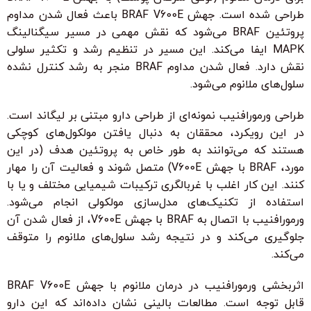
طراحی شده است. جهش BRAF V600E باعث فعال شدن مداوم
پروتئین BRAF می‌شود که نقش مهمی در مسیر سیگنالینگ
MAPK ایفا می‌کند. این مسیر در تنظیم رشد و تکثیر سلولی
نقش دارد. فعال شدن مداوم BRAF منجر به رشد کنترل نشده
سلول‌های ملانوم می‌شود.
طراحی ورمورافنیب نمونه‌ای از طراحی دارو مبتنی بر لیگاند است.
در این رویکرد، محققان به دنبال یافتن مولکول‌های کوچکی
هستند که می‌توانند به طور خاص به پروتئین هدف (در این
مورد، BRAF با جهش V600E) متصل شوند و فعالیت آن را مهار
کنند. این کار اغلب با غربالگری ترکیبات شیمیایی مختلف و یا با
استفاده از تکنیک‌های مدل‌سازی مولکولی انجام می‌شود.
ورمورافنیب با اتصال به BRAF با جهش V600E، از فعال شدن آن
جلوگیری می‌کند و در نتیجه رشد سلول‌های ملانوم را متوقف
می‌کند.
اثربخشی ورمورافنیب در درمان ملانوم با جهش BRAF V600E
قابل توجه است. مطالعات بالینی نشان داده‌اند که این دارو