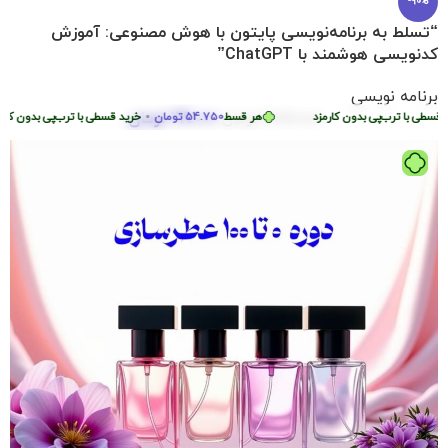
-90%
“تسلط به برنامه‌نویسی پایتون با هوش مصنوعی: آموزش
کدنویسی هوشمند با ChatGPT”
برنامه نویسی
219.000
تومان
 با ترب‌پی بدون کارمزد
2.290.000
هر قسط
تومان
54.750
تومان
•
خرید قسطی با ترب‌پی بدون کارمزد