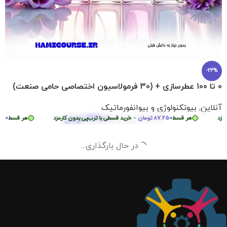
-23%
0 تا 100 عطرسازی + (30 فرمولاسیون اختصاصی حامی صنعت)
آنلاین
,
بیوتکنولوژی و بیوانفورماتیک
349.000
تومان
هر قسط
87.250
تومان
•
455.000
تومان
خرید قسطی با ترب‌پی بدون کارمزد
هر قسط
87.250