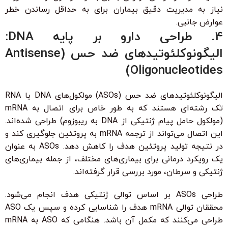
نیاز به مدیریت دقیق بیماران برای به حداقل رساندن خطر
عوارض جانبی.
4. طراحی دارو بر پایه DNA:
الیگونوکلئوتیدهای ضد حس (Antisense
Oligonucleotides)
الیگونوکلئوتیدهای ضد حس (ASOs) مولکول‌های DNA یا RNA
تک رشته‌ای هستند که به طور خاص برای اتصال به mRNA
(مولکول حامل پیام ژنتیکی از DNA به ریبوزوم) طراحی شده‌اند.
این اتصال می‌تواند از ترجمه mRNA به پروتئین جلوگیری کند و
در نتیجه تولید پروتئین هدف را کاهش دهد. ASOs به عنوان
یک رویکرد درمانی برای بیماری‌های مختلف، از جمله بیماری‌های
ژنتیکی و سرطان، مورد بررسی قرار گرفته‌اند.
طراحی ASOs بر اساس توالی ژنتیکی هدف انجام می‌شود.
محققان توالی mRNA هدف را شناسایی کرده و سپس یک ASO
طراحی می‌کنند که مکمل آن باشد. هنگامی که ASO به mRNA