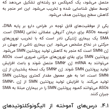
متصل می‌شود، یک کمپلکس دو رشته‌ای تشکیل می‌دهد که
توسط سلول شناسایی شده و تخریب می‌شود. این امر منجر به
کاهش سطح پروتئین هدف می‌شود.
یکی از موفقیت‌های قابل توجه در طراحی دارو بر پایه DNA،
توسعه ASOs برای درمان آتروفی عضلانی نخاعی (SMA) است.
SMA یک بیماری ژنتیکی نادر است که با تخریب نورون‌های
حرکتی در نخاع مشخص می‌شود. این بیماری ناشی از جهش در
ژن SMN1 است که منجر به کاهش تولید پروتئین SMN می‌شود.
پروتئین SMN برای بقای نورون‌های حرکتی ضروری است. ASOs
می‌توانند به mRNA ژن SMN2 متصل شوند و باعث افزایش
تولید پروتئین SMN شوند. ژن SMN2 یک نسخه پشتیبان از ژن
SMN1 است، اما به طور معمول مقدار کمتری پروتئین SMN
تولید می‌کند. با افزایش تولید پروتئین SMN از ژن SMN2،
ASOs می‌توانند کمبود پروتئین SMN را در بیماران مبتلا به SMA
جبران کنند.
4.1. درس‌های آموخته از الیگونوکلئوتیدهای