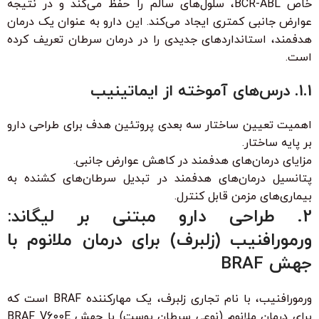
خاص BCR-ABL، سلول‌های سالم را حفظ می‌کند و در نتیجه
عوارض جانبی کمتری ایجاد می‌کند. این دارو به عنوان یک درمان
هدفمند، استانداردهای جدیدی را در درمان سرطان تعریف کرده
است.
1.1. درس‌های آموخته از ایماتینیب
اهمیت تعیین ساختار سه بعدی پروتئین هدف برای طراحی دارو
بر پایه ساختار.
مزایای درمان‌های هدفمند در کاهش عوارض جانبی.
پتانسیل درمان‌های هدفمند در تبدیل سرطان‌های کشنده به
بیماری‌های مزمن قابل کنترل.
2. طراحی دارو مبتنی بر لیگاند:
ورمورافنیب (زلبرف) برای درمان ملانوم با
جهش BRAF
ورمورافنیب، با نام تجاری زلبرف، یک مهارکننده BRAF است که
برای درمان ملانوم (نوعی سرطان پوست) با جهش BRAF V600E