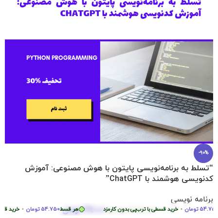
-90%
“تسلط به برنامه‌نویسی پایتون با هوش مصنوعی: آموزش
کدنویسی هوشمند با ChatGPT”
برنامه نویسی
219.000
تومان
54.
تومان
•
2.290.000
تومان
خرید قسطی با ترب‌پی بدون کارمزد
هر قسط
54.750
تومان
•
خرید قسطی ب