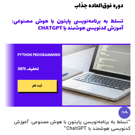
-90%
“تسلط به برنامه‌نویسی پایتون با هوش مصنوعی: آموزش
0 تا 100 عطرسازی + (30 فرمولاسیون
کدنویسی هوشمند با ChatGPT”
آ