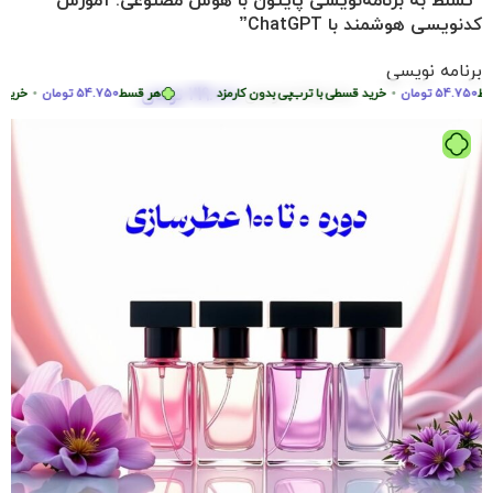
“تسلط به برنامه‌نویسی پایتون با هوش مصنوعی: آموزش
کدنویسی هوشمند با ChatGPT”
برنامه نویسی
219.000
تومان
54.7
تومان
•
2.290.000
تومان
خرید قسطی با ترب‌پی بدون کارمزد
هر قسط
54.750
تومان
•
خرید قسطی