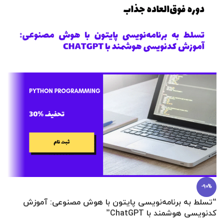
-90%
“تسلط به برنامه‌نویسی پایتون با هوش مصنوعی: آموزش
0 تا 100 عطرسازی + (30 فرمولاسیون
کدنویسی هوشمند با ChatGPT”
آ