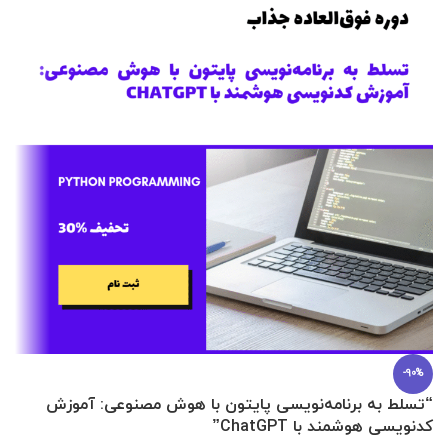
-90%
“تسلط به برنامه‌نویسی پایتون با هوش مصنوعی: آموزش
0 تا 100 عطرسازی + (30 فرمولاسیون
کدنویسی هوشمند با ChatGPT”
آ