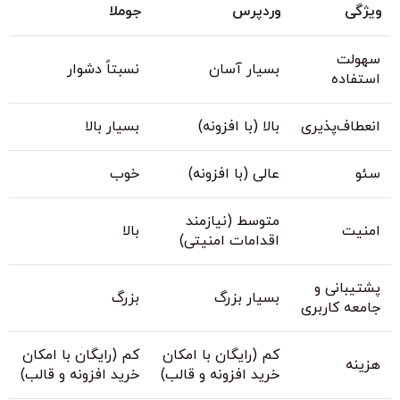
ویژگی
وردپرس
جوملا
سهولت
بسیار آسان
نسبتاً دشوار
استفاده
انعطاف‌پذیری
بالا (با افزونه)
بسیار بالا
سئو
عالی (با افزونه)
خوب
متوسط (نیازمند
امنیت
بالا
اقدامات امنیتی)
پشتیبانی و
بسیار بزرگ
بزرگ
جامعه کاربری
کم (رایگان با امکان
کم (رایگان با امکان
هزینه
خرید افزونه و قالب)
خرید افزونه و قالب)