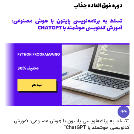
-90%
“تسلط به برنامه‌نویسی پایتون با هوش مصنوعی: آموزش
0 تا 100 عطرسازی + (30 فرمولاسیون
کدنویسی هوشمند با ChatGPT”
آ