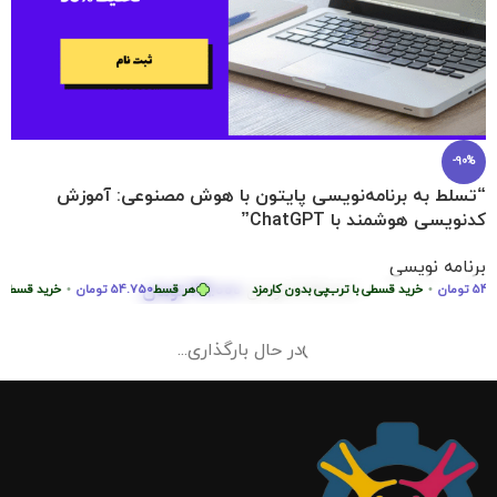
-90%
“تسلط به برنامه‌نویسی پایتون با هوش مصنوعی: آموزش
کدنویسی هوشمند با ChatGPT”
برنامه نویسی
219.000
تومان
تومان
•
2.290.000
خرید قسطی با ترب‌پی بدون کارمزد
تومان
هر قسط
54.750
تومان
•
خرید قسطی با تر
در حال بارگذاری...