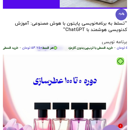
-90%
“تسلط به برنامه‌نویسی پایتون با هوش مصنوعی: آموزش
کدنویسی هوشمند با ChatGPT”
برنامه نویسی
219.000
تومان
مان
•
2.290.000
خرید قسطی با ترب‌پی بدون کارمزد
تومان
هر قسط
54.750
تومان
•
خرید قسطی با ترب‌
1