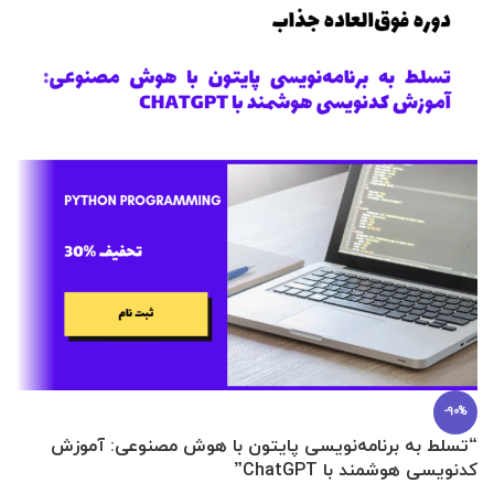
-90%
“تسلط به برنامه‌نویسی پایتون با هوش مصنوعی: آموزش
0 تا 100 عطرسازی + (30 فرمولاسیون
کدنویسی هوشمند با ChatGPT”
آ