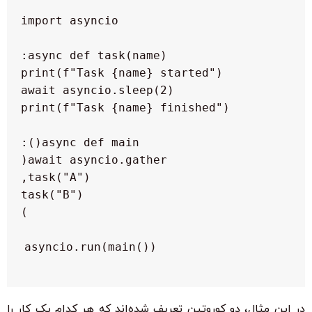
asyncio.run(main())

در این مثال، دو کوروتین تعریف شده‌اند که هر کدام یک کار را