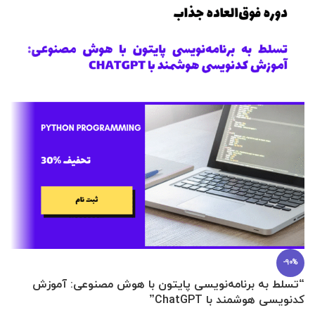
-90%
“تسلط به برنامه‌نویسی پایتون با هوش مصنوعی: آموزش
0 تا 100 عطرسازی + (30 فرمولاسیون
کدنویسی هوشمند با ChatGPT”
آ