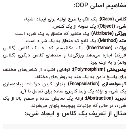
مفاهیم اصلی OOP:
کلاس (Class):
یک الگو یا طرح اولیه برای ایجاد اشیاء.
شیء (Object):
یک نمونه از یک کلاس.
ویژگی (Attribute):
یک متغیر که متعلق به یک شیء است.
متد (Method):
یک تابع که متعلق به یک شیء است.
وراثت (Inheritance):
یک مکانیسم که به یک کلاس (کلاس
فرزند) اجازه می‌دهد ویژگی‌ها و متدهای کلاس دیگری (کلاس
والد) را به ارث ببرد.
چندریختی (Polymorphism):
توانایی اشیاء از کلاس‌های مختلف
برای پاسخ دادن به یک متد به روش‌های مختلف.
کپسوله‌سازی (Encapsulation):
پنهان کردن جزئیات پیاده‌سازی
یک شیء و ارائه یک رابط کاربری ساده برای تعامل با آن.
تجرید (Abstraction):
ارائه یک نمایش ساده و سطح بالا از یک
شیء، در حالی که جزئیات پیچیده پنهان می‌شوند.
مثال از تعریف یک کلاس و ایجاد شیء: