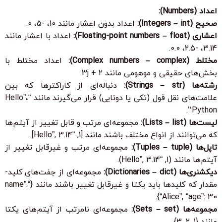
اعداد (Numbers):
صحیح (Integers – int):
اعداد بدون اعشار مانند 10، -5، 0.
اعشاری (Floating-point numbers – float):
اعداد با اعشار مانند
3.14، -2.5، 0.0.
مختلط (Complex numbers – complex):
اعداد مختلط با
بخش‌های حقیقی و موهومی مانند 2 + 3j.
رشته‌ها (Strings – str):
دنباله‌ای از کاراکترها که بین
علامت‌های نقل قول (تکی یا دوتایی) قرار می‌گیرند مانند “Hello”،
‘Python’.
لیست‌ها (Lists – list):
مجموعه‌ای مرتب و قابل تغییر از آیتم‌ها
که می‌توانند از انواع مختلف باشند مانند [1, “Hello”, 3.14].
تاپل‌ها (Tuples – tuple):
مجموعه‌ای مرتب و غیرقابل تغییر از
آیتم‌ها مانند (1, “Hello”, 3.14).
دیکشنری‌ها (Dictionaries – dict):
مجموعه‌ای از جفت‌های کلید-
مقدار که کلیدها باید یکتا و غیرقابل تغییر باشند مانند {“name”:
“Alice”, “age”: 30}.
مجموعه‌ها (Sets – set):
مجموعه‌ای نامرتب از آیتم‌های یکتا
مانند {1, 2, 3}.