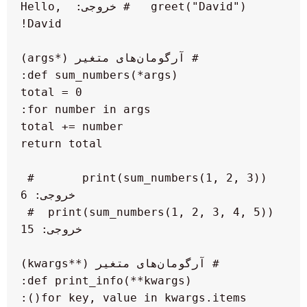
 greet("David")   # خروجی: Hello, 
 print(sum_numbers(1, 2, 3))       # 
 print(sum_numbers(1, 2, 3, 4, 5))  # 