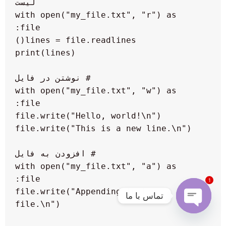
 with open("my_file.txt", "r") as 
 with open("my_file.txt", "w") as 
 with open("my_file.txt", "a") as 
1
  file.write("Appending to the 
تماس با ما
Open