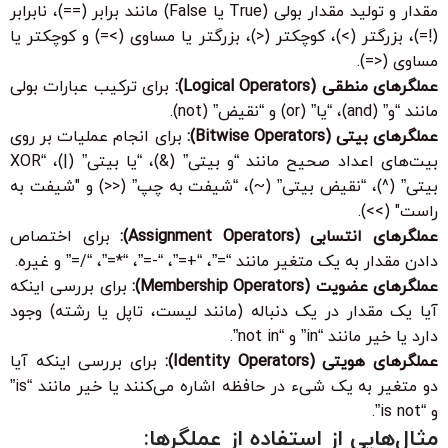
مقدار و تولید مقدار بولی (True یا False) مانند برابر (==)، نابرابر
(!=)، بزرگتر (>)، کوچکتر (<)، بزرگتر یا مساوی (>=) و کوچکتر یا
مساوی (<=).
عملگرهای منطقی (Logical Operators):
برای ترکیب عبارات بولی
مانند “و” (and)، “یا” (or) و “نقیض” (not).
عملگرهای بیتی (Bitwise Operators):
برای انجام عملیات بر روی
بیت‌های اعداد صحیح مانند “و بیتی” (&)، “یا بیتی” (|)، “XOR
بیتی” (^)، “نقیض بیتی” (~)، “شیفت به چپ” (<<) و "شیفت به
راست" (>>).
عملگرهای انتسابی (Assignment Operators):
برای اختصاص
دادن مقدار به یک متغیر مانند “=”، “+=”، “-=”، “*=”، “/=” و غیره.
عملگرهای عضویت (Membership Operators):
برای بررسی اینکه
آیا یک مقدار در یک دنباله (مانند لیست، تاپل یا رشته) وجود
دارد یا خیر مانند “in” و “not in”.
عملگرهای هویتی (Identity Operators):
برای بررسی اینکه آیا
دو متغیر به یک شیء در حافظه اشاره می‌کنند یا خیر مانند “is”
و “is not”.
مثال‌هایی از استفاده از عملگرها: