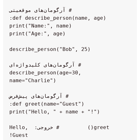
 describe_person(age=30, 
 greet()         # خروجی: Hello, 