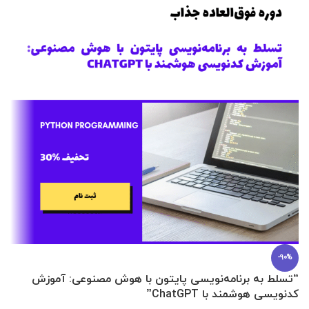
-90%
“تسلط به برنامه‌نویسی پایتون با هوش مصنوعی: آموزش
0 تا 100 عطرسازی + (30 فرمولاسیون
کدنویسی هوشمند با ChatGPT”
آ