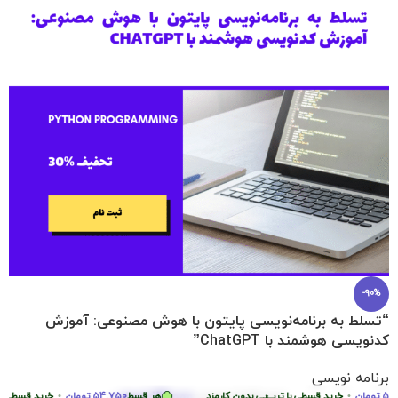
-90%
“تسلط به برنامه‌نویسی پایتون با هوش مصنوعی: آموزش
کدنویسی هوشمند با ChatGPT”
برنامه نویسی
219.000
تومان
ومان
•
خرید قسطی با ترب‌پی بدون کارمزد
هر قسط
54.750
تومان
•
خرید قسطی با ترب