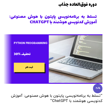
-90%
“تسلط به برنامه‌نویسی پایتون با هوش مصنوعی: آموزش
0 تا 100 عطرسازی + (30 فرمولاسیون
کدنویسی هوشمند با ChatGPT”
آ