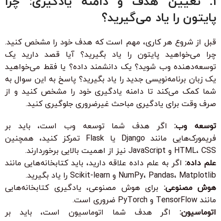
1. تعیین هدف و دامنه یادگیری: چرا
پایتون را یاد می‌گیرید؟
قبل از شروع هر کاری، مهم است که هدف خود را مشخص کنید.
چرا می‌خواهید پایتون را یاد بگیرید؟ آیا قصد دارید یک
توسعه‌دهنده وب شوید؟ یک دانشمند داده؟ یا فقط می‌خواهید
یک زبان برنامه‌نویسی جدید را یاد بگیرید؟ پاسخ به این سوال به
شما کمک می‌کند تا دامنه یادگیری خود را مشخص کنید و از
صرف وقت برای یادگیری مباحث غیرضروری جلوگیری کنید.
توسعه وب:
اگر هدف شما توسعه وب است، باید بر
فریمورک‌هایی مانند Django یا Flask تمرکز کنید، همچنین
HTML، CSS و JavaScript نیز از اهمیت بالایی برخوردارند.
علم داده:
اگر به علم داده علاقه دارید، باید کتابخانه‌هایی مانند
NumPy، Pandas، Matplotlib و Scikit-learn را یاد بگیرید.
هوش مصنوعی:
برای هوش مصنوعی، یادگیری کتابخانه‌هایی
مانند TensorFlow و PyTorch ضروری است.
اتوماسیون:
اگر هدف شما اتوماسیون است، باید بر