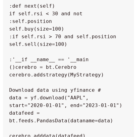
   if self.rsi < 30 and not 
  data = yf.download("AAPL", 
  datafeed = 