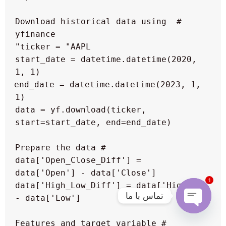
 # Download historical data using 
 start_date = datetime.datetime(2020, 
 end_date = datetime.datetime(2023, 1, 
 data = yf.download(ticker, 
 data['Open_Close_Diff'] = 
1
 data['High_Low_Diff'] = data['High'] 
تماس با ما
Open