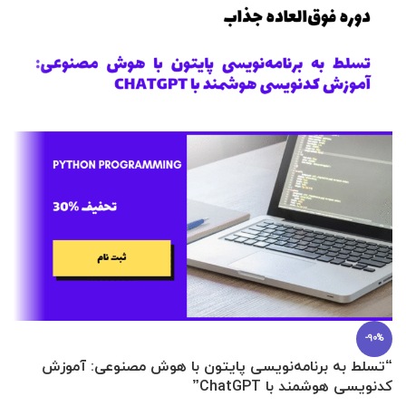
-90%
“تسلط به برنامه‌نویسی پایتون با هوش مصنوعی: آموزش
0 تا 100 عطرسازی + (30 فرمولاسیون
کدنویسی هوشمند با ChatGPT”
آ