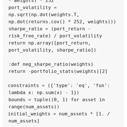
   port_volatility = 
np.sqrt(np.dot(weights.T, 
   sharpe_ratio = (port_return - 
   return np.array([port_return, 
  constraints = ({'type': 'eq', 'fun': 
  bounds = tuple((0, 1) for asset in 
  initial_weights = num_assets * [1. / 