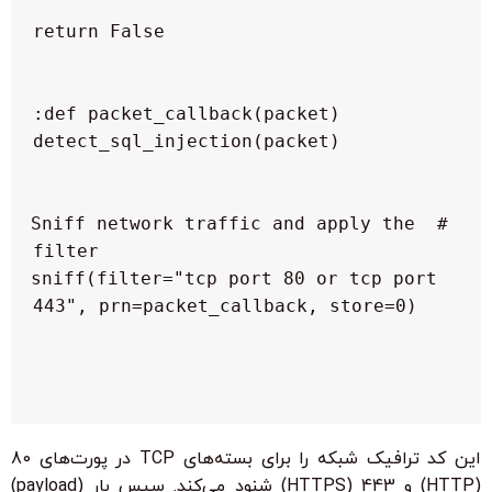
 # Sniff network traffic and apply the 
 sniff(filter="tcp port 80 or tcp port 
این کد ترافیک شبکه را برای بسته‌های TCP در پورت‌های 80
(HTTP) و 443 (HTTPS) شنود می‌کند. سپس بار (payload)