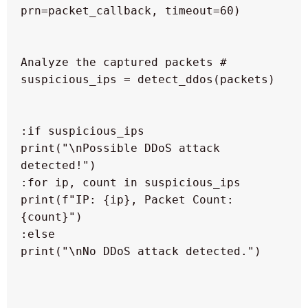
  print("\nPossible DDoS attack 
  print(f"IP: {ip}, Packet Count: 