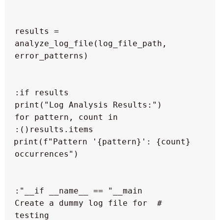
  results = 
analyze_log_file(log_file_path, 
  for pattern, count in 
  print(f"Pattern '{pattern}': {count} 
  # Create a dummy log file for 