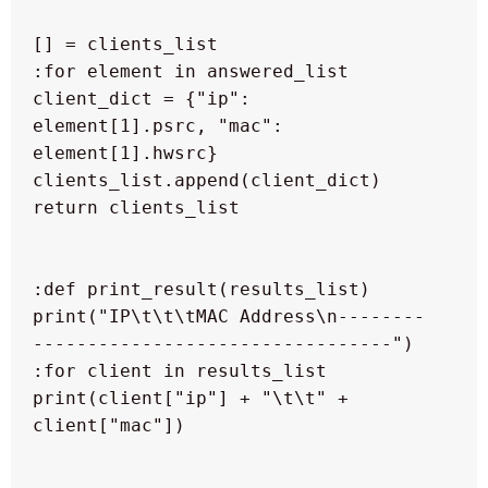
  client_dict = {"ip": 
element[1].psrc, "mac": 
  print("IP\t\t\tMAC Address\n--------
  print(client["ip"] + "\t\t" + 