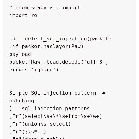
  payload = 
packet[Raw].load.decode('utf-8', 
  # Simple SQL injection pattern 