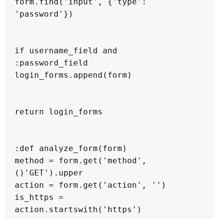
form.find('input', {'type': 
  if username_field and 
  method = form.get('method', 
  is_https = 