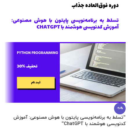
-90%
“تسلط به برنامه‌نویسی پایتون با هوش مصنوعی: آموزش
0 تا 100 عطرسازی + (30 فرمولاسیون
کدنویسی هوشمند با ChatGPT”
آ