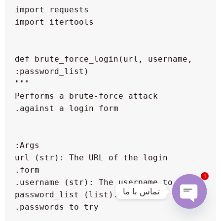
 def brute_force_login(url, username, 
  Performs a brute-force attack 
  url (str): The URL of the login 
1
تماس با ما
  password_list (list): A list of 
Open