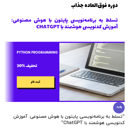
-90%
“تسلط به برنامه‌نویسی پایتون با هوش مصنوعی: آموزش
0 تا 100 عطرسازی + (30 فرمولاسیون
کدنویسی هوشمند با ChatGPT”
آ