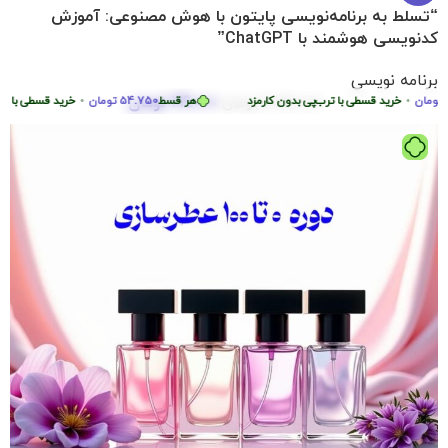
“تسلط به برنامه‌نویسی پایتون با هوش مصنوعی: آموزش
کدنویسی هوشمند با ChatGPT”
برنامه نویسی
219.000
تومان
ن
•
2.290.000
خرید قسطی با ترب‌پی بدون کارمزد
تومان
هر قسط
54.750
تومان
•
خرید قسطی با ترب‌پی