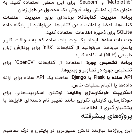
`Matplotlib` و `Seaborn` برای این منظور استفاده کنید. به
عنوان مثال، نمایش روند فروش یک محصول در طول زمان.
برنامه مدیریت کتابخانه:
برنامه‌ای برای مدیریت اطلاعات
کتاب‌ها، اعضا و امانت دادن کتاب‌ها. می‌توانید از پایگاه داده
SQLite برای ذخیره اطلاعات استفاده کنید.
چت بات ساده:
ایجاد یک چت بات ساده که به سوالات کاربر
پاسخ می‌دهد. می‌توانید از کتابخانه `nltk` برای پردازش زبان
طبیعی (NLP) استفاده کنید.
برنامه تشخیص چهره:
استفاده از کتابخانه `OpenCV` برای
تشخیص چهره در تصاویر و ویدیوها.
API ساده با Flask یا Django:
ساخت یک API ساده برای ارائه
داده‌ها یا انجام عملیات خاص.
اسکریپت خودکارسازی وظایف:
نوشتن اسکریپت‌هایی برای
خودکارسازی کارهای تکراری مانند تغییر نام دسته‌ای فایل‌ها یا
پشتیبان‌گیری از اطلاعات.
پروژه‌های پیشرفته
این پروژه‌ها نیازمند دانش عمیق‌تری در پایتون و درک مفاهیم