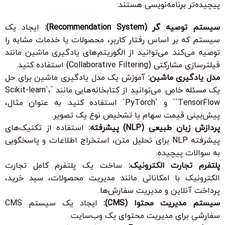
پیچیده‌تر برنامه‌نویسی هستند:
سیستم توصیه گر (Recommendation System):
ایجاد یک
سیستم که بر اساس رفتار کاربر، محصولات یا خدمات مشابه را
توصیه می‌کند. می‌توانید از الگوریتم‌های یادگیری ماشین مانند
فیلترسازی مشارکتی (Collaborative Filtering) استفاده کنید.
مدل یادگیری ماشین:
آموزش یک مدل یادگیری ماشین برای حل
یک مسئله خاص. می‌توانید از کتابخانه‌هایی مانند `Scikit-learn`،
`TensorFlow` و `PyTorch` استفاده کنید. به عنوان مثال،
پیش‌بینی قیمت سهام یا تشخیص نوع یک تصویر.
پردازش زبان طبیعی (NLP) پیشرفته:
استفاده از تکنیک‌های
پیشرفته NLP برای تحلیل متن، استخراج اطلاعات و پاسخگویی
به سوالات پیچیده.
پلتفرم تجارت الکترونیک:
ساخت یک پلتفرم کامل تجارت
الکترونیک با امکاناتی مانند مدیریت محصولات، سبد خرید،
پرداخت آنلاین و مدیریت سفارش‌ها.
سیستم مدیریت محتوا (CMS):
ایجاد یک سیستم CMS
سفارشی برای مدیریت محتوای یک وب‌سایت.