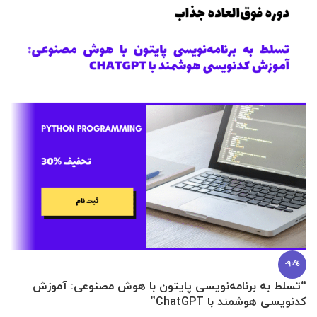
-90%
“تسلط به برنامه‌نویسی پایتون با هوش مصنوعی: آموزش
0 تا 100 عطرسازی + (30 فرمولاسیون
کدنویسی هوشمند با ChatGPT”
آ