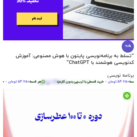
-90%
“تسلط به برنامه‌نویسی پایتون با هوش مصنوعی: آموزش
کدنویسی هوشمند با ChatGPT”
برنامه نویسی
219.000
تومان
54.750
تومان
•
2.290.000
تومان
خرید قسطی با ترب‌پی بدون کارمزد
هر قسط
54.750
تومان
•
خرید قس