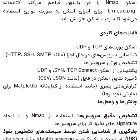
اسکن Nmap را در پایتون فراهم می‌کند. کتابخانه
threading
برای اجرای اسکن به صورت موازی استفاده
می‌شود تا سرعت اسکن افزایش یابد.
قابلیت‌های کلیدی:
اسکن پورت‌های TCP و UDP
شناسایی سرویس‌های در حال اجرا (مانند HTTP، SSH، SMTP)
تشخیص ورژن سرویس‌ها
پشتیبانی از اسکن SYN، TCP Connect، و UDP
ذخیره نتایج اسکن در فایل (مانند CSV، JSON)
گزارش‌دهی بصری (مانند استفاده از کتابخانه Matplotlib برای
نمایش نمودارها)
چالش‌ها و راه‌حل‌ها:
تشخیص دقیق سرویس‌ها:
استفاده از Nmap و یا ایجاد
signature های دقیق تر برای سرویس‌ها.
جلوگیری از شناسایی شدن توسط سیستم‌های تشخیص نفوذ
(IDS):
استفاده از تکنیک‌های stealth scanning مانند idle scan