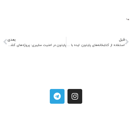
“`
قبل
بعدی
استفاده از کتابخانه‌های پایتون: ایده با Pandas، NumPy، Matplotlib و SciPy
پایتون در امنیت سایبری: پروژه‌های کشف آسیب‌پذیری و دفاع