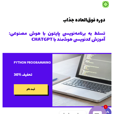
1
-90%