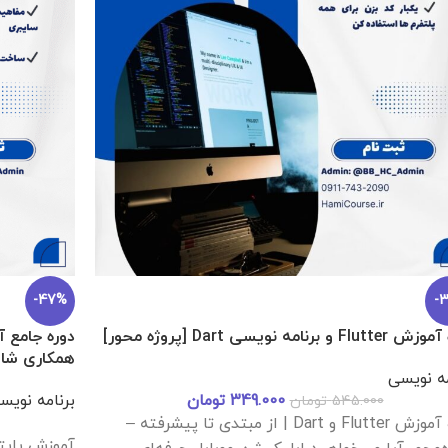
-47%
-
د
F و برنامه نویسی Dart [پروژه محور]
دوره جامع آ
همکاری شا
مه نویسی
349.000
تومان
برنامه نویس
545.000
تومان
دوره آموزش Flutter و Dart | از مبتدی تا پیشرفته –
آموزش پایت