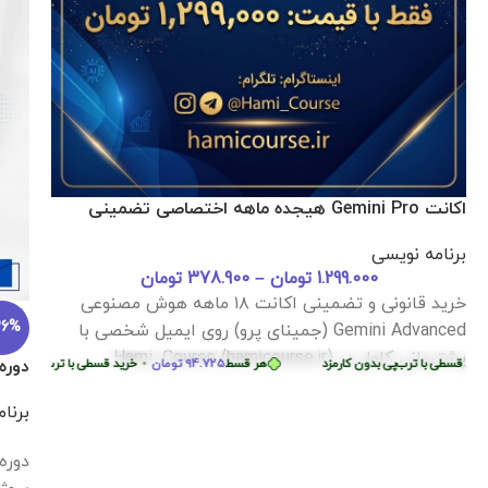
اکانت Gemini Pro هیجده ماهه اختصاصی تضمینی
برنامه نویسی
1.299.000
تومان
–
378.900
تومان
خرید قانونی و تضمینی اکانت ۱۸ ماهه هوش مصنوعی
36%
Gemini Advanced (جمینای پرو) روی ایمیل شخصی با
پشتیبانی کامل در Hami_Course (hamicourse.ir)
سطی با ترب‌پی بدون کارمزد
هر قسط
94.725
تومان
•
خرید قسطی با ترب‌پی بدون کارمز
دوره آموزش lutter
برنا
بدون کارمزد