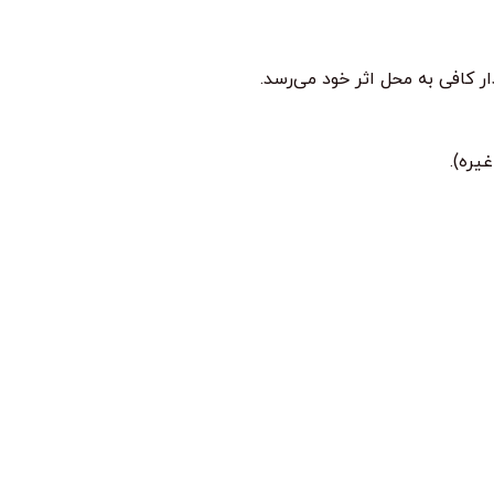
یره).