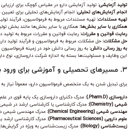
تولید آزمایشی:
تولید آزمایشی دارو در مقیاس کوچک برای ارزیابی 
انجام آزمایش‌های تحلیلی:
انجام آزمایش‌های تحلیلی برای تعیین 
تهیه مستندات:
تهیه مستندات مربوط به فرمولاسیون، فرآیند تولید 
همکاری با سایر بخش‌ها:
همکاری با سایر بخش‌ها مانند بخش تولید
رعایت قوانین و مقررات:
رعایت قوانین و مقررات مربوط به تولید دار
حل مشکلات:
حل مشکلات مربوط به فرمولاسیون و فرآیند تولید دارو
به روز رسانی دانش:
به روز رسانی دانش خود در زمینه فرمولاسیون دا
این وظایف و مسئولیت‌ها بسته به اندازه شرکت داروسازی، نوع دا
3. مسیرهای تحصیلی و آموزشی برای ورود به حرفه فرمولاسیون دارو
برای تبدیل شدن به یک متخصص فرمولاسیون دارو، معمولاً نیاز به
داروسازی (Pharm.D.):
مدرک دکترای داروسازی یک پایه قوی در علم د
شیمی (Chemistry):
مدرک کارشناسی یا کارشناسی ارشد در شیمی، ب
مهندسی شیمی (Chemical Engineering):
مدرک مهندسی شیمی دانش 
علوم دارویی (Pharmaceutical Sciences):
مدرک کارشناسی ارشد یا د
زیست‌شناسی (Biology):
مدرک زیست‌شناسی به ویژه در گرایش‌های م