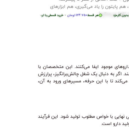
اولیه و اصول علمی
، هم پایتون را یاد می‌گیری، هم ابزارهای
می‌شوید. از کرم‌ها 
با ترب‌پی بدون کارمزد
هر قسط
74.750
تومان
•
خرید قسطی با ترب‌پی بدون کارمزد
نفوذ می‌سازی!
می‌گیرید چگونه مح
ن
•
 کارمزد
هر قسط
124.750
خرید قسطی با ترب‌پی بدون کارمزد
تومان
•
هر قسط
124.750
تومان
•
خرید قسطی با ترب‌پی بدون کارمزد
خرید قسطی با ترب‌پی
و بکدور تا ابزارهای امنیت شبکه و وب.
بسازید و حتی مسیر
ز پایه، با پروژه‌های واقعی یاد می‌گیری
وهای موجود ایفا می‌کنند. این متخصصان با
د. اگر به دنبال یک شغل چالش‌برانگیز، پرارزش
ی‌کند تا با این حرفه، مسیرهای ورود به آن،
انبی (Excipients) ترکیب می‌شود تا یک محصول دارویی نهایی با خواص مطلوب تولید شود. این فرآیند
لید دارو است.