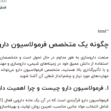
پروژ
بساز
تومان
•
خرید قسطی با ترب‌پی بدون کارمزد
هر قسط
87.250
تومان
•
هر قسط
50
خرید قسطی با تر
ر قسط
124.750
تومان
•
خرید قسطی با ترب‌پی بدون کارمزد
هر قسط
124.750
تومان
•
خ
“`html
چگونه یک متخصص فرمولاسیون دارو 
صنعت داروسازی به طور مداوم در حال تحول است و متخصصان فرم
استفاده از دانش عمیق خود در زمینه‌های شیمی، داروسازی و مهندس
و با تأثیرگذاری بالا هستید، متخصص فرمولاسیون دارو می‌تواند
مهارت‌های مورد نیاز و چشم‌انداز شغلی آن آشنا شوید.
1. فرمولاسیون دارو چیست و چرا اهمیت دارد؟
شامل انتخاب مواد جانبی مناسب، تعیین روش تولید، و بهینه‌سازی ف