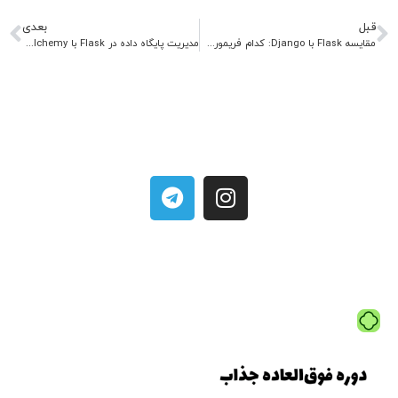
قبل
بعدی
مقایسه Flask با Django: کدام فریمورک پایتون برای شما مناسب است؟
مدیریت پایگاه داده در Flask با SQLAlchemy