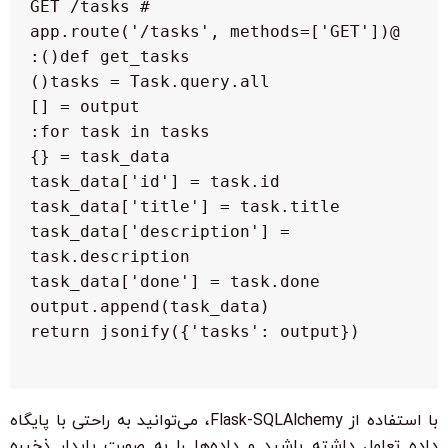
   task_data['description'] = 
با استفاده از Flask-SQLAlchemy، می‌توانید به راحتی با پایگاه
داده تعامل داشته باشید و داده‌ها را به صورت پایدار ذخیره