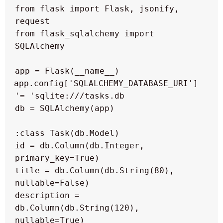
from flask import Flask, jsonify, 
 from flask_sqlalchemy import 
 app.config['SQLALCHEMY_DATABASE_URI'] 
  id = db.Column(db.Integer, 
  title = db.Column(db.String(80), 
  description = 
db.Column(db.String(120), 