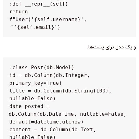
        return 
f"User('{self.username}', 
'{self.email}')"

و یک مدل برای پست‌ها:
    id = db.Column(db.Integer, 
    title = db.Column(db.String(100), 
    date_posted = 
db.Column(db.DateTime, nullable=False, 
    content = db.Column(db.Text, 