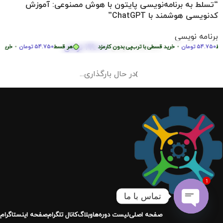
“تسلط به برنامه‌نویسی پایتون با هوش مصنوعی: آموزش
کدنویسی هوشمند با ChatGPT”
برنامه نویسی
219.000
تومان
54.7
تومان
•
2.290.000
تومان
خرید قسطی با ترب‌پی بدون کارمزد
هر قسط
54.750
تومان
•
خرید قسطی 
1
تماس با ما
Open