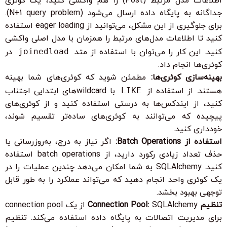
اطلاعات مدل مرتبط (Post) را هم واکشی کنید، یک کوئری
جداگانه به پایگاه داده ارسال می‌شود (N+1 query problem).
برای جلوگیری از این مشکل، می‌توانید از eager loading استفاده
کنید تا اطلاعات مدل‌های مرتبط را همزمان با مدل اصلی واکشی
کنید. این کار را می‌توان با استفاده از متد
joinedload
در
کوئری‌ها انجام داد.
بهینه‌سازی کوئری‌ها:
مطمئن شوید که کوئری‌های شما بهینه
هستند. از استفاده از
LIKE
با wildcardهای ابتدایی اجتناب
کنید، از ایندکس‌ها به درستی استفاده کنید و از کوئری‌های
پیچیده که می‌توانند به کوئری‌های ساده‌تر تقسیم شوند،
خودداری کنید.
استفاده از Batch Operations:
اگر نیاز به درج، به‌روزرسانی یا
حذف تعداد زیادی رکورد دارید، از batch operations استفاده
کنید. SQLAlchemy به شما امکان می‌دهد چندین عملیات را در
یک کوئری واحد انجام دهید که می‌تواند عملکرد را به طور قابل
توجهی بهبود بخشد.
تنظیم Connection Pool:
SQLAlchemy از یک connection pool
برای مدیریت اتصالات به پایگاه داده استفاده می‌کند. تنظیم