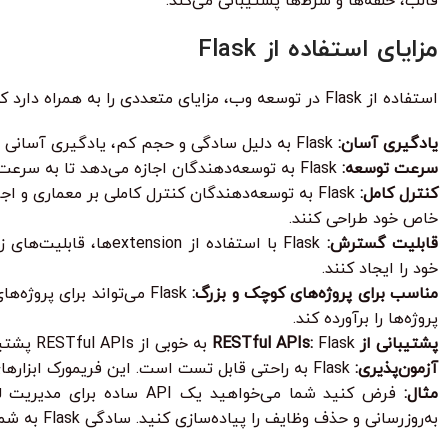
قالب، حلقه‌ها و شرط‌ها پشتیبانی می‌کند.
مزایای استفاده از Flask
استفاده از Flask در توسعه وب، مزایای متعددی را به همراه دارد که در ادامه به برخی از مهم‌ترین آن‌ها اشاره می‌کنیم:
یادگیری آسان:
Flask به دلیل سادگی و حجم کم، یادگیری آسانی دارد. مستندات جامع و جامعه فعال توسعه‌دهندگان، فرآیند یادگیری را تسهیل می‌کنند.
سرعت توسعه:
Flask به توسعه‌دهندگان اجازه می‌دهد تا به سرعت برنامه‌های کاربردی وب را توسعه دهند. این فریمورک ابزارهای لازم برای توسعه سریع و کارآمد را فراهم می‌کند.
کنترل کامل:
Flask به توسعه‌دهندگان کنترل کاملی بر معماری و 
خاص خود طراحی کنند.
قابلیت گسترش:
خود را ایجاد کنند.
مناسب برای پروژه‌های کوچک و بزرگ:
Flask می‌تواند برای پر
پروژه‌ها را برآورده کند.
پشتیبانی از RESTful APIs:
Flask به خوبی از RESTful APIs پشتیبانی می‌کند. این فریمورک ابزارهای لازم برای ایجاد و مصرف RESTful APIs را فراهم می‌کند.
آزمون‌پذیری:
Flask به راحتی قابل تست است. این فریمورک ابزارهای لازم برای نوشتن تست‌های واحد و تست‌های یکپارچگی را فراهم می‌کند.
مثال:
به‌روزرسانی و حذف وظایف را پیاده‌سازی کنید. سادگی Flask به شما این امکان را می‌دهد که بر روی منطق اصلی برنامه تمرکز کنید و از پیچیدگی‌های غیرضروری دوری کنید.