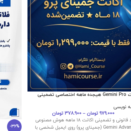
-47%
-