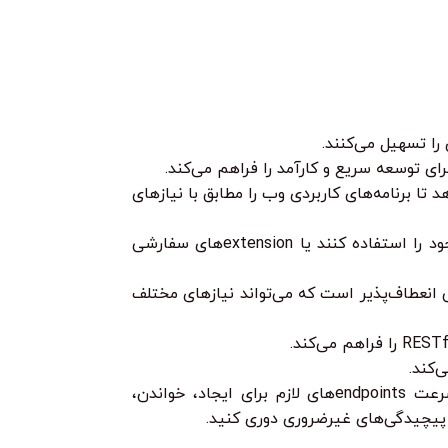
د تا برنامه‌های کاربردی وب را مطابق با نیازهای
Flask با استفاده از extensionها، قابلیت‌های زیادی را ارائه می‌دهد. توسعه‌دهندگان می‌توانند extensionهای موجود را استفاده کنند یا extensionهای سفارشی
کافی انعطاف‌پذیر است که می‌تواند نیازهای مختلف
فرض کنید شما می‌خواهید یک API ساده برای مدیریت لیست وظایف (To-Do List) ایجاد کنید. با Flask می‌توانید به سرعت endpointsهای لازم برای ایجاد، خواندن،