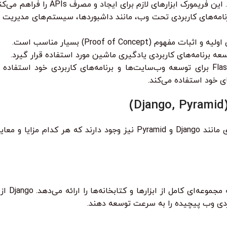
Flask تنها فریمورک وب پایتونی موجود نیست. فریمورک‌های دیگری مانند Django و 
بردی وب پیچیده را به سرعت توسعه دهند.