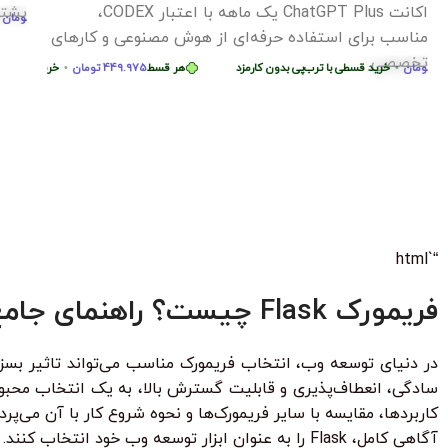
پشتیبانی کامل در Hami_Course (hamicourse.ir)
ان
•
خرید قسطی با ترب‌پی بدون کارمزد
هر قسط
244.750
تومان
•
خرید قسطی با ترب‌
دوره آموزش lutter
برنا
ی با ترب‌پی بدون کارمزد
پروژ
بساز
 قسط
87.250
تومان
•
خرید قسطی با ترب‌پی بدون کارمزد
هر قسط
87.250
تومان
•
خری
هر قسط
124.750
تومان
•
خرید قسطی با ترب‌پی بدون کارمزد
هر قسط
4.750
“`html
فریمورک Flask چیست؟ راهنمای جامع برای مبتدیان
کاربردها، مقایسه با سایر فریمورک‌ها و نحوه شروع کار با آن می‌پر
آگاهی کامل، Flask را به عنوان ابزار توسعه وب خود انتخاب کنند.