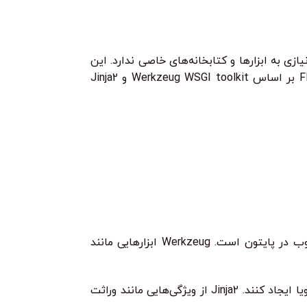
ک فریمورک وب میکرو پایتونی است. اصطلاح “میکرو” به این معنی است که Flask برخلاف فریمورک‌های بزرگتر مانند Django، نیازی به ابزارها و کتابخانه‌های خاصی ندارد. این
فریمورک هسته اصلی ساده‌ای دارد و به توسعه‌دهندگان اجازه می‌دهد تا از کتابخانه‌ها و ابزارهای مورد نیاز خود استفاده کنند. Flask بر اساس Werkzeug WSGI toolkit و Jinja2
یک کتابخانه ابزار برای برنامه‌های کاربردی WSGI است که یک استاندارد برای توسعه برنامه‌های کاربردی وب در پایتون است. Werkzeug ابزارهایی مانند
یک موتور قالب‌بندی قدرتمند و انعطاف‌پذیر است که به توسعه‌دهندگان اجازه می‌دهد تا قالب‌های HTML پویا ایجاد کنند. Jinja2 از ویژگی‌هایی مانند وراثت