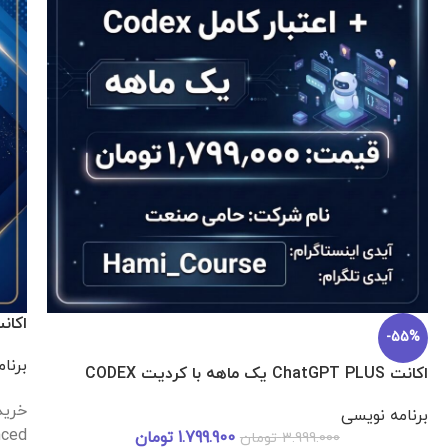
اکانت Gemini Pro هیجده ماهه اختصاصی تضمینی
برنامه نویسی
979.000
تومان
–
378.900
تومان
خرید قانونی و تضمینی اکانت ۱۸ ماهه هوش مصنوعی
36%
Gemini Advanced (جمینای پرو) روی ایمیل شخصی با