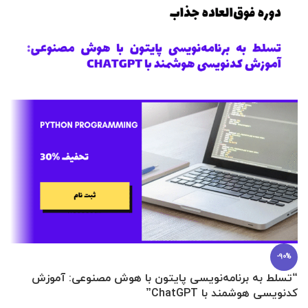
-90%
“تسلط به برنامه‌نویسی پایتون با هوش مصنوعی: آموزش
0 تا 100 عطرسازی + (30 فرمولاسیون
کدنویسی هوشمند با ChatGPT”
آ