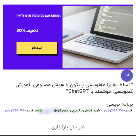
-90%
“تسلط به برنامه‌نویسی پایتون با هوش مصنوعی: آموزش
کدنویسی هوشمند با ChatGPT”
برنامه نویسی
219.000
تومان
سط
54.750
تومان
•
2.290.000
تومان
خرید قسطی با ترب‌پی بدون کارمزد
هر قسط
54.750
تومان
•
خرید 