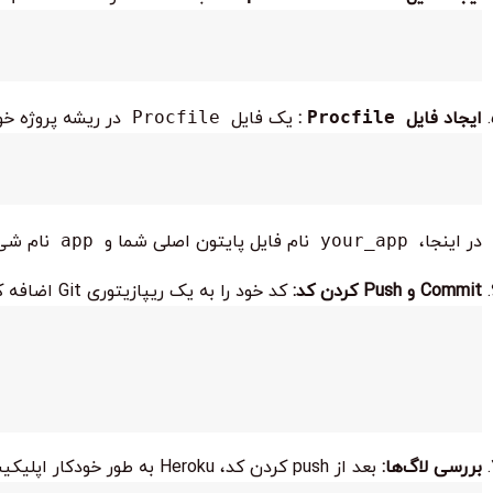
ایجاد فایل
Procfile
:
یک فایل
Procfile
در ریشه پروژه خود ایجاد کنید که به Heroku می‌گوید چگونه ا
در اینجا،
your_app
نام فایل پایتون اصلی شما و
app
نام شیء Flask شم
Commit و Push کردن کد:
کد خود را به یک ریپازیتوری Git اضافه کرده و آن را به Heroku push کنید:
بررسی لاگ‌ها:
بعد از push کردن کد، Heroku به طور خودکار اپلیکیشن شما را مستقر می‌کند. می‌توانید لاگ‌ها را برای بررسی وضعیت استقرار مشاهده کنید: