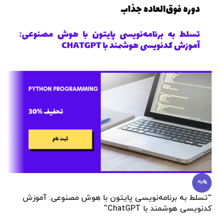
-90%
“تسلط به برنامه‌نویسی پایتون با هوش مصنوعی: آموزش
0 تا 100 عطرسازی + (30 فرمولاسیون
کدنویسی هوشمند با ChatGPT”
آ