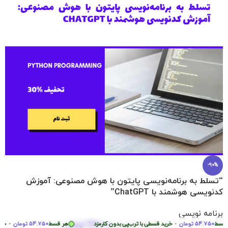
-90%
“تسلط به برنامه‌نویسی پایتون با هوش مصنوعی: آموزش
کدنویسی هوشمند با ChatGPT”
برنامه نویسی
219.000
تومان
54.750
تومان
•
2.290.000
تومان
خرید قسطی با ترب‌پی بدون کارمزد
هر قسط
54.750
تومان
•
خرید قس