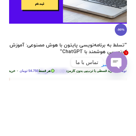
-90%
“تسلط به برنامه‌نویسی پایتون با هوش مصنوعی: آموزش
کدنویسی هوشمند با ChatGPT”
1
تماس با ما
برنامه نویسی
219.000
تومان
تومان
•
2.290.000
خرید قسطی با ترب‌پی بدون کارمزد
تومان
هر قسط
54.750
تومان
•
خرید قسطی با تر
Open
chaty