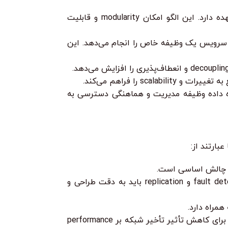
اجزای سیستم در لایه‌های مختلف سازماندهی می‌شوند که هر لایه وظایف خاصی را بر عهده دارد. این الگو امکان modularity و قابلیت
رویس یک وظیفه خاص را انجام می‌دهد. این
s را فراهم می‌کند.
اه داده وظیفه مدیریت و هماهنگی دسترسی به
ارتند از:
تشخیص و بازیابی از خطاها در یک سیستم توزیع شده پیچیده است. مکانیزم‌های fault detection، failover و replication باید به دقت طراحی و
تأخیر در ارتباطات شبکه می‌تواند تأثیر قابل توجهی بر کارایی سیستم داشته باشد. باید راهکارهایی برای کاهش تأثیر تأخیر شبکه بر performance