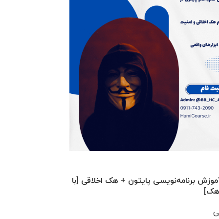
-51%
موزش برنامه‌نویسی پایتون + هک اخلاقی [با
دوره جامع آموزش ف
هک]
بیوتکنولوژی و بیوا
هر قسط
117.250
تومان
•
خری
ی
.000