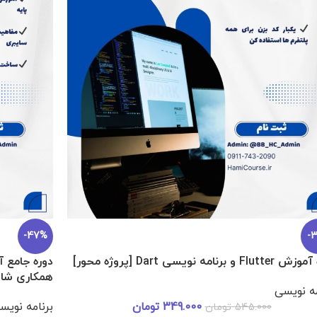
-47%
-
زد
F و برنامه نویسی Dart [پروژه محور]
دوره جامع آ
همکاری شا
مه نویسی
349.000
تومان
برنامه نویس
545.000
تومان