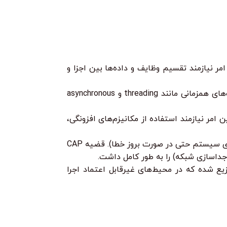
ر نیازمند تقسیم وظایف و داده‌ها بین اجزا و
سیستم باید قادر به مدیریت درخواست‌های متعدد به طور همزمان باشد. این امر نیازمند استفاده از تکنیک‌های همزمانی مانند threading و asynchronous
امر نیازمند استفاده از مکانیزم‌های افزونگی،
انتخاب یک نقطه تعادل بین Consistency (سازگاری داده‌ها در تمام گره‌ها) و Availability (دسترسی‌پذیری سیستم حتی در صورت بروز خطا). قضیه CAP
ع شده که در محیط‌های غیرقابل اعتماد اجرا