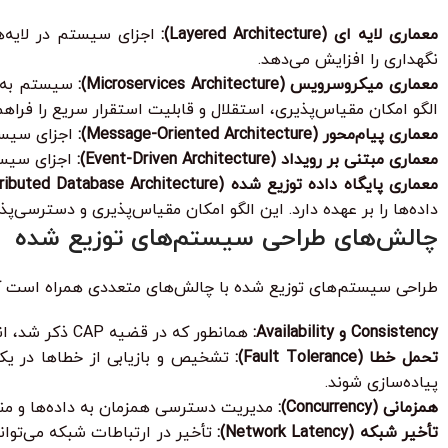
معماری لایه ای (Layered Architecture):
نگهداری را افزایش می‌دهد.
معماری میکروسرویس (Microservices Architecture):
سیستم به م
الگو امکان مقیاس‌پذیری، استقلال و قابلیت استقرار سریع را فراهم
معماری پیام‌محور (Message-Oriented Architecture):
اجزای سیستم از طری
معماری مبتنی بر رویداد (Event-Driven Architecture):
اجزای سیستم در
معماری پایگاه داده توزیع شده (Distributed Database Architecture):
داده‌ها را بر عهده دارد. این الگو امکان مقیاس‌پذیری و دسترسی‌پذیر
چالش‌های طراحی سیستم‌های توزیع شده
طراحی سیستم‌های توزیع شده با چالش‌های متعددی همراه است که ن
Consistency و Availability:
همانطور که در قضیه CAP ذکر شد، انتخاب یک نقطه تعادل مناسب بین Consistency و Availability یک چالش اساسی است.
تحمل خطا (Fault Tolerance):
پیاده‌سازی شوند.
همزمانی (Concurrency):
مدیریت دسترسی همزمان به داده‌ها و منابع مشترک، چالش‌های مربوط 
تأخیر شبکه (Network Latency):