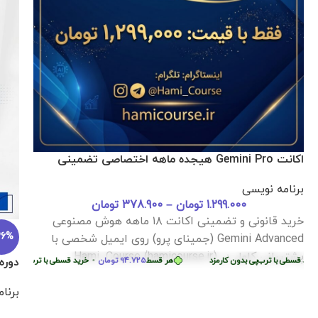
اکانت Gemini Pro هیجده ماهه اختصاصی تضمینی
برنامه نویسی
1.299.000
تومان
–
378.900
تومان
خرید قانونی و تضمینی اکانت ۱۸ ماهه هوش مصنوعی
36%
Gemini Advanced (جمینای پرو) روی ایمیل شخصی با
پشتیبانی کامل در Hami_Course (hamicourse.ir)
قسطی با ترب‌پی بدون کارمزد
هر قسط
94.725
تومان
•
خرید قسطی با ترب‌پی بدون کارم
دوره آموزش lutter
برنا
بدون کارمزد