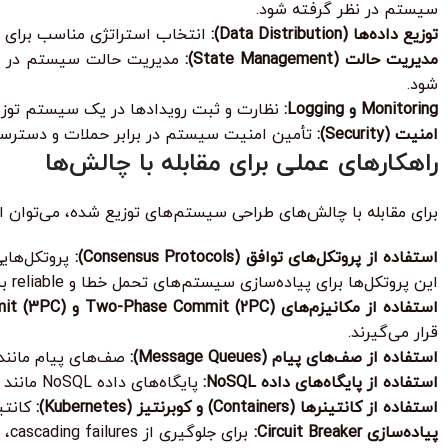
سیستم در نظر گرفته شود.
توزیع داده‌ها (Data Distribution):
انتخاب استراتژی مناسب برای توزیع داده‌ها 
مدیریت حالت (State Management):
شود.
Monitoring و Logging:
نظارت و ثبت رویدادها در یک سیستم توز
امنیت (Security):
تأمین امنیت سیستم در برابر حملات و دسترسی‌ه
راهکارهای عملی برای مقابله با چالش‌ها
برای مقابله با چالش‌های طراحی سیستم‌های توزیع شده، می‌توان از
استفاده از پروتکل‌های توافق (Consensus Protocols):
این پروتکل‌ها برای پیاده‌سازی سیستم‌های تحمل خطا و reliable بسیار مهم هستند.
استفاده از مکانیزم‌های Two-Phase Commit (2PC) و Three-Phase Commit (3PC):
قرار می‌گیرند.
استفاده از صف‌های پیام (Message Queues):
صف‌های پیام مانند RabbitMQ و Kafka برای decoupling اجزای سیستم و ایجاد ارتباطات asynchronous استفاده می
استفاده از پایگاه‌های داده NoSQL:
پایگاه‌های داده NoSQL مانند Cassandra و MongoDB برای مدیریت حجم عظیمی از داده‌ها و ارائه scalability و availability بالا، مناسب هستند.
استفاده از کانتینرها (Containers) و کوبرنتیز (Kubernetes):
کانتین
پیاده‌سازی Circuit Breaker: