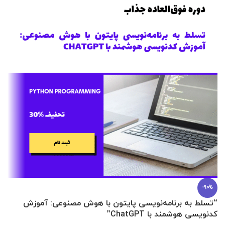
-90%
“تسلط به برنامه‌نویسی پایتون با هوش مصنوعی: آموزش
0 تا 100 عطرسازی + (30 فرمولاسیون
کدنویسی هوشمند با ChatGPT”
آ