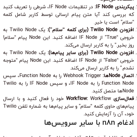
پیکربندی IF Node:
در تنظیمات IF Node، شرطی را تعریف کنید
که بررسی کند آیا متن پیام ارسالی توسط کاربر شامل کلمه
“سلام” است یا خیر.
افزودن Twilio Node (برای کلمه “سلام”):
یک Twilio Node به
خروجی “True” از IF Node اضافه کنید. این Node پیام “سلام!
روز بخیر.” را به کاربر ارسال می‌کند.
افزودن Twilio Node (برای سایر پیام‌ها):
یک Twilio Node به
خروجی “False” از IF Node اضافه کنید. این Node پیام “متوجه
نشدم.” را به کاربر ارسال می‌کند.
اتصال Nodeها:
Webhook Trigger را به Function Node، سپس
Function Node را به IF Node، و سپس IF Node را به Twilio
Nodeها متصل کنید.
فعال‌سازی Workflow:
Workflow خود را فعال کنید و با ارسال
پیام‌های حاوی کلمه “سلام” و سایر پیام‌ها به شماره تلفن Twilio
خود، آن را آزمایش کنید.
ادغام n8n با سایر سرویس‌ها